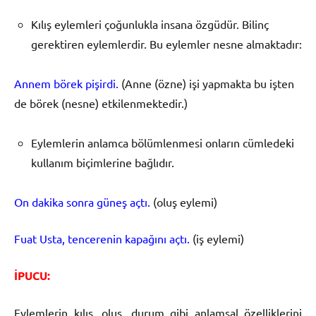
Kılış eylemleri çoğunlukla insana özgüdür. Bilinç
gerektiren eylemlerdir. Bu eylemler nesne almaktadır:
Annem börek pişirdi.
(Anne (özne) işi yapmakta bu işten
de börek (nesne) etkilenmektedir.)
Eylemlerin anlamca bölümlenmesi onların cümledeki
kullanım bi­çimlerine bağlıdır.
On dakika sonra güneş açtı.
(oluş eylemi)
Fuat Usta, tencerenin kapağını açtı.
(iş eylemi)
İPUCU:
Eylemlerin kılış, oluş, durum gibi anlamsal özelliklerini