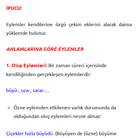
İPUCU:
Eylemler kendilerine özgü çekim eklerini alarak daima
yüklemde bulunur.
ANLAMLARI
NA G
Ö
RE EYLEMLER
1.
Olu
ş
Eylemleri:
Bir zaman süreci içerisinde
kendiliğinden gerçekleşen eylemlerdir:
büyü-, uza-, sarar-…
Özne eylemden etkilenen varlık durumunda da
olduğundan oluş eylemleri nesne almaz:
Çiçekler hızla büyüdü.
(Büyüyen de (özne) büyüme