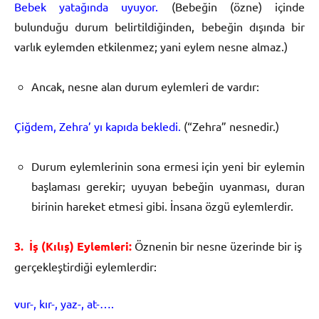
Bebek yatağında uyuyor.
(Bebeğin (özne) içinde
bulunduğu durum belirtildiğinden, bebeğin dışında bir
varlık eylemden etkilenmez; yani eylem nesne almaz.)
Ancak, nesne alan durum eylemleri de vardır:
Çiğdem, Zehra’ yı kapıda bekledi.
(“Zehra” nesnedir.)
Durum eylemlerinin sona ermesi için yeni bir eylemin
başlaması gerekir; uyuyan bebeğin uyanması, duran
birinin hareket etmesi gibi. İnsana özgü eylemlerdir.
3.
İş
(K
ı
l
ış
) Eylemleri:
Öznenin bir nesne üzerinde bir iş
gerçekleştirdiği eylemlerdir:
vur-, kır-, yaz-, at-….