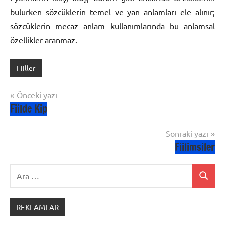
bulurken sözcüklerin te­mel ve yan anlamları ele alınır;
sözcüklerin mecaz anlam kullanımlarında bu anlamsal
özellikler aranmaz.
Fiiller
Yazı
Önceki yazı
Fiilde Kip
gezinmesi
Sonraki yazı
Fiilimsiler
Ara:
Ara
REKLAMLAR