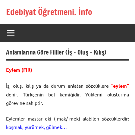
İçeriğe
Edebiyat Öğretmeni. İnfo
geç
Türkçe,
Türk
Dili
ve
Edebiyatı
Anlamlarına Göre Fiiller (İş – Oluş – Kılış)
Öğretmenlerinin
Kaynak
Sitesi
Eylem (Fiil)
İş, oluş, kılış ya da durum anlatan sözcüklere
“eylem”
denir. Türkçenin bel kemiğidir. Yükle­mi oluşturma
görevine sahiptir.
Eylemler mastar eki (-mak/-mek) alabilen sözcüklerdir:
koşmak, yürümek, gülmek…