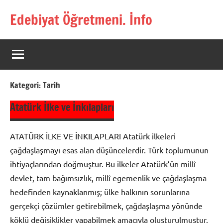
İçeriğe
Edebiyat Öğretmeni. İnfo
geç
Türkçe,
Türk
Dili
ve
Edebiyatı
Kategori:
Tarih
Öğretmenlerinin
Kaynak
Atatürk İlke ve İnkılapları
Sitesi
ATATÜRK İLKE VE İNKILAPLARI Atatürk ilkeleri
çağdaşlaşmayı esas alan düşüncelerdir. Türk toplumunun
ihtiyaçlarından doğmuştur. Bu ilkeler Atatürk’ün millî
devlet, tam bağımsızlık, millî egemenlik ve çağdaşlaşma
hedefinden kaynaklanmış; ülke halkının sorunlarına
gerçekçi çözümler getirebilmek, çağdaşlaşma yönünde
köklü değişiklikler yapabilmek amacıyla oluşturulmuştur.