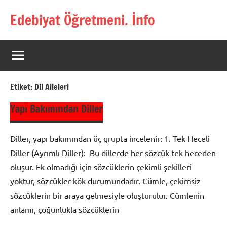
İçeriğe
Edebiyat Öğretmeni. İnfo
geç
Türkçe,
Türk
Dili
ve
Edebiyatı
Etiket:
Dil Aileleri
Öğretmenlerinin
Kaynak
Yapı Bakımından Diller
Sitesi
Diller, yapı bakımından üç grupta incelenir: 1. Tek Heceli
Diller (Ayrımlı Diller): Bu dillerde her sözcük tek heceden
oluşur. Ek olmadığı için sözcüklerin çekimli şekilleri
yoktur, sözcükler kök durumundadır. Cümle, çekimsiz
sözcüklerin bir araya gelmesiyle oluşturulur. Cümlenin
anlamı, çoğunlukla sözcüklerin