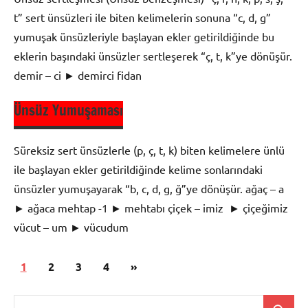
Anlatım
t” sert ünsüzleri ile biten kelimelerin sonuna “c, d, g”
Ses Bilgisi
yumuşak ünsüzleriyle başlayan ekler getirildiğinde bu
-
eklerin başındaki ünsüzler sertleşerek “ç, t, k”ye dönüşür.
Türkçenin
demir – ci ► demirci fidan
Ses
Özellikleri
Ünsüz Yumuşaması
9. Sınıf
Dil ve
Süreksiz sert ünsüzlerle (p, ç, t, k) biten kelimelere ünlü
Anlatım
ile başlayan ekler getirildiğinde kelime sonlarındaki
Ses Bilgisi
ünsüzler yumuşayarak “b, c, d, g, ğ”ye dönüşür. ağaç – a
-
► ağaca mehtap -1 ► mehtabı çiçek – imiz ► çiçeğimiz
Türkçenin
vücut – um ► vücudum
Ses
Özellikleri
Yazı
Sonraki
1
2
3
4
»
9. Sınıf
sayfalaması
yazılar
Dil ve
Ara: