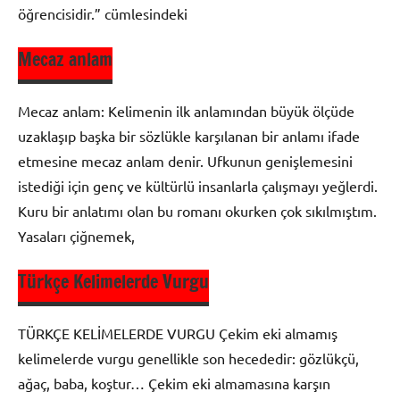
öğrencisidir.” cümlesindeki
Mecaz anlam
9. Sınıf
Dil ve
Mecaz anlam: Kelimenin ilk anlamından büyük ölçüde
Anlatım
uzaklaşıp başka bir sözlükle karşılanan bir anlamı ifade
Editörün
etmesine mecaz anlam denir. Ufkunun genişlemesini
Seçtikleri
istediği için genç ve kültürlü insanlarla çalışmayı yeğlerdi.
Kuru bir anlatımı olan bu romanı okurken çok sıkılmıştım.
Sözcükte
Yapı
Yasaları çiğnemek,
Türkçe Kelimelerde Vurgu
9. Sınıf
Dil ve
TÜRKÇE KELİMELERDE VURGU Çekim eki almamış
Anlatım
kelimelerde vurgu genellikle son hecededir: gözlükçü,
Sözcükte
ağaç, baba, koştur… Çekim eki almamasına karşın