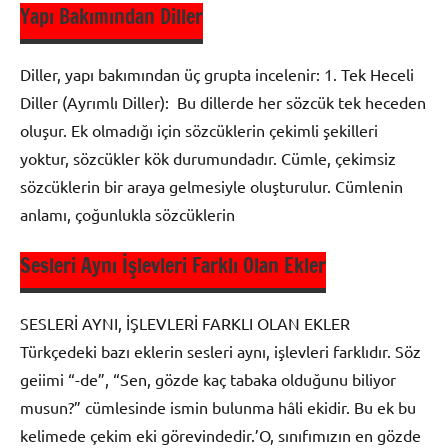
Yapı Bakımından Diller
9. Sınıf
Dil ve
Diller, yapı bakımından üç grupta incelenir: 1. Tek Heceli
Anlatım
Diller (Ayrımlı Diller): Bu dillerde her sözcük tek heceden
Sözcük
oluşur. Ek olmadığı için sözcüklerin çekimli şekilleri
Türleri
yoktur, sözcükler kök durumundadır. Cümle, çekimsiz
sözcüklerin bir araya gelmesiyle oluşturulur. Cümlenin
anlamı, çoğunlukla sözcüklerin
Sesleri Aynı İşlevleri Farklı Olan Ekler
9. Sınıf
Dil ve
SESLERİ AYNI, İŞLEVLERİ FARKLI OLAN EKLER
Anlatım
Türkçedeki bazı eklerin sesleri aynı, işlevleri farklıdır. Söz
geiimi “-de”, “Sen, gözde kaç tabaka olduğunu biliyor
musun?” cümlesinde ismin bulunma hâli ekidir. Bu ek bu
kelimede çekim eki görevindedir.’O, sınıfımızın en gözde