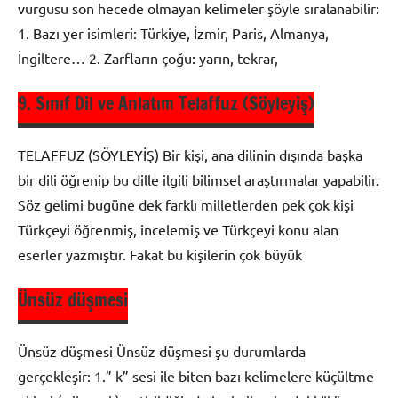
Anlam
vurgusu son hecede olmayan kelimeler şöyle sıralanabilir:
1. Bazı yer isimleri: Türkiye, İzmir, Paris, Almanya,
İngiltere… 2. Zarfların çoğu: yarın, tekrar,
9. Sınıf Dil ve Anlatım Telaffuz (Söyleyiş)
9. Sınıf
Dil ve
TELAFFUZ (SÖYLEYİŞ) Bir kişi, ana dilinin dışında başka
Anlatım
bir dili öğrenip bu dille ilgili bilimsel araştırmalar yapabilir.
Söz gelimi bugüne dek farklı milletlerden pek çok kişi
Türkçeyi öğrenmiş, incelemiş ve Türkçeyi konu alan
eserler yazmıştır. Fakat bu kişilerin çok büyük
Ünsüz düşmesi
9. Sınıf
Dil ve
Ünsüz düşmesi Ünsüz düşmesi şu durumlarda
Anlatım
gerçekleşir: 1.” k” sesi ile biten bazı kelimelere küçültme