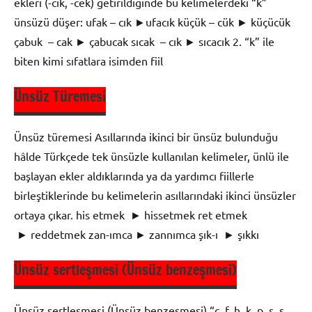
ekleri (-cik, -cek) getirildiğinde bu kelimelerdeki “k”
ünsüzü düşer: ufak – cık ►ufacık küçük – cük ► küçücük
çabuk – cak ► çabucak sıcak – cık ► sıcacık 2. “k” ile
biten kimi sıfatlara isimden fiil
Ünsüz Türemesi
9. Sınıf
Dil ve
Ünsüz türemesi Asıllarında ikinci bir ünsüz bulunduğu
Anlatım
hâlde Türkçede tek ünsüzle kullanılan kelimeler, ünlü ile
Ses Bilgisi
başlayan ekler aldıklarında ya da yardımcı fiillerle
-
birleştiklerinde bu kelimelerin asıllarındaki ikinci ünsüzler
Türkçenin
ortaya çıkar. his etmek ► hissetmek ret etmek
Ses
► reddetmek zan-ımca ► zannımca şık-ı ► şıkkı
Özellikleri
Ünsüz sertleşmesi (Ünsüz benzeşmesi)
9. Sınıf
Dil ve
Ünsüz sertleşmesi (Ünsüz benzeşmesi) “ç, f, h, k, p, s, ş,