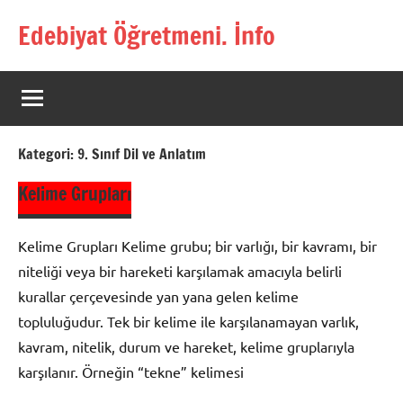
İçeriğe
Edebiyat Öğretmeni. İnfo
geç
Türkçe,
Türk
Dili
ve
Edebiyatı
Kategori:
9. Sınıf Dil ve Anlatım
Öğretmenlerinin
Kaynak
Kelime Grupları
Sitesi
Kelime Grupları Kelime grubu; bir varlığı, bir kavramı, bir
niteliği veya bir hareketi karşılamak amacıyla belirli
kurallar çerçevesinde yan yana gelen kelime
topluluğudur. Tek bir kelime ile karşılanamayan varlık,
kavram, nitelik, durum ve hareket, kelime gruplarıyla
karşılanır. Örneğin “tekne” keli­mesi