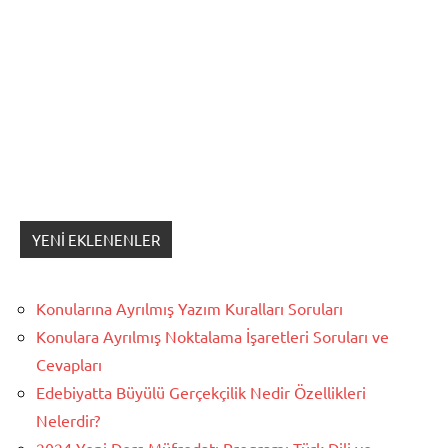
YENI EKLENENLER
Konularına Ayrılmış Yazım Kuralları Soruları
Konulara Ayrılmış Noktalama İşaretleri Soruları ve
Cevapları
Edebiyatta Büyülü Gerçekçilik Nedir Özellikleri
Nelerdir?
2024 Yeni Ders Müfredatı Programı Türk Dili ve