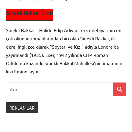
Sinekli Bakkal Özeti
Milli
Edebiyat
Sinekli Bakkal – Halide Edip Adıvar Türk edebiyatının en
çok okunan romanlarından biri olan Sinekli Bakkal, ilk
Roman
Özetleri
defa, ingilizce olarak “Soytarı ve Kızı” adıyla Londra’da
yayımlandı (1935). Eser, 1942 yılında CHP Roman
Ödülü’nü kazandı. Sinekli Bakkal Mahallesi’nin imamının
kızı Emine, aynı
Ara:
Ara
Milli
Edebiyat
REKLAMLAR
Roman
Özetleri