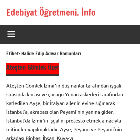
İçeriğe
Edebiyat Öğretmeni. İnfo
geç
Türkçe,
Türk
Dili
ve
Edebiyatı
Etiket:
Halide Edip Adıvar Romanları
Öğretmenlerinin
Kaynak
Ateşten Gömlek Özet
Sitesi
Ateşten Gömlek İzmir’in düşmanlar tarafından işgali
sırasında kocası ve çocuğu Yunan askerleri tarafından
katledilen Ayşe, bir İtalyan ailenin evine sığınarak
İstanbul’a, akrabası olan Peyami‘nin yanına gider.
İstanbul’da İzmir’in işgalini protesto etmek amacıyla
mitingler yapılmaktadır. Ayşe, Peyami ve Peyami’nin
arkadaşı Binbaşı İhsan, Kuva-yı