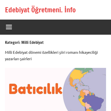
İçeriğe
Edebiyat Öğretmeni. İnfo
geç
Türkçe,
Türk
Dili
ve
Edebiyatı
Kategori:
Milli Edebiyat
Öğretmenlerinin
Kaynak
Milli Edebiyat dönemi özellikleri şiiri romanı hikayeciliği
Sitesi
yazarları şairleri