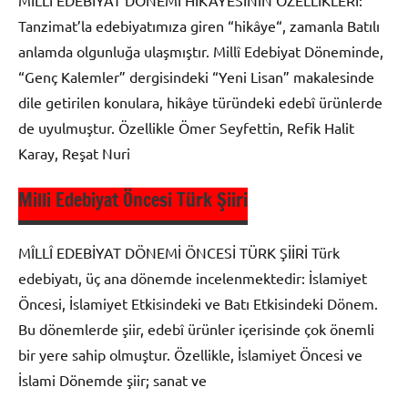
MİLLÎ EDEBİYAT DÖNEMİ HİKÂYESİNİN ÖZELLİKLERİ:
Milli
Tanzimat’la edebiyatımıza giren “hikâye“, zamanla Batılı
Edebiyat
anlamda olgunluğa ulaşmıştır. Millî Edebiyat Döneminde,
“Genç Kalemler” dergisindeki “Yeni Lisan” makalesinde
dile getirilen konulara, hikâye türündeki edebî ürünlerde
de uyulmuştur. Özellikle Ömer Seyfettin, Refik Halit
Karay, Reşat Nuri
Milli Edebiyat Öncesi Türk Şiiri
Milli
Edebiyat
MÎLLÎ EDEBİYAT DÖNEMİ ÖNCESİ TÜRK ŞİİRİ Türk
edebiyatı, üç ana dönemde incelenmektedir: İslamiyet
Öncesi, İslamiyet Etkisindeki ve Batı Etkisindeki Dönem.
Bu dönemlerde şiir, edebî ürünler içerisinde çok önemli
bir yere sahip olmuştur. Özellikle, İslamiyet Öncesi ve
İslami Dönemde şiir; sanat ve