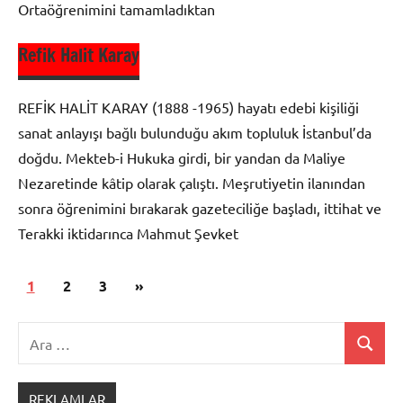
Ortaöğrenimini tamamladıktan
Refik Halit Karay
Biyografi
REFİK HALİT KARAY (1888 -1965) hayatı edebi kişiliği
Milli
sanat anlayışı bağlı bulunduğu akım topluluk İstanbul’da
Edebiyat
doğdu. Mekteb-i Hukuka girdi, bir yandan da Maliye
Nezaretinde kâtip olarak çalıştı. Meşrutiyetin ilanından
sonra öğrenimini bırakarak gazeteciliğe başladı, ittihat ve
Terakki iktidarınca Mahmut Şevket
Yazı
Sonraki
1
2
3
»
Biyografi
sayfalaması
yazılar
Ara:
Milli
Ara
Edebiyat
REKLAMLAR