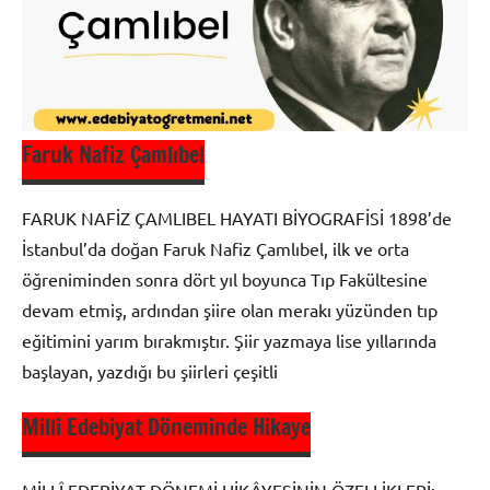
Üzerine
Makaleler
Milli
Edebiyat
Faruk Nafiz Çamlıbel
FARUK NAFİZ ÇAMLIBEL HAYATI BİYOGRAFİSİ 1898’de
İstanbul’da doğan Faruk Nafiz Çamlıbel, ilk ve orta
öğreniminden sonra dört yıl boyunca Tıp Fakültesine
devam etmiş, ardından şiire olan merakı yüzünden tıp
eğitimini yarım bırakmıştır. Şiir yazmaya lise yıllarında
başlayan, yazdığı bu şiirleri çeşitli
Milli Edebiyat Döneminde Hikaye
Biyografi