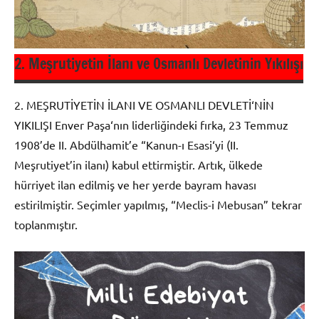
2. Meşrutiyetin İlanı ve Osmanlı Devletinin Yıkılışı
2. MEŞRUTİYETİN İLANI VE OSMANLI DEVLETİ‘NİN
YIKILIŞI Enver Paşa‘nın liderliğindeki fırka, 23 Temmuz
1908’de II. Abdülhamit’e “Kanun-ı Esasi‘yi (II.
Meşrutiyet’in ila­nı) kabul ettirmiştir. Artık, ülkede
hürriyet ilan edilmiş ve her yerde bayram havası
estirilmiştir. Seçimler yapılmış, “Meclis-i Mebusan” tekrar
toplanmıştır.
Milli
Edebiyat