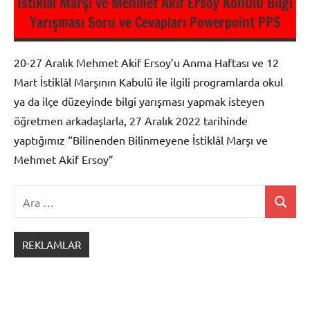
İstiklal Marşı ve Mehmet Akif Ersoy Konulu Bilgi
Yarışması Soru ve Cevapları Powerpoint PPS
20-27 Aralık Mehmet Akif Ersoy’u Anma Haftası ve 12
Mart İstiklâl Marşının Kabulü ile ilgili programlarda okul
ya da ilçe düzeyinde bilgi yarışması yapmak isteyen
öğretmen arkadaşlarla, 27 Aralık 2022 tarihinde
yaptığımız “Bilinenden Bilinmeyene İstiklâl Marşı ve
Mehmet Akif Ersoy”
Ara:
Ara
Belirli
Gün ve
REKLAMLAR
Haftalar