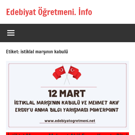
İçeriğe
Edebiyat Öğretmeni. İnfo
geç
Türkçe,
Türk
Dili
ve
Edebiyatı
Etiket:
istiklal marşının kabulü
Öğretmenlerinin
Kaynak
Sitesi