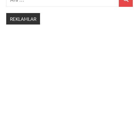
Ara
Tasavvuf
Edebiyatı
REKLAMLAR