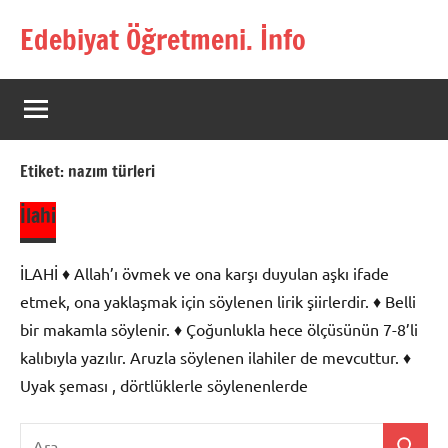
İçeriğe
Edebiyat Öğretmeni. İnfo
geç
Türkçe,
Türk
Dili
ve
Edebiyatı
Etiket:
nazım türleri
Öğretmenlerinin
Kaynak
İlahi
Sitesi
İLAHİ ♦ Allah’ı övmek ve ona karşı duyulan aşkı ifade
etmek, ona yaklaşmak için söylenen lirik şiirlerdir. ♦ Belli
bir makamla söylenir. ♦ Çoğunlukla hece ölçüsünün 7-8’li
kalıbıyla yazılır. Aruzla söylenen ilahiler de mevcuttur. ♦
Uyak şeması , dörtlüklerle söylenenlerde
Ara: