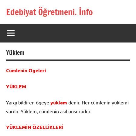
İçeriğe
Edebiyat Öğretmeni. İnfo
geç
Türkçe,
Türk
Dili
ve
Edebiyatı
Yüklem
Öğretmenlerinin
Kaynak
Sitesi
Cümlenin Ögeleri
YÜKLEM
Yargı bildiren ögeye
y
ü
klem
denir. Her cümlenin yüklemi
vardır. Yüklem, cümlenin asıl un­surudur.
YÜKLEMİN ÖZELLİKLERİ