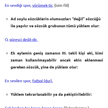
En sevdiği spor,
yürümek-tir.
(isim fiil)
Ad soylu s
ö
zc
ü
klerin olumsuzlar
ı
“de
ğ
il” s
ö
zc
üğü
ile yap
ı
l
ı
r ve s
ö
zc
ü
k grubunun
t
ü
m
ü
y
ü
klem olur:
O,
güreşçi değil-dir.
Ek eylemin geni
ş
zaman
ı
n
III.
tekil ki
ş
i eki, kimi
zaman kullanılmayabilir ancak ekin
eklenmesi
gereken s
ö
zc
ü
k, yine de y
ü
klem olur:
En sevilen spor,
futbol (dur).
Y
ü
klem tekrarlanabilir ya da peki
ş
tirilebilir:
Çok korkan tay
koşar, koşar, koşar
.
(Tekrarlanmış.)