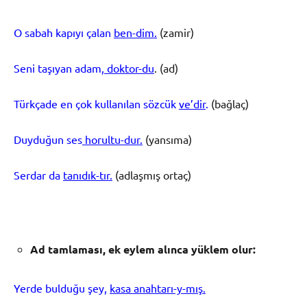
O sabah kapıyı çalan
ben-dim.
(zamir)
Seni taşıyan adam,
doktor-du
. (ad)
Türkçade en çok kullanılan sözcük
ve’dir
.
(bağlaç)
Duyduğun ses
horultu-dur.
(yansıma)
Serdar da
tanıdık-tır.
(adlaşmış ortaç)
Ad tamlamas
ı
, ek eylem al
ı
nca y
ü
klem olur:
Yerde bulduğu şey,
kasa anahtarı-y-mış.