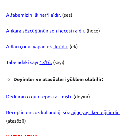
Alfabemizin ilk harfi
a’dır
.
(ses)
Ankara sözcüğünün son hecesi
ra’dır
.
(hece)
Adları çoğul yapan ek
-ler’dir.
(ek)
Tabeladaki sayı
13’tü.
(sayı)
Deyimler ve atas
ö
zleri y
ü
klem olabilir:
Dedemin o gün
tepesi at-mıştı.
(deyim)
Recep’in en çok kullandığı söz
ağaç yaş iken eğilir-dir.
(atasözü)