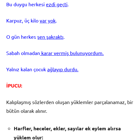
Bu duygu herkesi
ezdi geçti
.
Karpuz, üç kilo
var yok
.
O gün herkes
şen şakraktı
.
Sabah olmadan
karar vermiş bulunuyordum.
Yalnız kalan çocuk
ağlayıp durdu.
İPUCU:
Kalıplaşmış sözlerden oluşan yüklemler parçalanamaz, bir
bütün olarak alınır.
Harfler, heceler, ekler, say
ı
lar ek eylem al
ı
rsa
y
ü
klem olur: