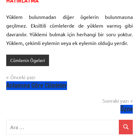
HATIRLATMA
Yüklem bulunmadan diğer ögelerin bulunmasına
geçilmez. Eksiltili cümlelerde de yüklem varmış gibi
davranılır. Yüklemi bulmak için herhangi bir soru yoktur.
Yüklem, çekimli eylemin veya ek eylemin olduğu yerdir.
Cümlenin Ögeleri
Yazı
Önceki yazı
Anlamına Göre Cümleler
gezinmesi
Sonraki yazı
Özne
Ara:
Ara