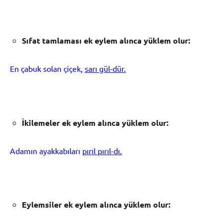
S
ı
fat tamlamas
ı
ek eylem al
ı
nca y
ü
klem olur:
En çabuk solan çiçek,
sarı gül-dür.
İ
kilemeler ek eylem al
ı
nca y
ü
klem olur:
Adamın ayakkabıları
pırıl pırıl-dı.
Eylemsiler ek eylem al
ı
nca y
ü
klem olur: