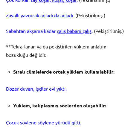
Zavallı yavrucak
ağladı da ağladı
.
(Pekiştirilmiş.)
Sabahtan akşama kadar
çalış babam çalış
.
(Pekiştirilmiş.)
**Tekrarlanan ya da pekiştirilen yüklem anlatım
bozukluğu değildir.
S
ı
ral
ı
c
ü
mlelerde ortak y
ü
klem kullan
ı
labilir:
Dozer duvarı, işçiler evi
yıktı.
Y
ü
klem, kal
ı
pla
ş
m
ış
s
ö
zlerden olu
ş
abilir:
Çocuk söylene söylene
yürüdü gitti
.