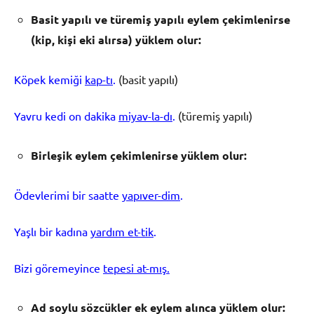
Basit yap
ı
l
ı
ve t
ü
remi
ş
yap
ı
l
ı
eylem
ç
ekimlenirse
(kip, ki
ş
i eki al
ı
rsa) y
ü
klem olur:
Köpek kemiği
kap-tı
.
(basit yapılı)
Yavru kedi on dakika
miyav-la-dı
.
(türemiş yapılı)
Birle
ş
ik eylem
ç
ekimlenirse y
ü
klem olur:
Ödevlerimi bir saatte
yapıver-dim
.
Yaşlı bir kadına
yardım et-tik
.
Bizi göremeyince
tepesi at-mış.
Ad soylu s
ö
zc
ü
kler ek eylem al
ı
nca y
ü
klem olur: