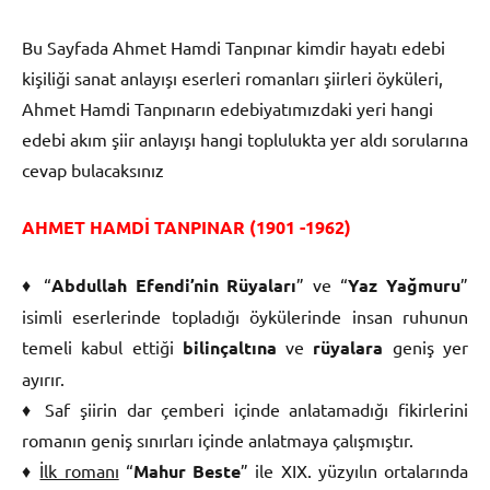
Bu Sayfada Ahmet Hamdi Tanpınar kimdir hayatı edebi
kişiliği sanat anlayışı eserleri romanları şiirleri öyküleri,
Ahmet Hamdi Tanpınarın edebiyatımızdaki yeri hangi
edebi akım şiir anlayışı hangi toplulukta yer aldı sorularına
cevap bulacaksınız
AHMET HAMDİ TANPINAR (1901 -1962)
♦ “
Abdullah Efendi’nin Rüyaları
” ve “
Yaz Yağmuru
”
isimli eserlerinde topladığı öykülerinde insan ruhunun
temeli kabul ettiği
bilinçaltına
ve
rüyalara
geniş yer
ayırır.
♦ Saf şiirin dar çemberi içinde anlatamadığı fikirlerini
romanın geniş sınırları içinde anlatmaya çalışmıştır.
♦
İlk romanı
“
Mahur Beste
” ile XIX. yüzyılın ortalarında