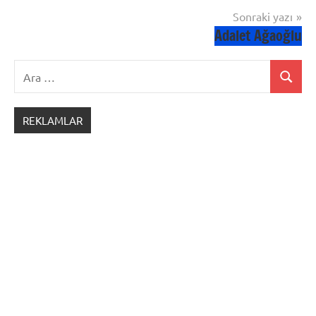
Sonraki yazı
Adalet Ağaoğlu
Ara:
Ara
REKLAMLAR