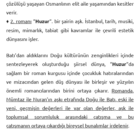
çözülüşü yaşayan Osmanlının elit aile yaşamından kesitler
verir.
♦
2. romanı
“
Huzur
“. bir şairin aşk. İstanbul, tarih, musiki,
resim, mimarlık, tabiat gibi kavramlar ile çevrili estetik
dünyasını işler.
Batı’dan aldıklarını Doğu kültürünün zenginlikleri içinde
sentezleyerek oluşturduğu şiirsel dünya, “
Huzur
“da
sağlam bir roman kurgusu içinde çocukluk hatıralarından
ve mizacından gelen düş dünyası ile birleşir ve yüzyılın
önemli romancılarından birini ortaya çıkarır.
Romanda,
Mümtaz ile Nuran’ın aşkı etrafında Doğu ile Batı, eski ile
yeni, geçmişin değerleri ile var olan değerler, aşk ile
toplumsal sorumluluk arasındaki çatışma ve bu
çatışmanın ortaya çıkardığı bireysel bunalımlar irdelenir
.