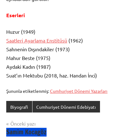
Eserleri
Huzur (1949)
Saatleri Ayarlama Enstitüsü
(1962)
Sahnenin Dışındakiler (1973)
Mahur Beste (1975)
Aydaki Kadın (1987)
Suat’ın Mektubu (2018, haz. Handan İnci)
Şununla etiketlenmiş:
Cumhuriyet Dönemi Yazarları
Biyografi
Cumhuriyet Dönemi Edebiyatı
Yazı
Önceki yazı
Samim Kocagöz
gezinmesi