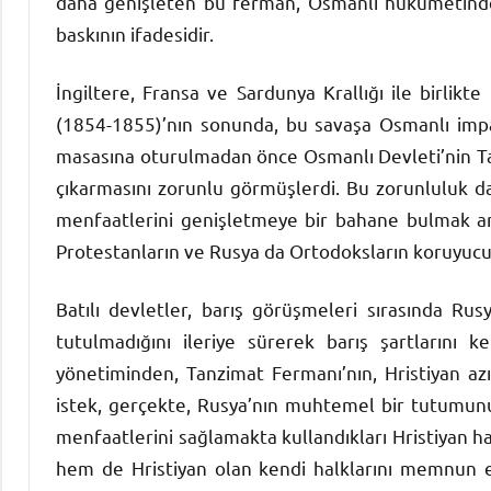
daha genişleten bu ferman, Osmanlı hükümetinden 
baskının ifadesidir.
İngiltere, Fransa ve Sardunya Krallığı ile birlikt
(1854-1855)’nın sonunda, bu savaşa Osmanlı impara
masasına oturulmadan önce Osmanlı Devleti’nin Ta
çıkarmasını zorunlu görmüşlerdi. Bu zorunluluk da
menfaatlerini genişletmeye bir bahane bulmak amac
Protestanların ve Rusya da Ortodoksların koruyucus
Batılı devletler, barış görüşmeleri sırasında Rus
tutulmadığını ileriye sürerek barış şartlarını 
yönetiminden, Tanzimat Fermanı’nın, Hristiyan azın
istek, gerçekte, Rusya’nın muhtemel bir tutumunu
menfaatlerini sağlamakta kullandıkları Hristiyan h
hem de Hristiyan olan kendi halklarını memnun etm