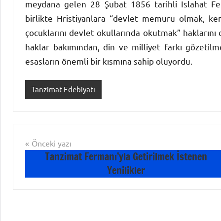
meydana gelen 28 Şubat 1856 tarihli Islahat Fer
birlikte Hristiyanlara “devlet memuru olmak, ken
çocuklarını devlet okullarında okutmak” haklarını 
haklar bakımından, din ve milliyet farkı gözetil
esasların önemli bir kısmına sahip oluyordu.
Tanzimat Edebiyatı
Yazı
Önceki yazı
Tanzimat Fermanı’yla Getirilmek İstenen
gezinmesi
Yenilikler