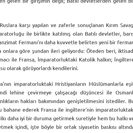
gelen bir girişimin değil; Batılı devletlerden gelen bi
e Ruslara karşı yapılan ve zaferle sonuçlanan Kırım Savaş
torluğu ile birlikte katılmış olan Batılı devletler, barı
nzimat Fermanı’nı daha kuvvetle belirten yeni bir ferma
 onlara göre şundan ileri geliyordu: Öteden beri, iktisad
ı ile Fransa, İmparatorluktaki Katolik halkın; İngilter
u olarak görüyorlardı kendilerini.
ya’nın imparatorluktaki Hristiyanların Müslümanlarla eşi
kendi lehine çevirmeye çalışacağı düşüncesi ile Osmanl
lıkların hakları bakımından genişletilmesini istediler. B
 bahane ederek Fransa ile ingiltere’nin imparatorluktak
alkı daha iyi bir duruma getirmek suretiyle hem bu halkı v
ek içindi, işte böyle bir ortak siyasetin baskısı altınd