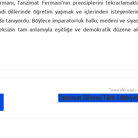
manı, Tanzimat Fermanı’nın prensiplerini tekrarlamakl
di dillerinde öğretim yapmak ve içlerinden isteyenleri
da tanıyordu. Böylece imparatorluk halkı; medeni ve siyas
meksizin tam anlamıyla eşitliğe ve demokratik düzene ai
Sonraki yazı
Tanzimat Dönemi Türk Edebiyat