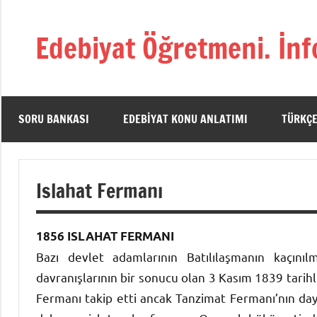
İçeriğe
geç
Edebiyat Öğretmeni. İnf
Türkçe,
Türk
Dili
ve
SORU BANKASI
EDEBIYAT KONU ANLATIMI
TÜRKÇE
Edebiyatı
Öğretmenlerinin
Kaynak
Islahat Fermanı
Sitesi
1856 ISLAHAT FERMANI
Bazı devlet adamlarının Batılılaşmanın kaçını
davranışlarının bir sonucu olan 3 Kasım 1839 tarihl
Fermanı takip etti ancak Tanzimat Fermanı’nın day