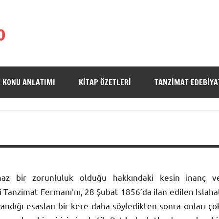
o
 KONU ANLATIMI
KITAP ÖZETLERI
TANZIMAT EDEBIYA
lmaz bir zorunluluk olduğu hakkındaki kesin inanç v
i Tanzimat Fermanı’nı, 28 Şubat 1856’da ilan edilen Islaha
andığı esasları bir kere daha söyledikten sonra onları ço