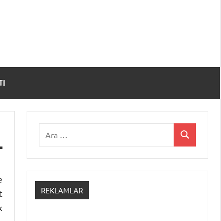
TI
Ara:
Ara
e
REKLAMLAR
t
k