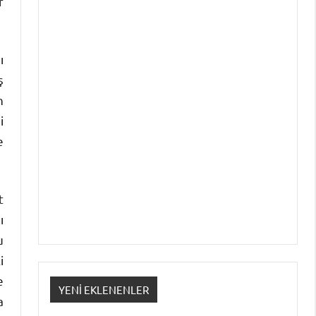
r
ı
ş
n
i
e
t
ı
u
i
e
YENI EKLENENLER
a