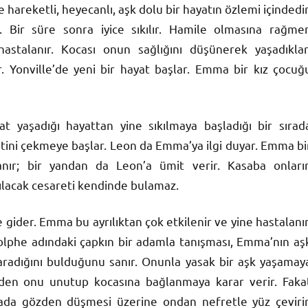
hareketli, heyecanlı, aşk dolu bir hayatın özlemi içindedir
r. Bir süre sonra iyice sıkılır. Hamile olmasına rağme
stalanır. Kocası onun sağlığını düşünerek yaşadıklar
r. Yonville’de yeni bir hayat başlar. Emma bir kız çocuğ
at yaşadığı hayattan yine sıkılmaya başladığı bir sırad
katini çekmeye başlar. Leon da Emma’ya ilgi duyar. Emma bi
anır; bir yandan da Leon’a ümit verir. Kasaba onları
ılacak cesareti kendinde bulamaz.
ider. Emma bu ayrılıktan çok etkilenir ve yine hastalanır
olphe adındaki çapkın bir adamla tanışması, Emma’nın aş
radığını bulduğunu sanır. Onunla yasak bir aşk yaşamay
nden onu unutup kocasına bağlanmaya karar verir. Faka
bada gözden düşmesi üzerine ondan nefretle yüz çevirir