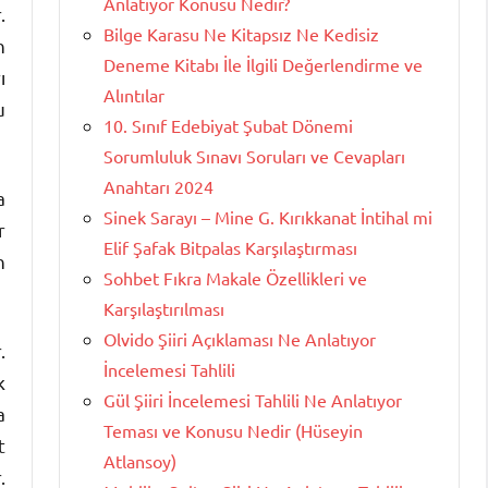
Anlatıyor Konusu Nedir?
.
Bilge Karasu Ne Kitapsız Ne Kedisiz
n
Deneme Kitabı İle İlgili Değerlendirme ve
ı
Alıntılar
u
10. Sınıf Edebiyat Şubat Dönemi
Sorumluluk Sınavı Soruları ve Cevapları
Anahtarı 2024
a
Sinek Sarayı – Mine G. Kırıkkanat İntihal mi
r
Elif Şafak Bitpalas Karşılaştırması
n
Sohbet Fıkra Makale Özellikleri ve
Karşılaştırılması
Olvido Şiiri Açıklaması Ne Anlatıyor
.
İncelemesi Tahlili
k
Gül Şiiri İncelemesi Tahlili Ne Anlatıyor
a
Teması ve Konusu Nedir (Hüseyin
t
Atlansoy)
.