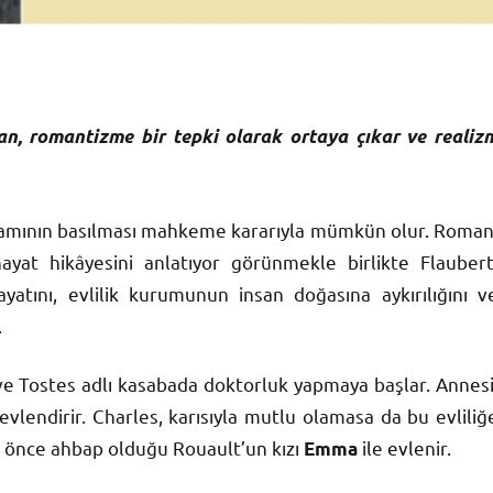
n, romantizme bir tepki olarak ortaya çıkar ve realiz
amının basılması mahkeme kararıyla mümkün olur. Roman
hayat hikâyesini anlatıyor görünmekle birlikte Flaubert
hayatını, evlilik kurumunun insan doğasına aykırılığını v
.
r ve Tostes adlı kasabada doktorluk yapmaya başlar. Annesi
la evlendirir. Charles, karısıyla mutlu olamasa da bu evliliğ
ha önce ahbap olduğu Rouault’un kızı
ile evlenir.
Emma