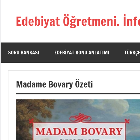
İçeriğe
geç
Edebiyat Öğretmeni. İnf
Türkçe,
Türk
Dili
ve
SORU BANKASI
EDEBIYAT KONU ANLATIMI
TÜRKÇE
Edebiyatı
Öğretmenlerinin
Kaynak
Madame Bovary Özeti
Sitesi