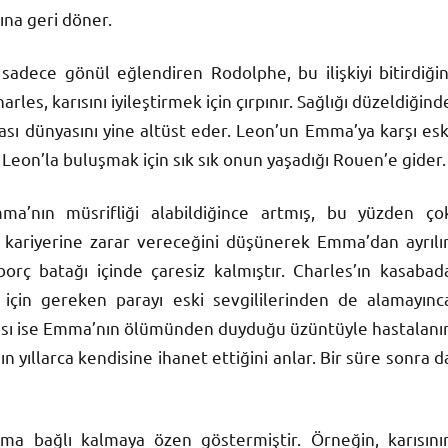
ına geri döner.
adece gönül eğlendiren Rodolphe, bu ilişkiyi bitirdiğin
rles, karısını iyileştirmek için çırpınır. Sağlığı düzeldiğind
ası dünyasını yine altüst eder. Leon’un Emma’ya karşı esk
Leon’la buluşmak için sık sık onun yaşadığı Rouen’e gider.
a’nın müsrifliği alabildiğince artmış, bu yüzden ço
n kariyerine zarar vereceğini düşünerek Emma’dan ayrılır
 batağı içinde çaresiz kalmıştır. Charles’ın kasabad
 için gereken parayı eski sevgililerinden de alamayınc
ocası ise Emma’nın ölümünden duyduğu üzüntüyle hastalanır
 yıllarca kendisine ihanet ettiğini anlar. Bir süre sonra d
ma bağlı kalmaya özen göstermiştir. Örneğin, karısını