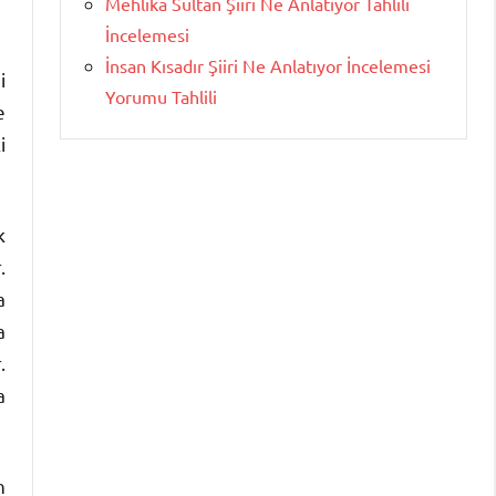
Mehlika Sultan Şiiri Ne Anlatıyor Tahlili
İncelemesi
İnsan Kısadır Şiiri Ne Anlatıyor İncelemesi
i
Yorumu Tahlili
e
i
k
.
a
a
.
a
n