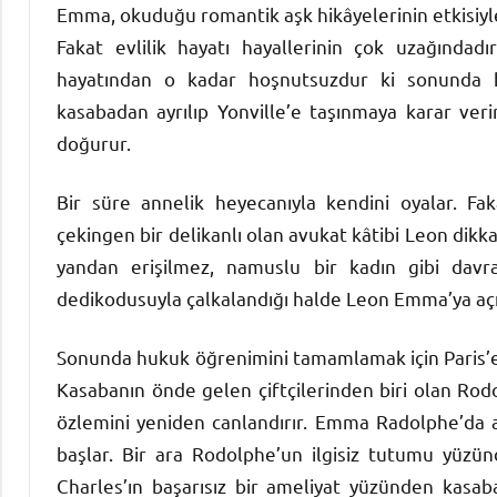
Emma, okuduğu romantik aşk hikâyelerinin etkisiyle 
Fakat evlilik hayatı hayallerinin çok uzağındadı
hayatından o kadar hoşnutsuzdur ki sonunda ha
kasabadan ayrılıp Yonville’e taşınmaya karar veri
doğurur.
Bir süre annelik heyecanıyla kendini oyalar. Fak
çekingen bir delikanlı olan avukat kâtibi Leon dik
yandan erişilmez, namuslu bir kadın gibi davr
dedikodusuyla çalkalandığı halde Leon Emma’ya aç
Sonunda hukuk öğrenimini tamamlamak için Paris’e g
Kasabanın önde gelen çiftçilerinden biri olan Rod
özlemini yeniden canlandırır. Emma Radolphe’da a
başlar. Bir ara Rodolphe’un ilgisiz tutumu yüzü
Charles’ın başarısız bir ameliyat yüzünden kasa