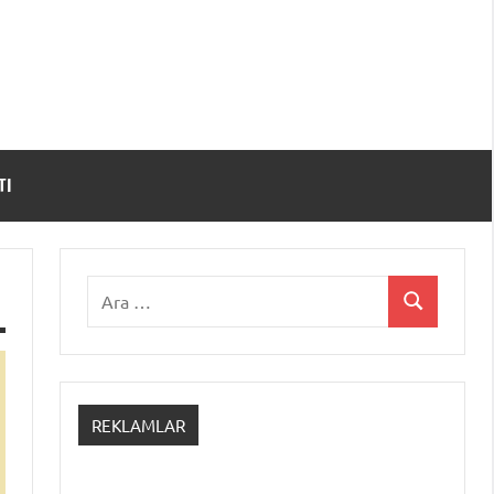
TI
Ara:
Ara
REKLAMLAR