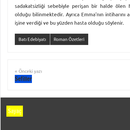
sadakatsizliği sebebiyle perişan bir halde öle
olduğu bilinmektedir. Ayrıca Emma’nın intiharını 
işine verdiği ve bu yüzden hasta olduğu söylenir.
Batı Edebiyatı
Roman Özetleri
Yazı
Önceki yazı
Sefiller
gezinmesi
Sayaç