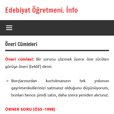
İçeriğe
Edebiyat Öğretmeni. İnfo
geç
Türkçe,
Türk
Dili
ve
Edebiyatı
Öneri Cümleleri
Öğretmenlerinin
Kaynak
Sitesi
Öneri cümlesi:
Bir sorunu çözmek üzere öne sürülen
görüşe öneri (teklif) denir.
Borçlarınızdan kurtulmanızın tek yolunun
gayrimenkullerinizi satmanız olduğunu düşünüyorum,
bunları bence şimdi satın, daha sonra yeniden alırsınız.
ÖRNEK SORU (ÖSS -1998)