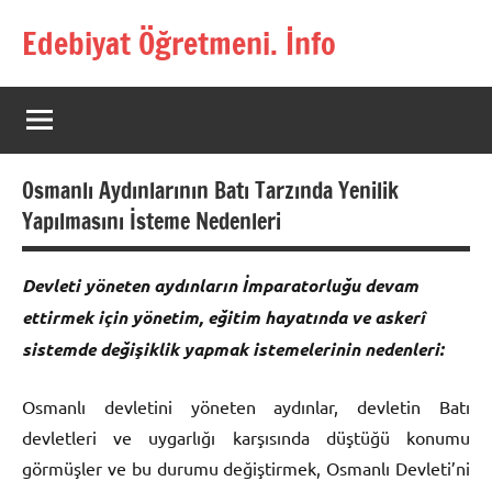
İçeriğe
Edebiyat Öğretmeni. İnfo
geç
Türkçe,
Türk
Dili
ve
Edebiyatı
Osmanlı Aydınlarının Batı Tarzında Yenilik
Öğretmenlerinin
Kaynak
Yapılmasını İsteme Nedenleri
Sitesi
Devleti yöneten aydınların İmparatorluğu devam
ettirmek için yönetim, eğitim hayatında ve askerî
sistemde değişiklik yapmak istemelerinin nedenleri:
Osmanlı devletini yöneten aydınlar, devletin Batı
devletleri ve uygarlığı karşısında düştüğü konumu
görmüşler ve bu durumu değiştirmek, Osmanlı Devleti’ni