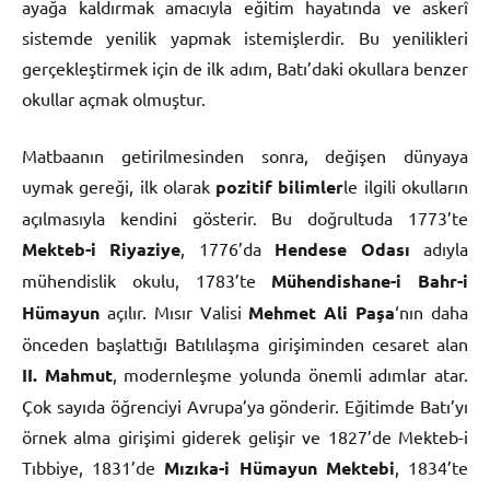
ayağa kaldırmak amacıyla eğitim hayatında ve askerî
sistemde yenilik yapmak istemişlerdir. Bu yenilikleri
gerçekleştirmek için de ilk adım, Batı’daki okullara benzer
okullar açmak olmuştur.
Matbaanın getirilmesinden sonra, değişen dünyaya
uymak gereği, ilk olarak
pozitif bilimler
le ilgili okulların
açılmasıyla kendini gösterir. Bu doğrultuda 1773’te
Mekteb-i Riyaziye
, 1776’da
Hendese Odası
adıyla
mühendislik okulu, 1783’te
Mühendishane-i Bahr-i
Hümayun
açılır. Mısır Valisi
Mehmet Ali Paşa
‘nın daha
önceden başlattığı Batılılaşma girişiminden cesaret alan
II. Mahmut
, modernleşme yolunda önemli adımlar atar.
Çok sayıda öğrenciyi Avrupa’ya gönderir. Eğitimde Batı’yı
örnek alma girişimi giderek gelişir ve 1827’de Mekteb-i
Tıbbiye, 1831’de
Mızıka-i Hümayun Mektebi
, 1834’te