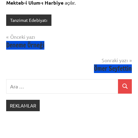
Mekteb-i Ulum-ı Harbiye
açılır.
Tanzimat Edebiyatı
Yazı
Önceki yazı
Deneme Örneği
gezinmesi
Sonraki yazı
Ömer Seyfettin
Ara:
Ara
REKLAMLAR