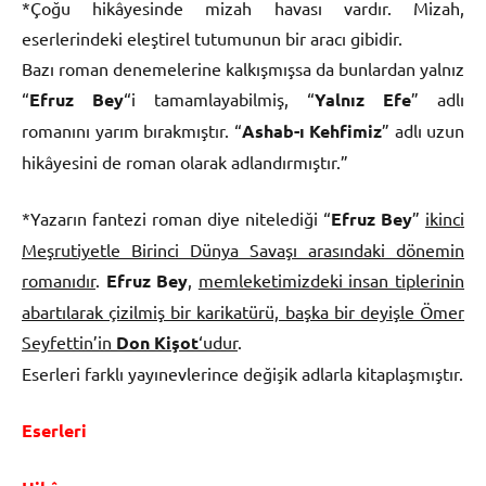
*Çoğu hikâyesinde mizah havası vardır. Mizah,
eserlerindeki eleştirel tutumunun bir aracı gibidir.
Bazı roman denemelerine kalkışmışsa da bunlardan yalnız
“
Efruz Bey
“i tamamlayabilmiş, “
Yalnız Efe
” adlı
romanını yarım bırakmıştır. “
Ashab-ı Kehfimiz
” adlı uzun
hikâyesini de roman olarak adlandırmıştır.”
*Yazarın fantezi roman diye nitelediği “
Efruz Bey
”
ikinci
Meşrutiyetle Birinci Dünya Savaşı arasındaki dönemin
romanıdır
.
Efruz Bey
,
memleketimizdeki insan tiplerinin
abartılarak çizilmiş bir karikatürü, başka bir deyişle Ömer
Seyfettin’in
Don Kişot
‘udur
.
Eserleri farklı yayınevlerince değişik adlarla kitaplaşmıştır.
Eserleri