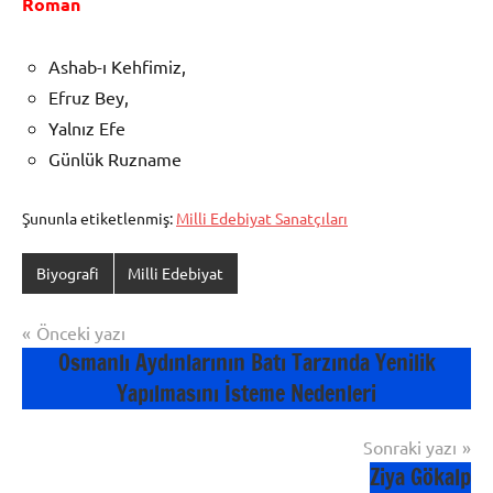
Roman
Ashab-ı Kehfimiz,
Efruz Bey,
Yalnız Efe
Günlük Ruzname
Şununla etiketlenmiş:
Milli Edebiyat Sanatçıları
Biyografi
Milli Edebiyat
Yazı
Önceki yazı
Osmanlı Aydınlarının Batı Tarzında Yenilik
gezinmesi
Yapılmasını İsteme Nedenleri
Sonraki yazı
Ziya Gökalp