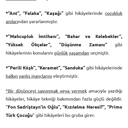
*”Ant”, “Falaka”, “Kaşağı”
gibi hikâyelerinde
çocukluk
anıları
ndan yararlanmıştır.
*”Mahcupluk İmtihanı”, “Bahar ve Kelebekler”,
“Yüksek Ökçeler”, “Düşünme Zamanı”
gibi
hikâyelerinin konularını
günlük yaşamdan
seçmiştir.
*”Perili Köşk”, “Keramet”, “Sanduka”
gibi hikâyelerinde
halkın yanlış inançlarını
eleştirmiştir.
*Bir düşünceyi savunmak veya yermek
amacıyla yazdığı
hikâyeler, hikâye tekniği bakımından fazla güçlü değildir.
“
Fon Sadriştayn’in Oğlu”, “Kızılelma Neresi?”, “Primo
Türk Çocuğu
” gibi hikâyeleri bu gruba girer.