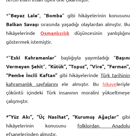
*”
Beyaz Lale
“, “
Bomba
” gibi hikâyelerinin konusunu
Balkan Savaşı
sırasında yaşadığı olaylardan almıştır. Bu
hikâyelerinde
Osmanlıcılık
düşüncesinin yanlışlığını
göstermek istemiştir.
*”
Eski Kahramanlar
” başlığıyla yayımladığı “
Başını
Vermeyen Şehit
“,
“Kütük”, “Topuz”, “Vire”, “Ferman”,
“Pembe İncili Kaftan”
gibi hikâyelerinde
Türk tarihinin
kahramanlık sayfalarını
ele almıştır. Bu
hikaye
leriyle
çöküntü içindeki Türk insanının moralini yükseltmeye
çalışmıştır.
*”Yüz Akı”, “Üç Nasihat”, “Kurumuş Ağaçlar”
gibi
hikâyelerinin konusunu
folklordan, Anadolu
efsanelerinden
almıştır.