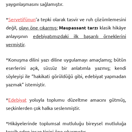
yaygınlaşmasını sağlamıştır.
*
Servetifünun
‘a tepki olarak tasvir ve ruh çözümlemesini
değil,
olayı öne çıkarmış
;
Maupassant tarzı
klasik hikâye
anlayışının
edebiyatımızdaki ilk başarılı örneklerini
vermiştir
.
*Konuşma dilini yazı diline uygulamayı amaçlamış; bütün
eserlerini açık, süssüz bir anlatımla yazmış; kendi
söyleyişi ile “hakikati görüldüğü gibi, edebiyat yapmadan
yazmak” istemiştir.
*
Edebiyat
yoluyla toplumu düzeltme amacını gütmüş,
seçkinlerden çok halka seslenmiştir.
*Hikâyelerinde toplumsal mutluluğu bireysel mutluluğa
tercih eden insan tipini öne çıkarmıştır.