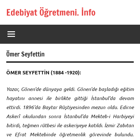
İçeriğe
Edebiyat Öğretmeni. İnfo
geç
Türkçe,
Türk
Dili
ve
Edebiyatı
Ömer Seyfettin
Öğretmenlerinin
Kaynak
Sitesi
ÖMER SEYFETTİN (1884 -1920):
Yazar, Gönen’de dünyaya geldi. Gönen’de başladığı eğitim
hayatını annesi ile birlikte gittiği İstanbul’da devam
ettirdi. 1896’da Baytar Rüştiyesinden mezun oldu. Edirne
Askerî okulundan sonra İstanbul’da Mekteb-i Harbiyeyi
bitirdi, teğmen rütbesi ile askeriyeye katıldı. İzmir Zabıtan
ve Efrat Mektebinde öğretmenlik görevinde bulundu.