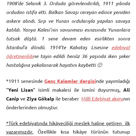
1908’de Selanik 3. Orduda görevlendirildi, 1911 yılında
ordudan istifa etti. Balkan Savaşı cereyan edince yeniden
askere alındı. Sırp ve Yunan ordularıyla yapılan savaşa
katıldı. Yanya Kalesi’nin savunması esnasında Yunanlara
tutsak düştü. 1 sene devam eden esirlikten sonra
İstanbul’a döndü. 1914’te Kabataş Lisesine
edebiyat
öğretmenliği
ne tayin edildi henüz 36 yaşında iken şeker
hastalığına yakalanarak hayatını kaybetti 🙁
*1911 senesinde
Genç Kalemler dergisi
nde yayımladığı
“
Yeni Lisan
” isimli makalesi ile ismini duyurmuş,
Ali
Canip
ve
Ziya Gökalp
ile beraber
Millî Edebiyat akımı
nın
önderlerinden olmuştur.
*Türk edebiyatında hikâyeciliği meslek haline getiren ilk
yazarımızdır.
Özellikle kısa hikâye türünün tutunup