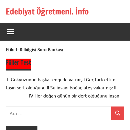
İçeriğe
Edebiyat Öğretmeni. İnfo
geç
Türkçe,
Türk
Dili
ve
Edebiyatı
Etiket:
Dilbilgisi Soru Bankası
Öğretmenlerinin
Kaynak
Fiiller Test
Sitesi
1. Gökyüzünün başka rengi de varmış I Geç fark ettim
taşın sert olduğunu II Su insanı boğar, ateş vakarmış: III
IV Her doğan günün bir dert olduğunu insan
Ara:
Ara
Dil ve
Anlatım