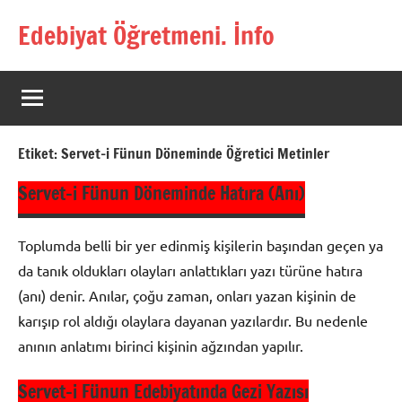
İçeriğe
Edebiyat Öğretmeni. İnfo
geç
Türkçe,
Türk
Dili
ve
Edebiyatı
Etiket:
Servet-i Fünun Döneminde Öğretici Metinler
Öğretmenlerinin
Kaynak
Servet-i Fünun Döneminde Hatıra (Anı)
Sitesi
Toplumda belli bir yer edinmiş kişilerin başından geçen ya
da tanık oldukları olayları anlattıkları yazı türüne hatıra
(anı) denir. Anılar, çoğu zaman, onları yazan kişinin de
karışıp rol aldığı olaylara dayanan yazılardır. Bu nedenle
anının anlatımı birinci kişinin ağzından yapılır.
Servet-i Fünun Edebiyatında Gezi Yazısı