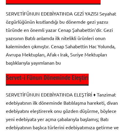
Servet-i
Fünun
SERVETİFÜNUN EDEBİYATINDA GEZİ YAZISI Seyahat
Edebiyatı
özgürlüğünün kısıtlandığı bu dönemde gezi yazısı
türünde en önemli yazar Cenap Şahabettin‘dir. Gezi
yazısının Batılı anlamda ilk nitelikli ürünleri onun
kaleminden çıkmıştır. Cenap Sahabettin Hac Yolunda,
Avrupa Mektupları, Afak-ı Irak, Suriye Mektupları
başlıklarıyla yayımlanan bu
Servet-i Fünun Döneminde Eleştiri
Öğretici
Metinler
SERVETİFÜNUN EDEBİYATINDA ELEŞTİRİ ♦ Tanzimat
edebiyatının ilk döneminde Batılılaşma hareketi, divan
Servet-i
Fünun
edebiyatını eleştirerek onu gözden düşürme, böylece
Edebiyatı
yeni edebiyata yer açma çabalarıyla başlamış; Batı
edebiyatının başlıca türlerini edebiyatımıza getirme ve