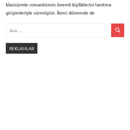
klasisizmle romantizmin önemli kişiliklerini tanıtma
girişimleriyle sürmüştür. İkinci dönemde de
Ara:
Ara
Öğretici
Metinler
REKLAMLAR
Servet-i
Fünun
Edebiyatı