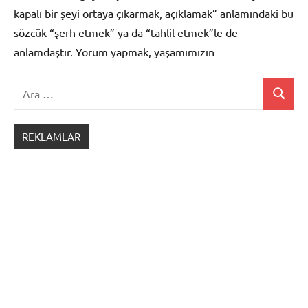
kapalı bir şeyi ortaya çıkarmak, açıklamak” anlamındaki bu
sözcük “şerh etmek” ya da “tahlil etmek”le de
anlamdaştır. Yorum yapmak, yaşamımızın
Ara:
Ara
Şiir
Bilgisi
REKLAMLAR