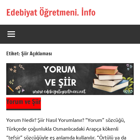
İçeriğe
Edebiyat Öğretmeni. İnfo
geç
Türkçe,
Türk
Dili
ve
Edebiyatı
Etiket:
Şiir Açıklaması
Öğretmenlerinin
Kaynak
Sitesi
Yorum ve Şiir
Yorum Nedir? Şiir Nasıl Yorumlanır? “Yorum” sözcüğü,
Türkçede çoğunlukla Osmanlıcadaki Arapça kökenli
“tefsir” sözcüğüyle eş anlamda kullanılır. “Örtülü ya da