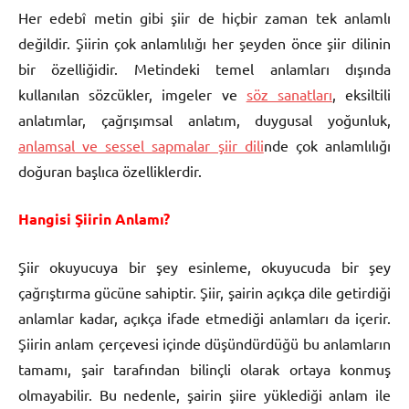
Her edebî metin gibi şiir de hiçbir zaman tek anlamlı
değildir. Şiirin çok anlamlılığı her şeyden önce şiir dilinin
bir özelliğidir. Metindeki temel anlamları dışında
kullanılan sözcükler, imgeler ve
söz sanatları
, eksiltili
anlatımlar, çağrışımsal anlatım, duygusal yoğunluk,
anlamsal ve sessel sapmalar şiir dili
nde çok anlamlılığı
doğuran başlıca özelliklerdir.
Hangisi Şiirin Anlamı?
Şiir okuyucuya bir şey esinleme, okuyucuda bir şey
çağrıştırma gücüne sahiptir. Şiir, şairin açıkça dile getirdiği
anlamlar kadar, açıkça ifade etmediği anlamları da içerir.
Şiirin anlam çerçevesi içinde düşündürdüğü bu anlamların
tamamı, şair tarafından bilinçli olarak ortaya konmuş
olmayabilir. Bu nedenle, şairin şiire yüklediği anlam ile