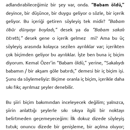
adlandırabileceğimiz bir şey var, onda.
“Babam öldü,”
deyince, bir düşünce, bir duygu geliyor o sözle, bir içerik
geliyor. Bu içeriği getiren söyleyiş tek midir?
“Babam
öbür dünyayı boyladı,”
desek ya da
“Babam sakalı
titretti,”
desek gene o içerik gelmez mi? Ama bu üç
söyleyiş arasında kolayca sezilen ayrılıklar var; içerikten
çok biçimden geliyor bu ayrılıklar. İşte ben buna iç biçim
diyorum. Kemal Özer’in “Babam öldü,” yerine, “Sakalıydı
babamın / bir akşam göle batırdı,” demesi bir iç biçim işi.
Şunu da söylemeliyiz: Biçime oranla iç biçim, içerikle daha
sıkı fıkı; ayrılmaz şeyler denebilir.
Bu şiiri biçim bakımından inceleyecek değilim; yalnızca,
şiirin anlattığı şeylerle sıkı sıkıya ilgili bir noktayı
belirtmeden geçemeyeceğim: İlk dokuz dizede söyleyiş
tutuk; onuncu dizede bir genişleme, bir açılma oluyor;