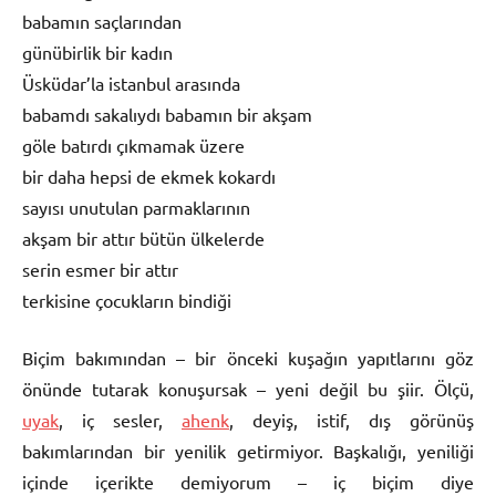
babamın saçlarından
günübirlik bir kadın
Üsküdar’la istanbul arasında
babamdı sakalıydı babamın bir akşam
göle batırdı çıkmamak üzere
bir daha hepsi de ekmek kokardı
sayısı unutulan parmaklarının
akşam bir attır bütün ülkelerde
serin esmer bir attır
terkisine çocukların bindiği
Biçim bakımından – bir önceki kuşağın yapıtlarını göz
önünde tutarak konuşursak – yeni değil bu şiir. Ölçü,
uyak
, iç sesler,
ahenk
, deyiş, istif, dış görünüş
bakımlarından bir yenilik getirmiyor. Başkalığı, yeniliği
içinde içerikte demiyorum – iç biçim diye