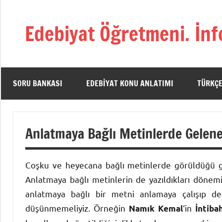
İçeriğe
geç
Edebiyat Öğretmeni. İnf
Türkçe,
Türk
Dili
ve
SORU BANKASI
EDEBIYAT KONU ANLATIMI
TÜRKÇE
Edebiyatı
Öğretmenlerinin
Kaynak
Anlatmaya Bağlı Metinlerde Gelen
Sitesi
Coşku ve heyecana bağlı metinlerde görüldüğü gib
Anlatmaya bağlı metinlerin de yazıldıkları dönem
anlatmaya bağlı bir metni anlamaya çalışıp d
düşünmemeliyiz.
Örneğin
‘in
Namık Kemal
İntiba