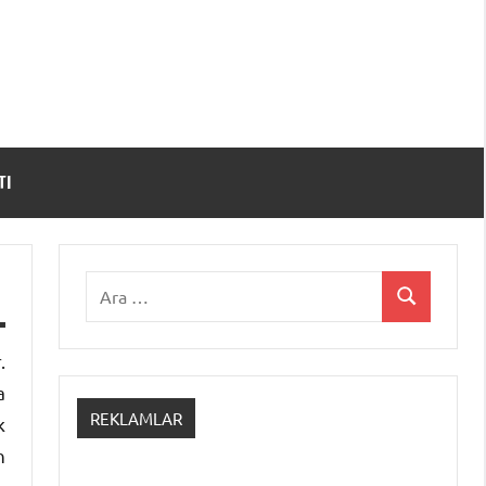
TI
Ara:
Ara
.
a
REKLAMLAR
k
n