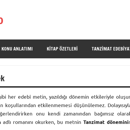
o
 KONU ANLATIMI
KITAP ÖZETLERI
TANZIMAT EDEBIYA
ek
i her edebî metin, yazıldığı dönemin etkileriyle oluşur
in koşullarından etkilenmemesi düşünülemez. Dolayısıyl
eğerlendirirken onu kendi zamanından bağımsız olara
adlı romanını okurken, bu metnin
h
Tanzimat dönemini