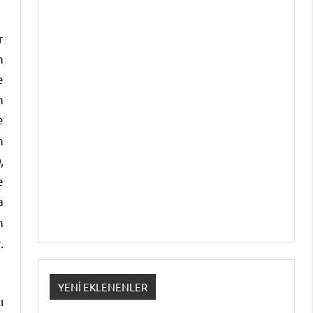
r
n
e
n
e
n
,
e
a
n
.
YENI EKLENENLER
ı