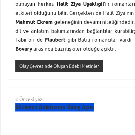
olmayan herkes
‘in romanla
Halit Ziya Uşaklıgil
etkileri olduğunu bilir. Gerçekten de Halit Ziya’nı
geleneğinin devamı niteliğindedir. 
Mahmut Ekrem
dil ve anlatım bakımlarından bağlantılar kurabilir;
Tabii bir de
gibi Batılı romancılar vardı
Flaubert
arasında bazı ilişkiler olduğu açıktır.
Bovary
Olay Çevresinde Oluşan Edebi Metinler
Yazı
Önceki yazı
Gözlemci Anlatıcının Bakış Açısı
gezinmesi