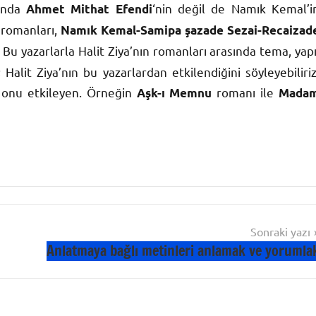
rında
‘nin değil de Namık Kemal’i
Ahmet Mithat Efendi
n romanları,
Namık Kemal-Samipa şazade Sezai-Recaizad
Bu yazarlarla Halit Ziya’nın romanları arasında tema, yapı
 Halit Ziya’nın bu yazarlardan etkilendiğini söyleyebiliriz
r onu etkileyen. Örneğin
romanı ile
Aşk-ı Memnu
Mada
Sonraki yazı
Anlatmaya bağlı metinleri anlamak ve yorumla