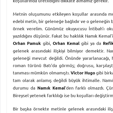
koşullarında üretildiğini dikkate almamız gerekir.
Metnin oluşumunu etkileyen koşullar arasında m
edebî metin, bir geleneğe bağlıdır ve o geleneğin b
örnek verelim. Günümüz okuyucusu İntibah’ı o
yazıldığını düşünür. Fakat bu haklılık Namık Kema
gibi,
gibi ya da
Orhan Pamuk
Orhan Kemal
Refi
gelenek arasındaki ilişkiyi bilmiyor demektir. N
geleneği mevcut değildi. Önünde yararlanacağı, ha
roman türünü Batı’da görmüş; doğrusu, karşılaşt
tanıması mümkün olmamıştı.
gibi birk
Victor Hugo
tam olarak anlamış değildi büyük ihtimalle. Nam
durumu da
‘den farklı olmazdı. Çü
Namık Kemal
Bireysel yetenek farklılığı ise bu koşulları değişti
Bir başka örnekte metinle gelenek arasındaki ilişk