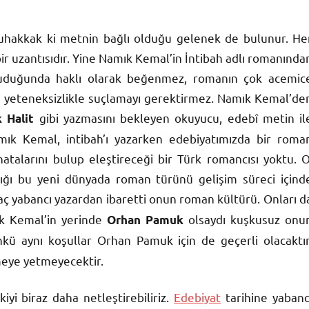
uhakkak ki metnin bağlı olduğu gelenek de bulunur. He
ir uzantısıdır. Yine Namık Kemal’in İntibah adlı romanında
kuduğunda haklı olarak beğenmez, romanın çok acemic
l’i yeteneksizlikle suçlamayı gerektirmez. Namık Kemal’de
gibi yazmasını bekleyen okuyucu, edebî metin il
k Halit
amık Kemal, intibah’ı yazarken edebiyatımızda bir roma
talarını bulup eleştireceği bir Türk romancısı yoktu. O
ığı bu yeni dünyada roman türünü gelişim süreci içind
aç yabancı yazardan ibaretti onun roman kültürü. Onları d
ık Kemal’in yerinde
olsaydı kuşkusuz onu
Orhan Pamuk
nkü aynı koşullar Orhan Pamuk için de geçerli olacaktır
rmeye yetmeyecektir.
iyi biraz daha netleştirebiliriz.
Edebiyat
tarihine yabanc