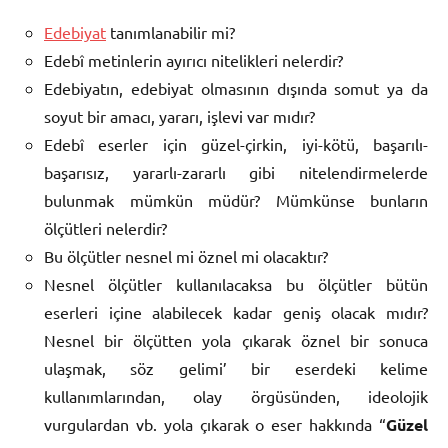
Edebiyat
tanımlanabilir mi?
Edebî metinlerin ayırıcı nitelikleri nelerdir?
Edebiyatın, edebiyat olmasının dışında somut ya da
soyut bir amacı, yararı, işlevi var mıdır?
Edebî eserler için güzel-çirkin, iyi-kötü, başarılı-
başarısız, yararlı-zararlı gibi nitelendirmelerde
bulunmak mümkün müdür? Mümkünse bunların
ölçütleri nelerdir?
Bu ölçütler nesnel mi öznel mi olacaktır?
Nesnel ölçütler kullanılacaksa bu ölçütler bütün
eserleri içine alabilecek kadar geniş olacak mıdır?
Nesnel bir ölçütten yola çıkarak öznel bir sonuca
ulaşmak, söz gelimi’ bir eserdeki kelime
kullanımlarından, olay örgüsünden, ideolojik
vurgulardan vb. yola çıkarak o eser hakkında “
Güzel