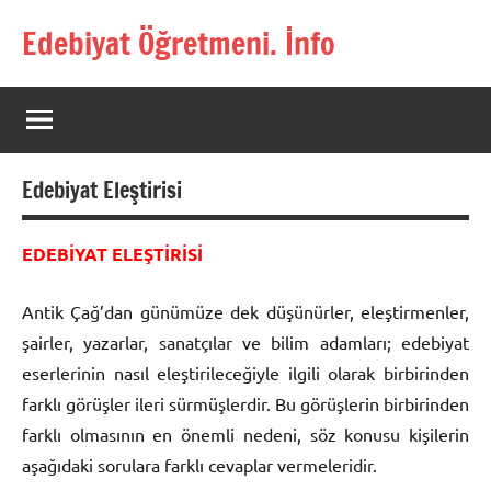
İçeriğe
Edebiyat Öğretmeni. İnfo
geç
Türkçe,
Türk
Dili
ve
Edebiyatı
Edebiyat Eleştirisi
Öğretmenlerinin
Kaynak
Sitesi
EDEBİYAT ELEŞTİRİSİ
Antik Çağ’dan günümüze dek düşünürler, eleştirmenler,
şairler, yazarlar, sanatçılar ve bilim adamları; edebiyat
eserlerinin nasıl eleştirileceğiyle ilgili olarak birbirinden
farklı görüşler ileri sürmüşlerdir. Bu görüşlerin birbirinden
farklı olmasının en önemli nedeni, söz konusu kişilerin
aşağıdaki sorulara farklı cevaplar vermeleridir.