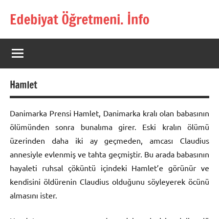
İçeriğe
Edebiyat Öğretmeni. İnfo
geç
Türkçe,
Türk
Dili
ve
Edebiyatı
Hamlet
Öğretmenlerinin
Kaynak
Sitesi
Danimarka Prensi Hamlet, Danimarka kralı olan babasının
ölümünden sonra bunalıma girer. Eski kralın ölümü
üzerinden daha iki ay geçmeden, amcası Claudius
annesiyle evlenmiş ve tahta geçmiştir. Bu arada babasının
hayaleti ruhsal çöküntü içindeki Hamlet’e görünür ve
kendisini öldürenin Claudius olduğunu söyleyerek öcünü
almasını ister.