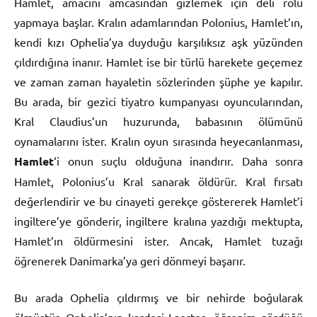
Hamlet, amacını amcasından gizlemek için deli rolü
yapmaya başlar. Kralın adamlarından Polonius, Hamlet’ın,
kendi kızı Ophelia’ya duyduğu karşılıksız aşk yüzünden
çıldırdığına inanır. Hamlet ise bir türlü harekete geçemez
ve zaman zaman hayaletin sözlerinden şüphe ye kapılır.
Bu arada, bir gezici tiyatro kumpanyası oyuncularından,
Kral Claudius’un huzurunda, babasının ölümünü
oynamalarını ister. Kralın oyun sırasında heyecanlanması,
Hamlet
‘i onun suçlu olduğuna inandırır. Daha sonra
Hamlet, Polonius’u Kral sanarak öldürür. Kral fırsatı
değerlendirir ve bu cinayeti gerekçe göstererek Hamlet’i
ingiltere’ye gönderir, ingiltere kralına yazdığı mektupta,
Hamlet’ın öldürmesini ister. Ancak, Hamlet tuzağı
öğrenerek Danimarka’ya geri dönmeyi başarır.
Bu arada Ophelia çıldırmış ve bir nehirde boğularak
ölmüştür. Ophelia’nın kardeşi Laertes, öğrenim gördüğü