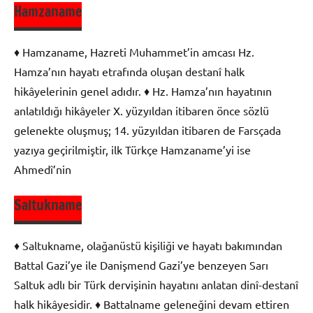
Hamzaname
Olay
Çevresinde
♦ Hamzaname, Hazreti Muhammet’in amcası Hz.
Oluşan
Hamza’nın hayatı etrafında oluşan destanî halk
Edebi
hikâyelerinin genel adıdır. ♦ Hz. Hamza’nın hayatının
Metinler
anlatıldığı hikâyeler X. yüzyıldan itibaren önce sözlü
gelenekte oluşmuş; 14. yüzyıldan itibaren de Farsçada
yazıya geçirilmiştir, ilk Türkçe Hamzaname’yi ise
Ahmedî’nin
Saltukname
Olay
Çevresinde
♦ Saltukname, olağanüstü kişiliği ve hayatı bakımından
Oluşan
Battal Gazi’ye ile Danişmend Gazi’ye benzeyen Sarı
Edebi
Saltuk adlı bir Türk dervişinin hayatını anlatan dinî-destanî
Metinler
halk hikâyesidir. ♦ Battalname geleneğini devam ettiren