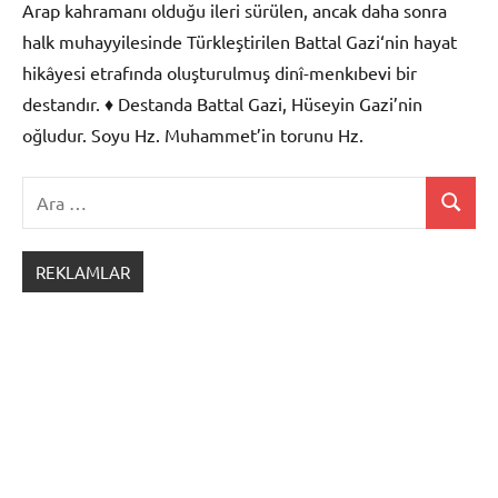
Arap kahramanı olduğu ileri sürülen, ancak daha sonra
Edebi
halk muhayyilesinde Türkleştirilen Battal Gazi‘nin hayat
Metinler
hikâyesi etrafında oluşturulmuş dinî-menkıbevi bir
destandır. ♦ Destanda Battal Gazi, Hüseyin Gazi’nin
oğludur. Soyu Hz. Muhammet’in torunu Hz.
Ara:
Ara
Olay
Çevresinde
REKLAMLAR
Oluşan
Edebi
Metinler