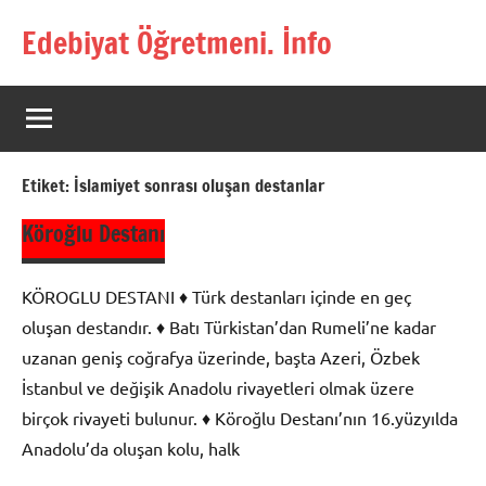
İçeriğe
Edebiyat Öğretmeni. İnfo
geç
Türkçe,
Türk
Dili
ve
Edebiyatı
Etiket:
İslamiyet sonrası oluşan destanlar
Öğretmenlerinin
Kaynak
Köroğlu Destanı
Sitesi
KÖROGLU DESTANI ♦ Türk destanları içinde en geç
oluşan destandır. ♦ Batı Türkistan’dan Rumeli’ne kadar
uzanan geniş coğrafya üzerinde, başta Azeri, Özbek
İstanbul ve değişik Anadolu rivayetleri olmak üzere
birçok rivayeti bulunur. ♦ Köroğlu Destanı’nın 16.yüzyılda
Anadolu’da oluşan kolu, halk