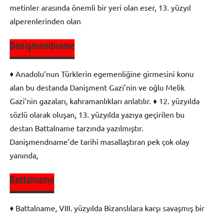
metinler arasında önemli bir yeri olan eser, 13. yüzyıl
alperenlerinden olan
Danişmendname
Olay
Çevresinde
♦ Anadolu’nun Türklerin egemenliğine girmesini konu
Oluşan
alan bu destanda Danişment Gazi’nin ve oğlu Melik
Edebi
Gazi’nin gazaları, kahramanlıkları anlatılır. ♦ 12. yüzyılda
Metinler
sözlü olarak oluşan, 13. yüzyılda yazıya geçirilen bu
destan Battalname tarzında yazılmıştır.
Danişmendname’de tarihi masallaştıran pek çok olay
yanında,
Battalname
Olay
Çevresinde
♦ Battalname, VIII. yüzyılda Bizanslılara karşı savaşmış bir
Oluşan