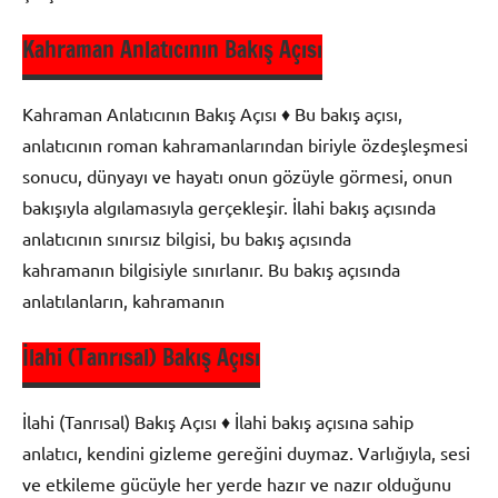
Kahraman Anlatıcının Bakış Açısı
Olay
Çevresinde
Kahraman Anlatıcının Bakış Açısı ♦ Bu bakış açısı,
Oluşan
anlatıcının roman kahramanlarından biriyle özdeşleşmesi
Edebi
sonucu, dünyayı ve hayatı onun gözüyle görmesi, onun
Metinler
bakışıyla algılamasıyla gerçekleşir. İlahi bakış açısında
anlatıcının sınırsız bilgisi, bu bakış açısında
kahramanın bilgisiyle sınırlanır. Bu bakış açısında
anlatılanların, kahramanın
İlahi (Tanrısal) Bakış Açısı
Olay
Çevresinde
İlahi (Tanrısal) Bakış Açısı ♦ İlahi bakış açısına sahip
Oluşan
anlatıcı, kendini gizleme gereğini duymaz. Varlığıyla, sesi
Edebi
ve etkileme gücüyle her yerde hazır ve nazır olduğunu
Metinler