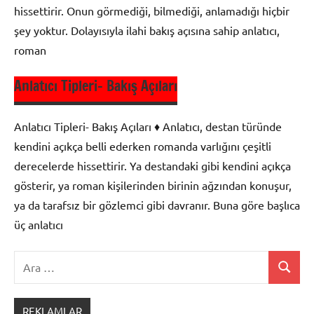
hissettirir. Onun görmediği, bilmediği, anlamadığı hiçbir
şey yoktur. Dolayısıyla ilahi bakış açısına sahip anlatıcı,
roman
Anlatıcı Tipleri- Bakış Açıları
Olay
Çevresinde
Anlatıcı Tipleri- Bakış Açıları ♦ Anlatıcı, destan türünde
Oluşan
kendini açıkça belli ederken romanda varlığını çeşitli
Edebi
derecelerde hissettirir. Ya destandaki gibi kendini açıkça
Metinler
gösterir, ya roman kişilerinden birinin ağzından konuşur,
ya da tarafsız bir gözlemci gibi davranır. Buna göre başlıca
üç anlatıcı
Ara:
Ara
Olay
Çevresinde
REKLAMLAR
Oluşan