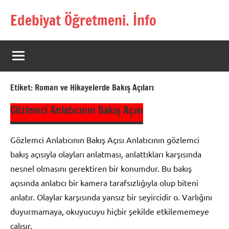
İçeriğe
Edebiyat Öğretmeni. İnfo
geç
Türkçe,
Türk
Dili
ve
Edebiyatı
Etiket:
Roman ve Hikayelerde Bakış Açıları
Öğretmenlerinin
Kaynak
Gözlemci Anlatıcının Bakış Açısı
Sitesi
Gözlemci Anlatıcının Bakış Açısı Anlatıcının gözlemci
bakış açısıyla olayları anlatması, anlattıkları karşısında
nesnel olmasını gerektiren bir konumdur. Bu bakış
açısında anlatıcı bir kamera tarafsızlığıyla olup biteni
anlatır. Olaylar karşısında yansız bir seyircidir o. Varlığını
duyurmamaya, okuyucuyu hiçbir şekilde etkilememeye
çalışır.