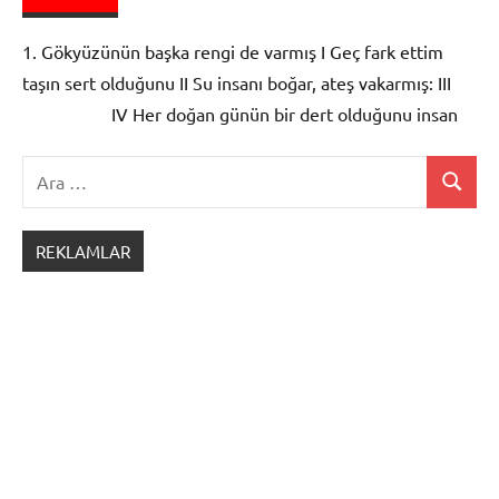
Dil ve
Anlatım
1. Gökyüzünün başka rengi de varmış I Geç fark ettim
Soru
taşın sert olduğunu II Su insanı boğar, ateş vakarmış: III
Bankası
IV Her doğan günün bir dert olduğunu insan
Fiiller
Ara:
Ara
Dil ve
Anlatım
REKLAMLAR
Soru
Bankası
Fiiller