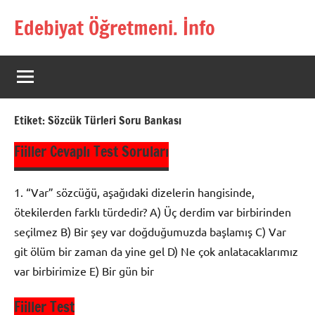
İçeriğe
Edebiyat Öğretmeni. İnfo
geç
Türkçe,
Türk
Dili
ve
Edebiyatı
Etiket:
Sözcük Türleri Soru Bankası
Öğretmenlerinin
Kaynak
Fiiller Cevaplı Test Soruları
Sitesi
1. “Var” sözcüğü, aşağıdaki dizelerin hangisinde,
ötekilerden farklı türdedir? A) Üç derdim var birbirinden
seçilmez B) Bir şey var doğduğumuzda başlamış C) Var
git ölüm bir zaman da yine gel D) Ne çok anlatacaklarımız
var birbirimize E) Bir gün bir
Fiiller Test