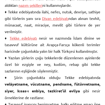
aldıkları
nazım şekilleri
ni kullanmışlardır.
♦ Tekke edebiyatında ilahi, nefes, nutuk, devriye, sathiye
gibi türlerin yanı sıra
Divan edebiyatı
ndan alınan tevhit,
münacaat, naat, miraciye, mevlit gibi türlere de yer
verilmiştir.
♦
Tekke edebiyatı
nesir ve nazmında İslam dinine ve
tasavvuf kültürüne ait Arapça-Farsça kökenli terimler
haricinde çoğunlukla yalın bir halk Türkçesi kullanılmıştır.
♦ Yazılan şiirlerin çoğu tekkelerde düzenlenen ayinlerde
özel bir ezgiyle ve ney, kudüm, rebap gibi tekke
sazlarının eşliğinde söylenmiştir.
♦ Şiirin çoğunlukta olduğu Tekke edebiyatında
velâyetname, vücutname, pendname, fütüvvetname,
siyer, kısas-ı enbiya, tezkiret’ül evliya
gibi nesir
örneklerine de rastlanır.
♦ Tasavvuf inancını benimsetme, halkı eğitme amacı öne