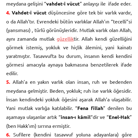
meydana gelişini “
vahdet-i vücut
” anlayışı ile ifade eder.
4.
Vahdet-i vücut
düşüncesine göre tek bir varlık vardır,
o da Allah’tır. Evrendeki bütün varlıklar Allah’ın “tecelli”si
(yansıması) , türlü görünüşleridir. Mutlak varlık olan Allah,
aynı zamanda mutlak
güzellik
tir. Allah kendi güzelliğini
görmek istemiş, yokluk ve hiçlik âlemini, yani kainatı
yaratmıştır. Tasavvufta bu durum, insanın kendi kendini
görmesi amacıyla aynaya bakmasına benzetilerek ifade
edilir.
5.
Allah’a en yakın varlık olan insan, ruh ve bedenden
meydana gelmiştir. Beden, yokluk; ruh ise varlık öğesidir.
İnsan kendindeki yokluk öğesini aşarak Allah’a ulaşabilir.
Yani mutlak varlığa katılabilir. “
Fena fillah
” denilen bu
aşamaya ulaşanlar artık “
insan-ı kâmil
“dir ve “
Enel-Hak
”
(ben Hakk’ım) sırrına ermiştir.
6.
Sufîlere (kendini tasavvuf yoluna adayanlara) göre