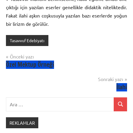
çıktığı için yazılan eserler genellikle didaktik niteliktedir.
Fakat ilahi aşkın coşkusuyla yazılan bazı eserlerde yoğun
bir lirizm de görülür.
Tasavvuf Edebiyatı
Yazı
Önceki yazı
Özel Mektup Örneği
gezinmesi
Sonraki yazı
İlahi
Ara:
Ara
REKLAMLAR