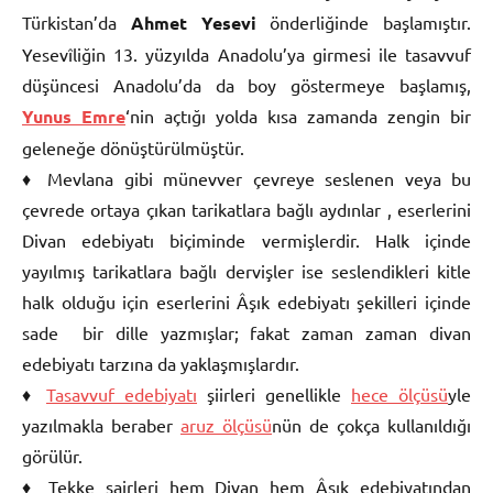
Türkistan’da
Ahmet Yesevi
önderliğinde başlamıştır.
Yesevîliğin 13. yüzyılda Anadolu’ya girmesi ile tasavvuf
düşüncesi Anadolu’da da boy göstermeye başlamış,
Yunus Emre
‘nin açtığı yolda kısa zamanda zengin bir
geleneğe dönüştürülmüştür.
♦ Mevlana gibi münevver çevreye seslenen veya bu
çevrede ortaya çıkan tarikatlara bağlı aydınlar , eserlerini
Divan edebiyatı biçiminde vermişlerdir. Halk içinde
yayılmış tarikatlara bağlı dervişler ise seslendikleri kitle
halk olduğu için eserlerini Âşık edebiyatı şekilleri içinde
sade bir dille yazmışlar; fakat zaman zaman divan
edebiyatı tarzına da yaklaşmışlardır.
♦
Tasavvuf edebiyatı
şiirleri genellikle
hece ölçüsü
yle
yazılmakla beraber
aruz ölçüsü
nün de çokça kullanıldığı
görülür.
♦ Tekke şairleri hem Divan hem Âşık edebiyatından