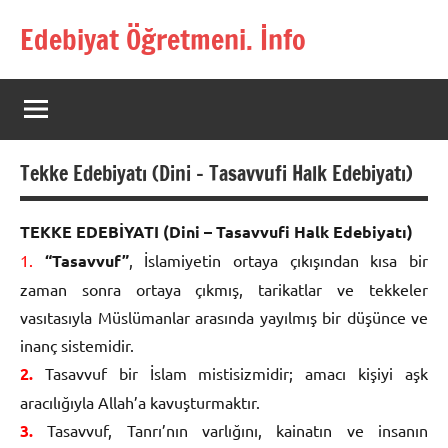
İçeriğe
Edebiyat Öğretmeni. İnfo
geç
Türkçe,
Türk
Dili
ve
Edebiyatı
Tekke Edebiyatı (Dini – Tasavvufi Halk Edebiyatı)
Öğretmenlerinin
Kaynak
Sitesi
TEKKE EDEBİYATI (Dini – Tasavvufi Halk Edebiyatı)
1.
“Tasavvuf”
, İslamiyetin ortaya çıkışından kısa bir
zaman sonra ortaya çıkmış, tarikatlar ve tekkeler
vasıtasıyla Müslümanlar arasında yayılmış bir düşünce ve
inanç sistemidir.
2.
Tasavvuf bir İslam mistisizmidir; amacı kişiyi aşk
aracılığıyla Allah’a kavuşturmaktır.
3.
Tasavvuf, Tanrı’nın varlığını, kainatın ve insanın