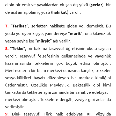
dinin bir emir ve yasaklardan oluşan dış yüzü (
şeriat
), bir
de asıl amaç olan iç yüzü (
hakikat
) vardır.
7.
“
Tarikat
“, şeriattan hakikate giden yol demektir. Bu
yolda yürüyen kişiye, yani dervişe “
mürit
“; ona kılavuzluk
yapan şeyhe ise “
mürşit
” adı verilir.
8.
“
Tekke
“, bir bakıma tasavvuf öğretisinin okulu sayılan
yerdir. Tasavvuf felsefesinin gelişmesinde ve yaygınlık
kazanmasında tekkelerin çok büyük etkisi olmuştur.
Medreselerin bir bilim merkezi olmasına karşılık, tekkeler
sosyo-kültürel hayatı düzenleyen bir merkez kimliğini
üstlenmiştir. Özellikle Mevlevîlik, Bektaşîlik gibi kimi
tarikatlarda tekkeler aynı zamanda bir sanat ve edebiyat
merkezi olmuştur. Tekkelere dergâh, zaviye gibi adlar da
verilmiştir.
9.
Dinî- tasavvufî Türk halk edebiyatı XII. yüzyılda