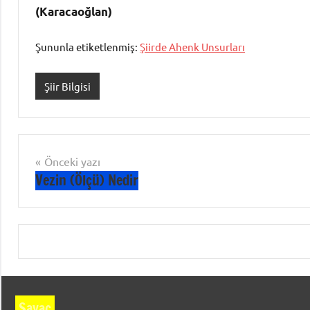
(Karacaoğlan)
Şununla etiketlenmiş:
Şiirde Ahenk Unsurları
Şiir Bilgisi
Yazı
Önceki yazı
Vezin (Ölçü) Nedir
gezinmesi
Sayaç