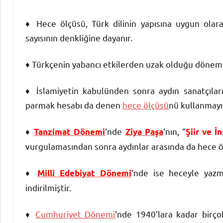
♦ Hece ölçüsü, Türk dilinin yapısına uygun olar
sayısının denkliğine dayanır.
♦ Türkçenin yabancı etkilerden uzak olduğu dönemle
♦ İslamiyetin kabulünden sonra aydın sanatçılar
parmak hesabı da denen
hece ölçüsü
nü kullanmayı
♦
‘nde
‘nın, “
Tanzimat Dönemi
Ziya Paşa
Şiir ve İ
vurgulamasından sonra aydınlar arasında da hece ö
♦
‘nde ise heceyle yaz
Millî Edebiyat Dönemi
indirilmiştir.
♦
Cumhuriyet Dönemi
‘nde 1940’lara kadar birço