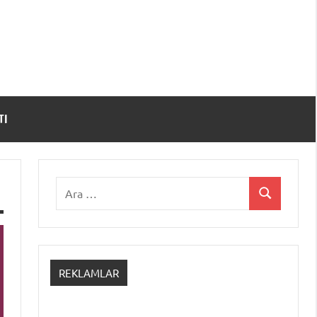
TI
Ara:
Ara
REKLAMLAR