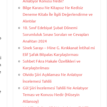
Anlatıyor Konusu Nedir?
Bilge Karasu Ne Kitapsız Ne Kedisiz
Deneme Kitabı İle İlgili Değerlendirme ve
Alıntılar
10. Sınıf Edebiyat Şubat Dönemi
Sorumluluk Sınavı Soruları ve Cevapları
o
Anahtarı 2024
Sinek Sarayı – Mine G. Kırıkkanat İntihal mi
Elif Şafak Bitpalas Karşılaştırması
i
Sohbet Fıkra Makale Özellikleri ve
m
Karşılaştırılması
e
Olvido Şiiri Açıklaması Ne Anlatıyor
İncelemesi Tahlili
Gül Şiiri İncelemesi Tahlili Ne Anlatıyor
e
Teması ve Konusu Nedir (Hüseyin
Atlansoy)