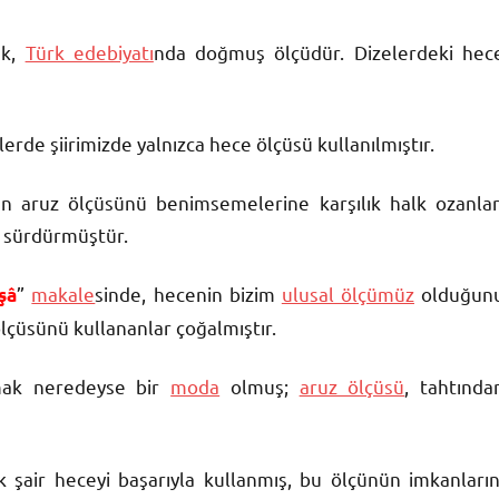
ak,
Türk edebiyatı
nda doğmuş ölçüdür. Dizelerdeki hec
rde şiirimizde yalnızca hece ölçüsü kullanılmıştır.
ın aruz ölçüsünü benimsemelerine karşılık halk ozanlar
 sürdürmüştür.
”
makale
sinde, hecenin bizim
ulusal ölçümüz
olduğun
nşâ
lçüsünü kullananlar çoğalmıştır.
mak neredeyse bir
moda
olmuş;
aruz ölçüsü
, tahtında
k şair heceyi başarıyla kullanmış, bu ölçünün imkanların