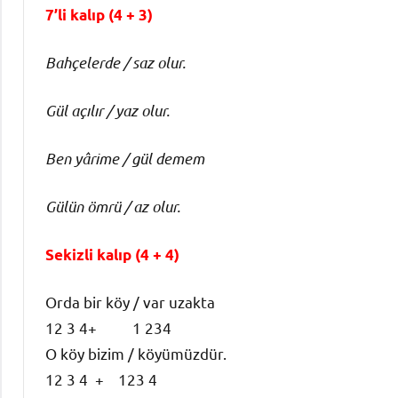
7’li kalıp (4 + 3)
Bah
ç
elerde / saz olur.
G
ü
l a
çı
l
ı
r / yaz olur.
Ben y
â
rime / g
ü
l demem
G
ü
l
ü
n
ö
mr
ü
/ az olur.
Sekizli kalıp (4 + 4)
Orda bir köy / var uzakta
12 3 4+ 1 234
O köy bizim / köyümüzdür.
12 3 4 + 123 4