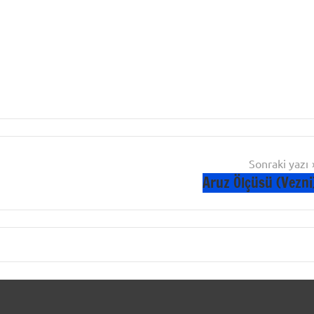
Sonraki yazı
Aruz Ölçüsü (Vezni