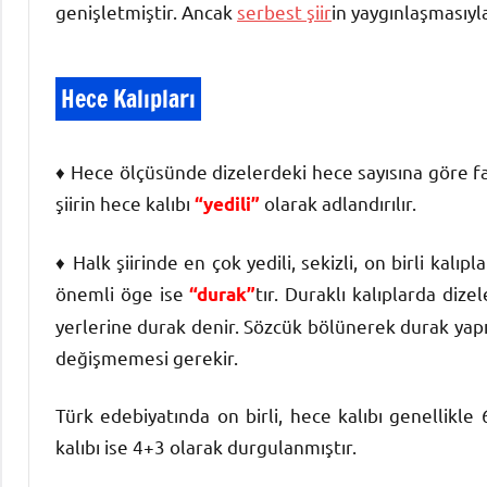
genişletmiştir. Ancak
serbest şiir
in yaygınlaşmasıyl
Hece Kalıpları
♦ Hece ölçüsünde dizelerdeki hece sayısına göre farkl
şiirin hece kalıbı
olarak adlandırılır.
“yedili”
♦ Halk şiirinde en çok yedili, sekizli, on birli kalıp
önemli öge ise
tır. Duraklı ka­lıplarda diz
“durak”
yerlerine durak denir. Sözcük bölünerek durak yapıl
değiş­memesi gerekir.
Türk edebiyatında on birli, hece kalıbı genellik­le
kalıbı ise 4+3 olarak durgulanmıştır.