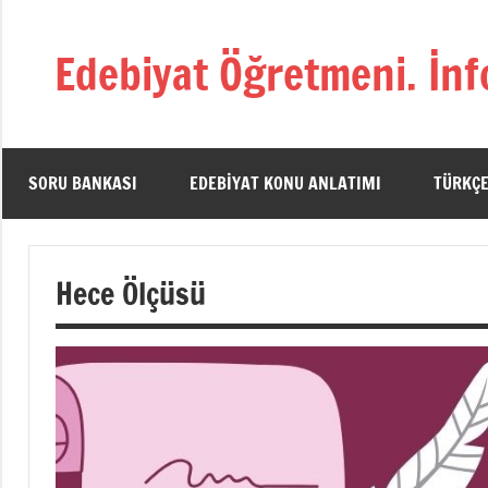
İçeriğe
geç
Edebiyat Öğretmeni. İnf
Türkçe,
Türk
Dili
ve
SORU BANKASI
EDEBIYAT KONU ANLATIMI
TÜRKÇE
Edebiyatı
Öğretmenlerinin
Kaynak
Hece Ölçüsü
Sitesi