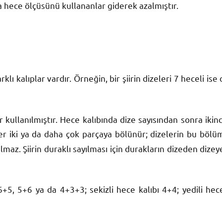
a hece ölçüsünü kullananlar giderek azalmıştır.
ı kalıplar vardır. Örneğin, bir şiirin dizeleri 7 heceli ise 
lar kullanılmıştır. Hece kalıbında dize sayısından sonra ikinc
eler iki ya da daha çok parçaya bölü­nür; dizelerin bu bölü
maz. Şiirin duraklı sayılması için durakların dizeden dizey
 6+5, 5+6 ya da 4+3+3; sekizli hece kalıbı 4+4; yedili hec