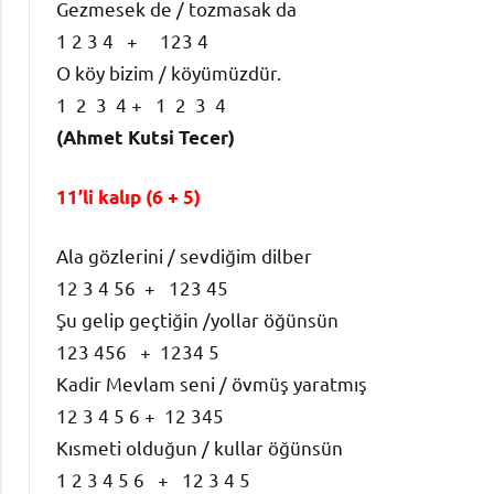
Gezmesek de / tozmasak da
1 2 3 4 + 123 4
O köy bizim / köyümüzdür.
1 2 3 4 + 1 2 3 4
(Ahmet Kutsi Tecer)
11’li kalıp (6 + 5)
Ala gözlerini / sevdiğim dilber
12 3 4 56 + 123 45
Şu gelip geçtiğin /yollar öğünsün
123 456 + 1234 5
Kadir Mevlam seni / övmüş yaratmış
12 3 4 5 6 + 12 345
Kısmeti olduğun / kullar öğünsün
1 2 3 4 5 6 + 12 3 4 5