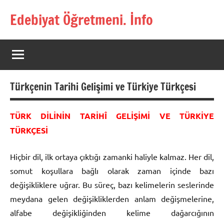
İçeriğe
Edebiyat Öğretmeni. İnfo
geç
Türkçe,
Türk
Dili
ve
Edebiyatı
Türkçenin Tarihi Gelişimi ve Türkiye Türkçesi
Öğretmenlerinin
Kaynak
Sitesi
TÜRK DİLİNİN TARİHÎ GELİŞİMİ VE TÜRKİYE
TÜRKÇESİ
Hiçbir dil, ilk ortaya çıktığı zamanki haliyle kalmaz. Her dil,
somut koşullara bağlı olarak zaman içinde bazı
değişikliklere uğrar. Bu süreç, bazı kelimelerin seslerinde
meydana gelen değişikliklerden anlam değişmelerine,
alfabe değişikliğinden kelime dağarcığının