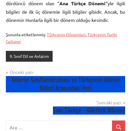
dördüncü dönem olan “
Ana Türkçe Dönemi
“yle ilgili
bilgiler de ilk üç dönemle ilgili bilgiler gibidir. Ancak, bu
dönemin Hunlarla ilgili bir dönem olduğu kesindir.
Şununla etiketlenmiş:
Türkçenin Dönemleri
,
Türkçenin Tarihi
Gelişimi
9. Sınıf Dil ve Anlatım
Yazı
Önceki yazı
Dillerin Sınıflandırılması ve Türkçenin Dünya
gezinmesi
Dilleri Arasındaki Yeri
Sonraki yazı
Eski Türkçe – Göktürk Dönemi
Ara:
Ara