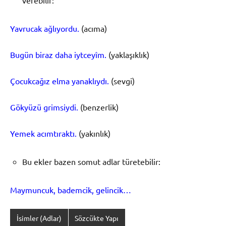
Yavrucak ağlıyordu.
(acıma)
Bugün biraz daha iytceyîm.
(yaklaşıklık)
Çocukcağız elma yanaklıydı.
(sevgi)
Gökyüzü grimsiydi.
(benzerlik)
Yemek acımtıraktı.
(yakınlık)
Bu ekler bazen somut adlar türetebilir:
Maymuncuk, bademcik, gelincik…
İsimler (Adlar)
Sözcükte Yapı