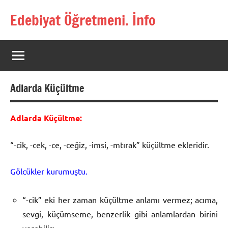
İçeriğe
Edebiyat Öğretmeni. İnfo
geç
Türkçe,
Türk
Dili
ve
Edebiyatı
Adlarda Küçültme
Öğretmenlerinin
Kaynak
Sitesi
Adlarda Küçültme:
“-cik, -cek, -ce, -ceğiz, -imsi, -mtırak” küçültme ekleridir.
Gölcükler kurumuştu.
“-cik” eki her zaman küçültme anlamı vermez; acıma,
sevgi, küçüm­seme, benzerlik gibi anlamlardan birini
verebilir: