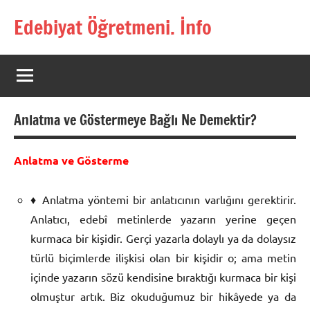
İçeriğe
Edebiyat Öğretmeni. İnfo
geç
Türkçe,
Türk
Dili
ve
Edebiyatı
Anlatma ve Göstermeye Bağlı Ne Demektir?
Öğretmenlerinin
Kaynak
Sitesi
Anlatma ve Gösterme
♦ Anlatma yöntemi bir anlatıcının varlığını gerektirir.
Anlatıcı, edebî metinlerde yazarın yerine geçen
kurmaca bir kişidir. Gerçi yazarla dolaylı ya da dolaysız
türlü biçimlerde ilişkisi olan bir kişidir o; ama metin
içinde yazarın sözü kendisine bıraktığı kurmaca bir kişi
olmuştur artık.
Biz okuduğumuz bir hikâyede ya da