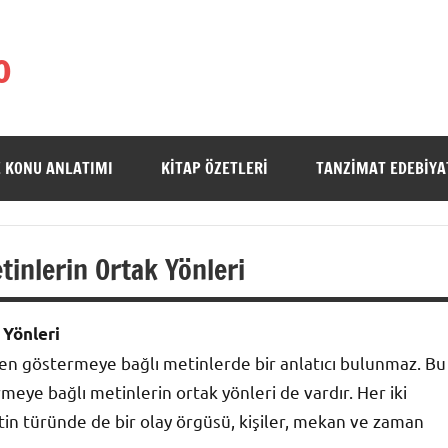
o
 KONU ANLATIMI
KITAP ÖZETLERI
TANZIMAT EDEBIYA
inlerin Ortak Yönleri
 Yönleri
rken göstermeye bağlı metinlerde bir anlatıcı bulunmaz. Bu
rmeye bağlı metinlerin ortak yönleri de vardır. Her iki
tin türünde de bir olay örgüsü, kişiler, mekan ve zaman