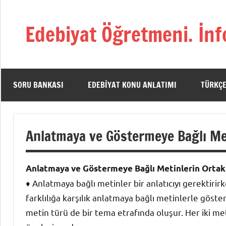
İçeriğe
geç
Edebiyat Öğretmeni. İnf
Türkçe,
Türk
Dili
ve
SORU BANKASI
EDEBIYAT KONU ANLATIMI
TÜRKÇE
Edebiyatı
Öğretmenlerinin
Kaynak
Anlatmaya ve Göstermeye Bağlı Met
Sitesi
Anlatmaya ve Göstermeye Bağlı Metinlerin Ortak
♦ Anlatmaya bağlı metinler bir anlatıcıyı gerektiri
farklılığa karşılık anlatmaya bağlı metinlerle göste
metin türü de bir tema etrafında oluşur. Her iki me