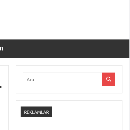
TI
Ara:
Ara
REKLAMLAR