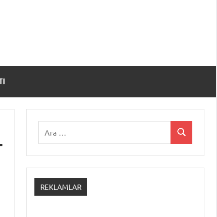
TI
Ara:
Ara
REKLAMLAR