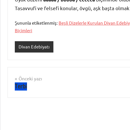
Tasavvufi ve felsefi konular, övgü, aşk başta olmak 
Şununla etiketlenmiş:
Beşli Dizelerle Kurulan Divan Edebiya
Biçimleri
Divan Edebiyatı
Yazı
Önceki yazı
Terbi
gezinmesi