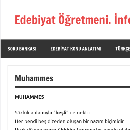
İçeriğe
geç
Edebiyat Öğretmeni. İnf
Türkçe,
Türk
Dili
ve
SORU BANKASI
EDEBIYAT KONU ANLATIMI
TÜRKÇE
Edebiyatı
Öğretmenlerinin
Kaynak
Muhammes
Sitesi
MUHAMMES
Sözlük anlamıyla “
” demektir.
beşli
Her bendi beş dizeden oluşan bir nazım biçimidir
Uyak düzeni
biçiminde olabil
aaaaa / bbbba / ccccca