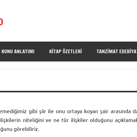
o
 KONU ANLATIMI
KITAP ÖZETLERI
TANZIMAT EDEBIYA
emediğimiz gibi şiir ile onu ortaya koyan şair arasında d
lişkilerin niteliğini ve ne tür ilişkiler olduğunu açıklama
uğunu görebiliriz.