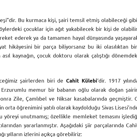
eşi”dir. Bu kurmaca kişi, şairi temsil etmiş olabileceği gibi
lerdeki çocuklar için ağıt yakabilecek bir kişi de olabilir
 hareket ederek ya da tamamen hayal dünyasında yaşayara
 hikâyesini bir parça biliyorsanız bu iki olasılıktan bir
en asıl kaynağın, çocuk doktoru olarak çalıştığı dönemdek
leceğimiz şairlerden biri de
‘dir. 1917 yılınd
Cahit Külebi
en Erzurumlu memur bir babanın oğlu olarak doğan şairi
onra Zile, Çamlıbel ve Niksar kasabalarında geçmiştir. 
çin orta öğrenimini yatılı olarak kaydolduğu Sivas Lisesi’nd
bu yöreyi unutmamış; özellikle memleket temasını işlediğ
larından yararlanmıştır. Aşağıdaki şiir parçalarında Cahi
 yılların izlerini açıkça görebiliriz: