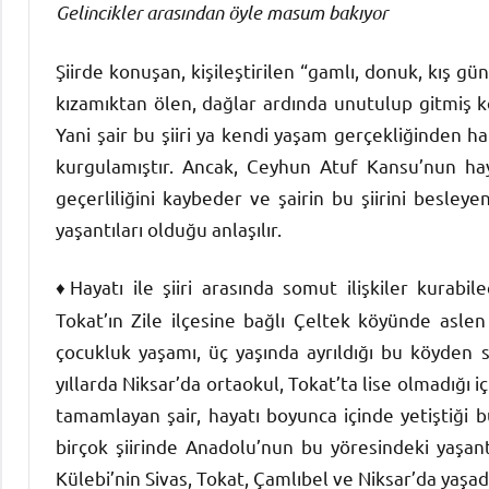
Gelincikler arasından öyle masum bakıyor
Şiirde konuşan, kişileştirilen “gamlı, donuk, kış gün
kızamıktan ölen, dağlar ardında unutulup gitmiş köy
Yani şair bu şiiri ya kendi yaşam gerçekliğinden
kurgulamıştır. Ancak, Ceyhun Atuf Kansu’nun hayat
geçerliliğini kaybeder ve şairin bu şiirini besley
yaşantıları olduğu anlaşılır.
♦Hayatı ile şiiri arasında somut ilişkiler kurabi
Tokat’ın Zile ilçesine bağlı Çeltek köyünde asl
çocukluk yaşamı, üç yaşında ayrıldığı bu köyden s
yıllarda Niksar’da ortaokul, Tokat’ta lise olmadığı i
tamamlayan şair, hayatı boyunca içinde yetiştiği 
birçok şiirinde Anadolu’nun bu yöresindeki yaşantı
Külebi’nin Sivas, Tokat, Çamlıbel ve Niksar’da yaşadığı