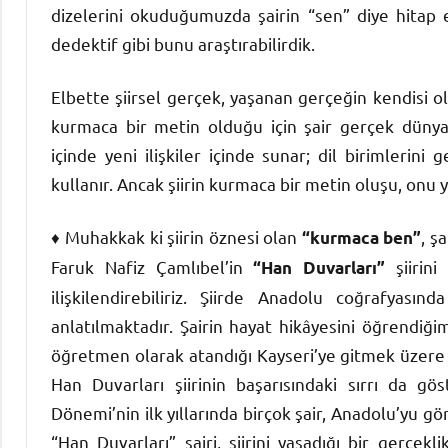
dizelerini okuduğumuzda şairin “sen” diye hitap 
dedektif gibi bunu araştırabilirdik.
Elbette şiirsel gerçek, yaşanan gerçeğin kendisi ol
kurmaca bir metin olduğu için şair gerçek dünyad
içinde yeni ilişkiler içinde sunar; dil birimleri
kullanır. Ancak şiirin kurmaca bir metin oluşu, onu 
♦ Muhakkak ki şiirin öznesi olan
, ş
“kurmaca ben”
Faruk Nafiz Çamlıbel’in
şiirini
“Han Duvarları”
ilişkilendirebiliriz. Şiirde Anadolu coğrafyas
anlatılmaktadır. Şairin hayat hikâyesini öğrendiğ
öğretmen olarak atandığı Kayseri’ye gitmek üzere y
Han Duvarları şiirinin başarısındaki sırrı da g
Dönemi’nin ilk yıllarında birçok şair, Anadolu’yu g
“Han Duvarları” şairi, şiirini yaşadığı bir gerçek