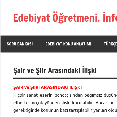
İçeriğe
geç
Edebiyat Öğretmeni. İnf
Türkçe,
Türk
Dili
ve
SORU BANKASI
EDEBIYAT KONU ANLATIMI
TÜRKÇE
Edebiyatı
Öğretmenlerinin
Kaynak
Şair ve Şiir Arasındaki İlişki
Sitesi
ŞAİR ve ŞİİRİ ARASINDAKİ İLİŞKİ
Hiçbir sanat eserini sanatçısından bağımsız düşün
elbette birçok yönden ilişki kurulabilir. Ancak bu i
gerektiğinde konunun bazı tartışılabilir yanları old