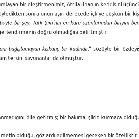
rumlayan bir eleştirmenimiz, Attila İlhan’ın kendisini üçünc
söyledikten sonra onun aşırı derecede içkiye düşkün bir kiş
böyle bir şey. Türk Şiiri’nin en kuru ozanlarından biriyim ben
ğerlendirmenin doğru olmadığını belirtmiştir.
alanı bağışlamayan kıskanç bir kadındır
.” sözüyle bir özdeyi
tam tersini savunanlar da olmuştur.
nmadığını dile getirmiş; bir bakıma, şiirin kurmaca olduğ
r metin olduğu, göz ardı edilmemesi gereken bir özelliktir.