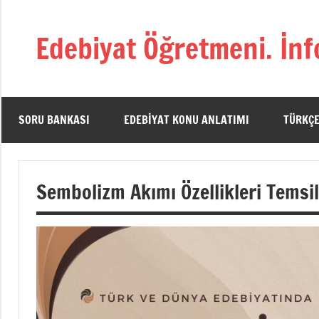
İçeriğe
geç
Edebiyat Öğretmeni. İnf
Türkçe,
Türk
Dili
ve
SORU BANKASI
EDEBIYAT KONU ANLATIMI
TÜRKÇE
Edebiyatı
Öğretmenlerinin
Kaynak
Sembolizm Akımı Özellikleri Temsil
Sitesi