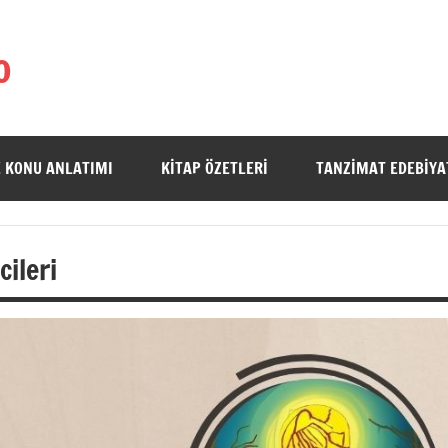
o
 KONU ANLATIMI
KITAP ÖZETLERI
TANZIMAT EDEBIYA
cileri