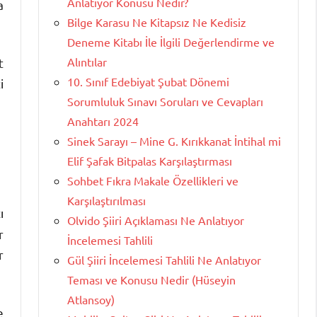
Anlatıyor Konusu Nedir?
a
Bilge Karasu Ne Kitapsız Ne Kedisiz
Deneme Kitabı İle İlgili Değerlendirme ve
Alıntılar
t
10. Sınıf Edebiyat Şubat Dönemi
i
Sorumluluk Sınavı Soruları ve Cevapları
Anahtarı 2024
Sinek Sarayı – Mine G. Kırıkkanat İntihal mi
Elif Şafak Bitpalas Karşılaştırması
Sohbet Fıkra Makale Özellikleri ve
Karşılaştırılması
ı
Olvido Şiiri Açıklaması Ne Anlatıyor
r
İncelemesi Tahlili
r
Gül Şiiri İncelemesi Tahlili Ne Anlatıyor
Teması ve Konusu Nedir (Hüseyin
Atlansoy)
e