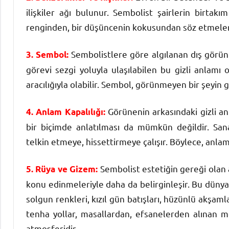
ilişkiler ağı bulunur. Sembolist şairlerin birtak
renginden, bir düşüncenin kokusundan söz etmeleri bu
Sembolistlere göre algılanan dış görünt
3. Sembol:
görevi sezgi yoluyla ulaşılabilen bu gizli anlamı
aracılığıyla olabilir. Sembol, görünmeyen bir şeyin
Görünenin arkasındaki gizli anl
4. Anlam Kapalılığı:
bir biçimde anlatılması da mümkün değildir. Sanat
telkin etmeye, hissettirmeye çalışır. Böylece, anlam 
Sembolist estetiğin gereği olan a
5. Rüya ve Gizem:
konu edinmeleriyle daha da belirginleşir. Bu dünya
solgun renkleri, kızıl gün batışları, hüzünlü akşamla
tenha yollar, masallardan, efsanelerden alınan mot
atmosferidir.