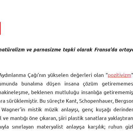
 natüralizm ve parnasizme tepki olarak Fransa’da ortay
ydınlanma Çağı’nın yükselen değerleri olan “
pozitivizm
“
oplumunda bunalıma düşen insana çözüm getirememes
, makineleşme, beklenen mutluluğu insanlığa getirememiş
ışlara sürüklemiştir. Bu süreçte Kant, Schopenhauer, Bergso
yle Wagner’in mistik müzik anlayışı, genç kuşağı derinde
ve mantığı öne çıkaran, şiiri plastik sanatlara yaklaştıran
la sınırlayan materyalist anlayışa karşılık; ruhun gizl