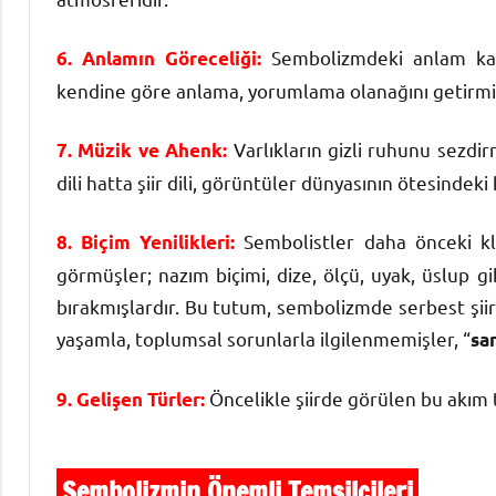
Sembolizmdeki anlam kapal
6. Anlamın Göreceliği:
kendine göre anlama, yorumlama olanağını getirmiş
Varlıkların gizli ruhunu sezdi
7. Müzik ve Ahenk:
dili hatta şiir dili, görüntüler dünyasının ötesindek
Sembolistler daha önceki kla
8. Biçim Yenilikleri:
görmüşler; nazım biçimi, dize, ölçü, uyak, üslup g
bırakmışlardır. Bu tutum, sembolizmde serbest şiiri
yaşamla, toplumsal sorunlarla ilgilenmemişler, “
sa
Öncelikle şiirde görülen bu akım t
9. Gelişen Türler:
Sembolizmin Önemli Temsilcileri