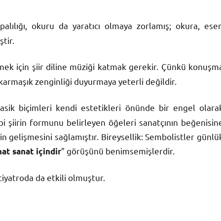
ılığı, okuru da yaratıcı olmaya zorlamış; okura, eser
tir.
rmek için şiir diline müziği katmak gerekir. Çünkü konuşm
i karmaşık zenginliği duyurmaya yeterli değildir.
sik biçimleri kendi estetikleri önünde bir engel olara
ibi şiirin formunu belirleyen öğeleri sanatçının beğenisin
n gelişmesini sağlamıştır. Bireysellik: Sembolistler günlü
” görüşünü benimsemişlerdir.
nat sanat içindir
iyatroda da etkili olmuştur.