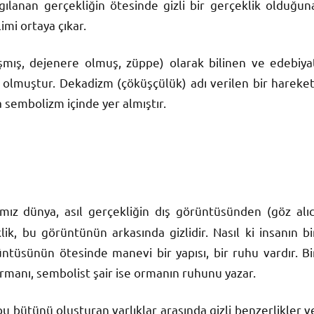
gılanan gerçekliğin ötesinde gizli bir gerçeklik olduğun
imi ortaya çıkar.
ış, dejenere olmuş, züppe) olarak bilinen ve edebiya
i olmuştur. Dekadizm (çöküşçülük) adı verilen bir hareket
 sembolizm içinde yer almıştır.
ımız dünya, asıl gerçekliğin dış görüntüsünden (göz alıc
lik, bu görüntünün arkasında gizlidir. Nasıl ki insanın bi
tüsünün ötesinde manevi bir yapısı, bir ruhu vardır. Bi
manı, sembolist şair ise ormanın ruhunu yazar.
 bütünü oluşturan varlıklar arasında gizli benzerlikler v