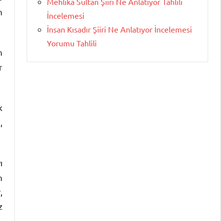
Mehlika Sultan Şiiri Ne Anlatıyor Tahlili
n
İncelemesi
İnsan Kısadır Şiiri Ne Anlatıyor İncelemesi
Yorumu Tahlili
n
r
k
,
ı
n
,
z