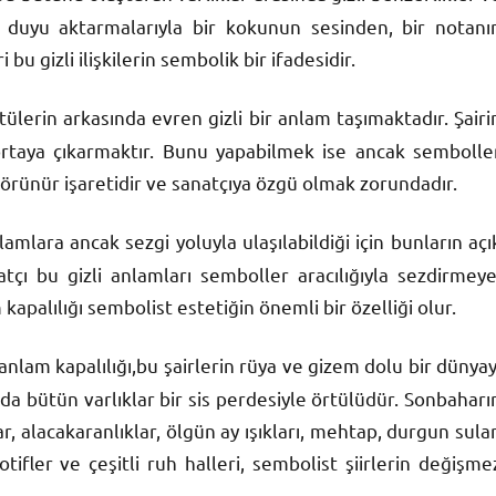
ım duyu aktarmalarıyla bir kokunun sesinden, bir notanı
 gizli ilişkilerin sembolik bir ifadesidir.
ülerin arkasında evren gizli bir anlam taşımaktadır. Şairi
 ortaya çıkarmaktır. Bunu yapabilmek ise ancak sembolle
 görünür işaretidir ve sanatçıya özgü olmak zorundadır.
amlara ancak sezgi yoluyla ulaşılabildiği için bunların açı
çı bu gizli anlamları semboller aracılığıyla sezdirmeye
kapalılığı sembolist estetiğin önemli bir özelliği olur.
nlam kapalılığı,bu şairlerin rüya ve gizem dolu bir dünyay
da bütün varlıklar bir sis perdesiyle örtülüdür. Sonbaharı
r, alacakaranlıklar, ölgün ay ışıkları, mehtap, durgun sular
ifler ve çeşitli ruh halleri, sembolist şiirlerin değişme