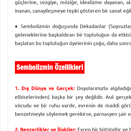
güçlerine, sezgiye, müziğe, idealizme dayanan, al
inanan, sanayileşmeye tepki gösteren bir sanat eğil
♦ Sembolizmin doğuşunda Dekadanlar (Soysuzlaşm
geleneklerine başkaldıran bir topluluğun da etkis
başlatan bu topluluğun üyelerinin çoğu, daha sonra
Sembolizmin Özellikleri
Duyularımızla algıladığ
1. Dış Dünya ve Gerçek:
elbiselerinden) başka bir şey değildir. Asıl gerçek
vücudu ve bir ruhu vardır, evrenin de maddi görün
benzetmeyle söylemek gerekirse, parnasyen şair or
Evren bir bütündür ve bu
2. Benzerlikler ve İlişkiler: