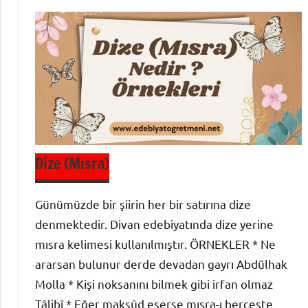
Bilgisi
Dize (Mısra)
Günümüzde bir şiirin her bir satırına dize
denmektedir. Divan edebiyatında dize yerine
mısra kelimesi kullanılmıştır. ÖRNEKLER * Ne
ararsan bulunur derde devadan gayrı Abdülhak
Molla * Kişi noksanını bilmek gibi irfan olmaz
Tâlibî * Eğer maksûd eserse mısra-ı berceste