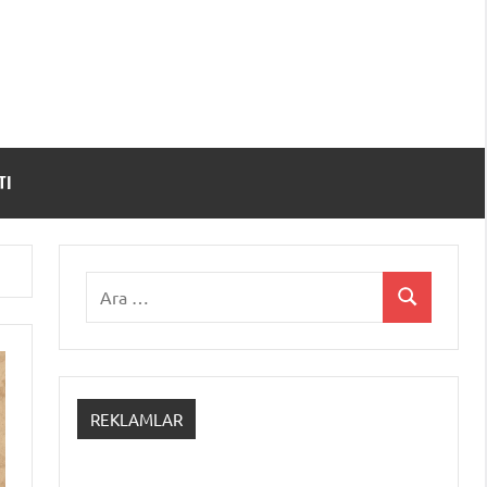
TI
Ara:
Ara
REKLAMLAR