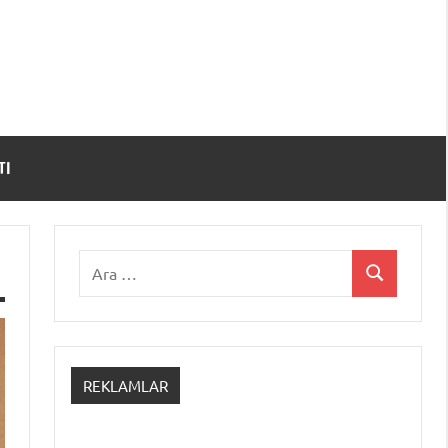
TI
Ara:
Ara
REKLAMLAR