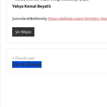
Yahya Kemal Beyatlı
Şununla etiketlenmiş:
Divan edebiyatı nazım birimleri
,
Nazı
Şiir Bilgisi
Yazı
Önceki yazı
Şiir ve Zihniyet
gezinmesi