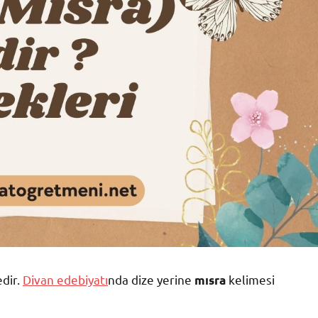
dir.
Divan edebiyatı
nda dize yerine
kelimesi
mısra