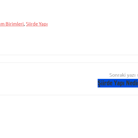
m Birimleri
,
Şiirde Yapı
Sonraki yazı
Şiirde Yapı Nedi