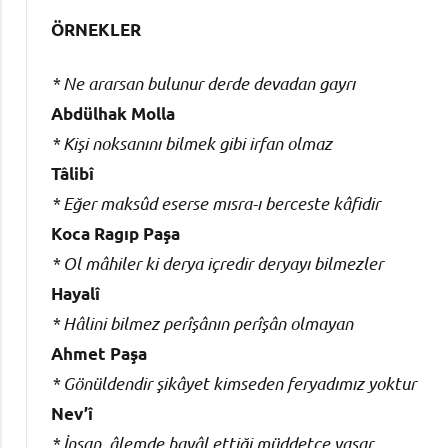
ÖRNEKLER
* Ne ararsan bulunur derde devadan gayrı
Abdülhak Molla
* Kişi noksanını bilmek gibi irfan olmaz
Tâlibî
* Eğer maksûd eserse mısra-ı berceste kâfidir
Koca Ragıp Paşa
* Ol mâhiler ki derya içredir deryayı bilmezler
Hayalî
* Hâlini bilmez perîşânın perîşân olmayan
Ahmet Paşa
* Gönüldendir şikâyet kimseden feryadımız yoktur
Nev’î
* İnsan, âlemde hayâl ettiği müddetçe yaşar