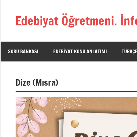
İçeriğe
geç
Edebiyat Öğretmeni. İnf
Türkçe,
Türk
Dili
ve
SORU BANKASI
EDEBIYAT KONU ANLATIMI
TÜRKÇE
Edebiyatı
Öğretmenlerinin
Kaynak
Dize (Mısra)
Sitesi