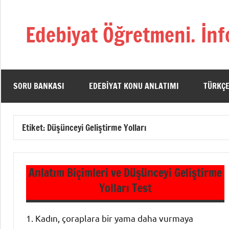
İçeriğe
geç
Edebiyat Öğretmeni. İnf
Türkçe,
Türk
Dili
ve
SORU BANKASI
EDEBIYAT KONU ANLATIMI
TÜRKÇE
Edebiyatı
Öğretmenlerinin
Kaynak
Etiket:
Düşünceyi Geliştirme Yolları
Sitesi
Anlatım Biçimleri ve Düşünceyi Geliştirme
Yolları Test
1. Kadın, çoraplara bir yama daha vurmaya