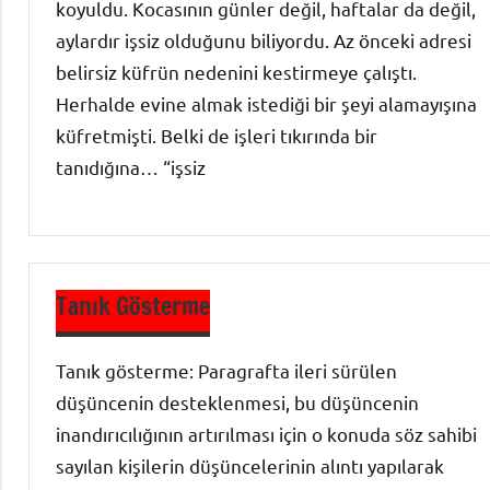
koyuldu. Kocasının günler değil, haftalar da değil,
aylardır işsiz olduğunu biliyordu. Az önceki adresi
belirsiz küfrün nedenini kestirmeye çalıştı.
Herhalde evine almak istediği bir şeyi alamayışına
küfretmişti. Belki de işleri tıkırında bir
tanıdığına… “işsiz
Dil ve
Anlatım
Tanık Gösterme
Soru
Bankası
Tanık gösterme: Paragrafta ileri sürülen
Paragraf
düşüncenin desteklenmesi, bu düşüncenin
inandırıcılığının artırılması için o konuda söz sahibi
sayılan kişilerin düşüncelerinin alıntı yapılarak