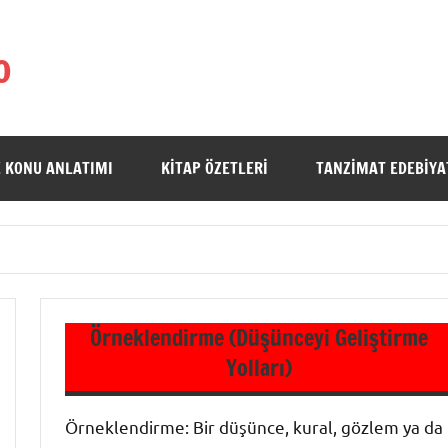
o
 KONU ANLATIMI
KITAP ÖZETLERI
TANZIMAT EDEBIYA
Örneklendirme (Düşünceyi Geliştirme
Yolları)
Örneklendirme: Bir düşünce, kural, gözlem ya da