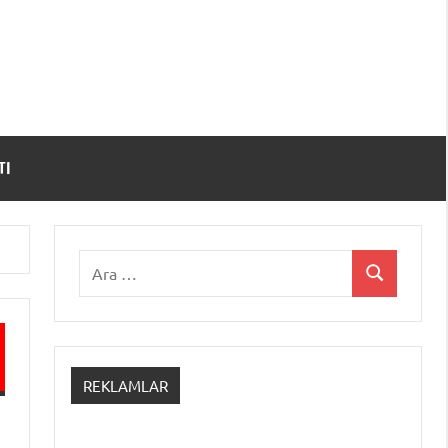
TI
Ara:
Ara
REKLAMLAR