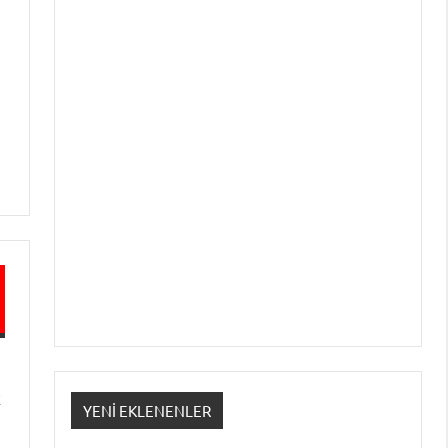
k
YENI EKLENENLER
ı