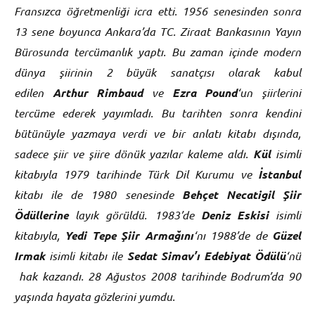
Fransızca öğretmenliği icra etti. 1956 senesinden sonra
13 sene boyunca Ankara’da TC. Ziraat Bankasının Yayın
Bürosunda tercümanlık yaptı. Bu zaman içinde modern
dünya şiirinin 2 büyük sanatçısı olarak kabul
edilen
Arthur Rimbaud
ve
Ezra Pound
‘un şiirlerini
tercüme ederek yayımladı. Bu tarihten sonra kendini
bütünüyle yazmaya verdi ve bir anlatı kitabı dışında,
sadece şiir ve şiire dönük yazılar kaleme aldı.
Kül
isimli
kitabıyla 1979 tarihinde Türk Dil Kurumu ve
İstanbul
kitabı ile de 1980 senesinde
Behçet Necatigil Şiir
Ödüllerine
layık görüldü. 1983’de
Deniz Eskisi
isimli
kitabıyla,
Yedi Tepe Şiir Armağını
‘nı 1988’de de
Güzel
Irmak
isimli kitabı ile
Sedat Simav’ı Edebiyat Ödülü
‘nü
hak kazandı. 28 Ağustos 2008 tarihinde Bodrum’da 90
yaşında hayata gözlerini yumdu.