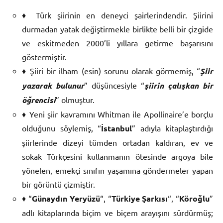
♦ Türk şiirinin en deneyci şairlerindendir. Şiirini
durmadan yatak değiştirmekle birlikte belli bir çizgide
ve eskitmeden 2000’li yıllara getirme başarısını
göstermiştir.
♦ Şiiri bir ilham (esin) sorunu olarak görmemiş, “
Şiir
yazarak bulunur
” düşüncesiyle “
şiirin çalışkan bir
öğrencisi
” olmuştur.
♦ Yeni şiir kavramını Whitman ile Apollinaire’e borçlu
olduğunu söylemiş, “
İstanbul
” adıyla kitaplaştırdığı
şiirlerinde dizeyi tümden ortadan kaldıran, ev ve
sokak Türkçesini kullanmanın ötesinde argoya bile
yönelen, emekçi sınıfın yaşamına göndermeler yapan
bir görüntü çizmiştir.
♦ “
Günaydın Yeryüzü
“, “
Türkiye Şarkısı
“, “
Köroğlu
”
adlı kitaplarında biçim ve biçem arayışını sürdürmüş;