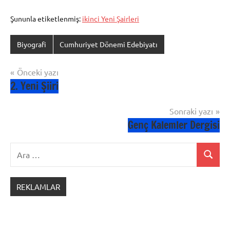
Şununla etiketlenmiş:
ikinci Yeni Şairleri
Biyografi
Cumhuriyet Dönemi Edebiyatı
Yazı
Önceki yazı
2. Yeni Şiiri
gezinmesi
Sonraki yazı
Genç Kalemler Dergisi
Ara:
Ara
REKLAMLAR