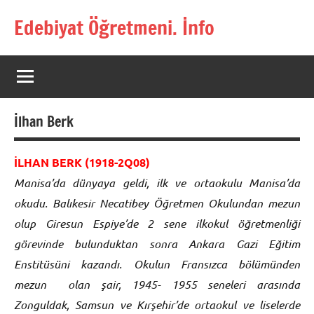
İçeriğe
Edebiyat Öğretmeni. İnfo
geç
Türkçe,
Türk
Dili
ve
Edebiyatı
İlhan Berk
Öğretmenlerinin
Kaynak
Sitesi
İLHAN BERK (1918-2Q08)
Manisa’da dünyaya geldi, ilk ve ortaokulu Manisa’da
okudu. Balıkesir Necatibey Öğretmen Okulundan mezun
olup Giresun Espiye’de 2 sene ilkokul öğretmenliği
görevinde bulunduktan sonra Ankara Gazi Eğitim
Enstitüsüni kazandı. Okulun Fransızca bölümünden
mezun olan şair, 1945- 1955 seneleri arasında
Zonguldak, Samsun ve Kırşehir’de ortaokul ve liselerde