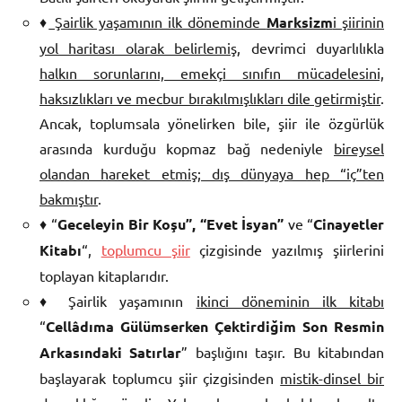
♦
Şairlik yaşamının ilk döneminde
Marksizm
i şiirinin
yol haritası olarak belirlemiş
, devrimci duyarlılıkla
halkın sorunlarını, emekçi sınıfın mücadelesini,
haksızlıkları ve mecbur bırakılmışlıkları dile getirmiştir
.
Ancak, toplumsala yönelirken bile, şiir ile özgürlük
arasında kurduğu kopmaz bağ nedeniyle
bireysel
olandan hareket etmiş; dış dünyaya hep “iç”ten
bakmıştır
.
♦ “
Geceleyin Bir Koşu”, “Evet İsyan”
ve “
Cinayetler
Kitabı
“,
toplumcu şiir
çizgisinde yazılmış şiirlerini
toplayan kitaplarıdır.
♦ Şairlik yaşamının
ikinci döneminin ilk kitabı
“
Cellâdıma Gülümserken Çektirdiğim Son Resmin
Arkasındaki Satırlar
” başlığını taşır. Bu kitabından
başlayarak toplumcu şiir çizgisinden
mistik-dinsel bir