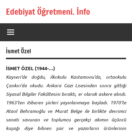
İçeriğe
Edebiyat Öğretmeni. İnfo
geç
Türkçe,
Türk
Dili
ve
Edebiyatı
İsmet Özel
Öğretmenlerinin
Kaynak
Sitesi
İSMET ÖZEL (1944-…)
Kayseri’de doğdu, ilkokulu Kastamonu’da, ortaokulu
Çankırı’da okudu. Ankara Gazi Lisesinden sonra gittiği
Siyasal Bilgiler Fakültesini bıraktı, er olarak askere alındı.
1963’ten itibaren şiirleri yayınlanmaya başladı. 1970’te
Ataol Behramoğlu ve Murat Belge ile birlikte devrimci
sanatı savunan ve toplumcu gerçekçi akımın üçüncü
kuşağı diye bilinen şair ve yazarların ürünlerinin