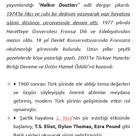
yayımlandığı “
Halkın Dostları
” adlı dergiyi çıkardı.
1974’te fikri ve ruhi bir değişim yaşayarak yazı hayatına
islami düşünce çerçevesinde devam etti.
1977 yılında
Hacettepe Üniversitesi Fransız Dili ve Edebiyatından
mezun oldu. 18 yıl Devlet Konservatuvarında Fransızca
okutmanlığı görevinde bulundu. Uzun yıllar çeşitli
gazetelerde köşe yazarlığı yaptı. 2005’te Türkiye Yazarlar
Birliği Deneme ve Üstün Hizmet Ödülü’nü kazandı.
♦ 1960 sonrası Türk şiirinde ele aldığı tema değerleri
ve özgün söyleyişiyle önemli atılımlar meydana
getirmiş, modern Türk şiirinin gelişiminde etkin rol
oynamıştır.
♦ Şairlik hayatına
2. Yeni
‘nin şiir estetiği etkisinde
başlamış;
T.S. Eliot, Dylon Thomas, Ezra Pound
gibi
Batılı şairleri okuyarak şiirini geliştirmiştir.