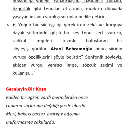
duyarlılığa yönelir
.
Yabancılaşma, başkaldırı, bunaltı,
özgürlük
gibi temalar etrafında, modern dünyada
yaşayan insanın varoluş sorunlarını dile getirir.
♦ Yoğun bir şiir işçiliği gerektiren zekâ ve kurguya
dayalı şiirlerinde güçlü bir ses tonu; sert, vurucu,
radikal imgeleri lirizmle buluşturan bir
söyleyiş görülür.
Ataol Behramoğlu
onun şiirinin
vurucu özelliklerini şöyle belirtir:” Senfonik söyleyiş,
atılgan vurgu, yaratıcı imge, sözcük seçimi ve
kullanışı…”
Geceleyin Bir Koşu
Külden bir ağzım vardı mermilerden önce
çanların saçlarıma değdiği yerde ulurdu
Mori, bakırcı çarşısı, incitepe ağzımın
üniformasına sokulurdu.