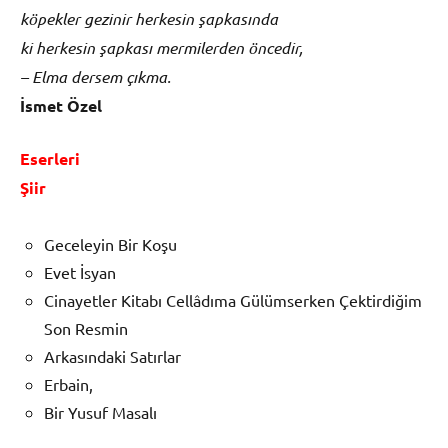
köpekler gezinir herkesin şapkasında
ki herkesin şapkası mermilerden öncedir,
– Elma dersem çıkma.
İsmet Özel
Eserleri
Şiir
Geceleyin Bir Koşu
Evet İsyan
Cinayetler Kitabı Cellâdıma Gülümserken Çektirdiğim
Son Resmin
Arkasındaki Satırlar
Erbain,
Bir Yusuf Masalı