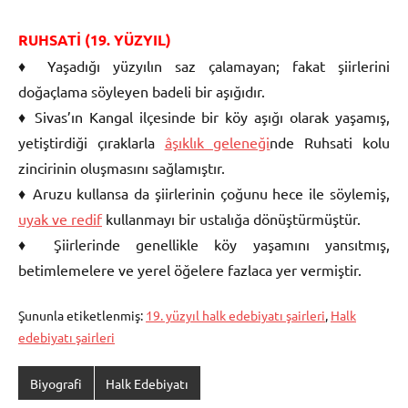
RUHSATİ (19. YÜZYIL)
♦ Yaşadığı yüzyılın saz çalamayan; fakat şiirlerini
doğaçlama söyleyen badeli bir aşığıdır.
♦ Sivas’ın Kangal ilçesinde bir köy aşığı olarak yaşamış,
yetiştirdiği çıraklarla
âşıklık geleneği
nde Ruhsati kolu
zincirinin oluşmasını sağlamıştır.
♦ Aruzu kullansa da şiirlerinin çoğunu hece ile söylemiş,
uyak ve redif
kullanmayı bir ustalığa dönüştürmüştür.
♦ Şiirlerinde genellikle köy yaşamını yansıtmış,
betimlemelere ve yerel öğelere fazlaca yer vermiştir.
Şununla etiketlenmiş:
19. yüzyıl halk edebiyatı şairleri
,
Halk
edebiyatı şairleri
Biyografi
Halk Edebiyatı