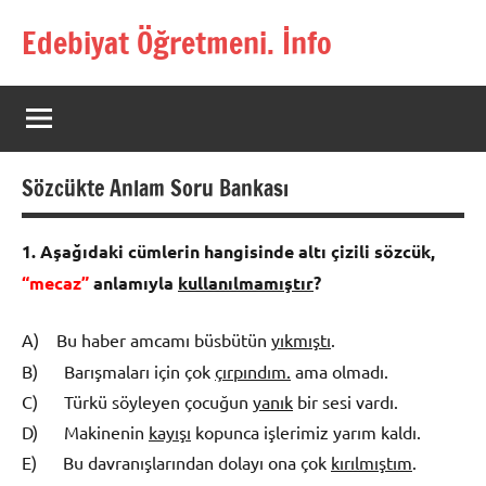
İçeriğe
Edebiyat Öğretmeni. İnfo
geç
Türkçe,
Türk
Dili
ve
Edebiyatı
Sözcükte Anlam Soru Bankası
Öğretmenlerinin
Kaynak
Sitesi
1. A
ş
a
ğı
daki c
ü
mlerin hangisinde alt
ı
ç
izili s
ö
z­c
ü
k,
“mecaz”
anlam
ı
yla
kullan
ı
lmam
ış
t
ı
r
?
A)
Bu haber amcamı büsbütün
y
ı
km
ış
t
ı
.
B) Barışmaları için çok
çı
rp
ı
nd
ı
m.
ama olmadı.
C) Türkü söyleyen çocuğun
yan
ı
k
bir sesi vardı.
D) Makinenin
kay
ışı
kopunca işlerimiz yarım kaldı.
E) Bu davranışlarından dolayı ona çok
k
ı
r
ı
lm
ış
t
ı
m
.