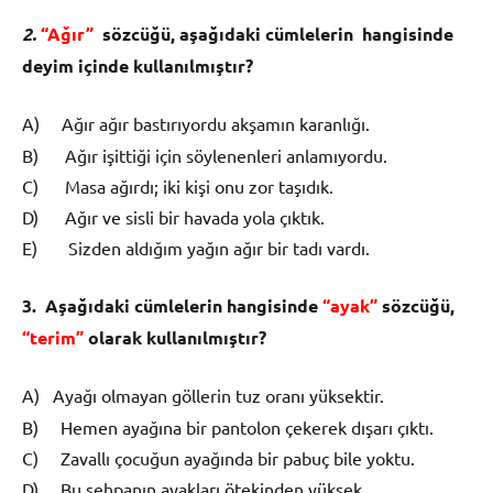
2.
“Ağır”
s
ö
zc
üğü
, a
ş
a
ğı
daki c
ü
mlelerin hangi­sinde
deyim i
ç
inde kullan
ı
lm
ış
t
ı
r?
A)
Ağır ağır bastırıyordu akşamın karanlığı.
B) Ağır işittiği için söylenenleri anlamıyordu.
C) Masa ağırdı; iki kişi onu zor taşıdık.
D) Ağır ve sisli bir havada yola çıktık.
E) Sizden aldığım yağın ağır bir tadı vardı.
3. A
ş
a
ğı
daki c
ü
mlelerin hangisinde
“ayak”
s
ö
z­c
üğü
,
“terim”
olarak kullan
ı
lm
ış
t
ı
r?
A)
Ayağı olmayan göllerin tuz oranı yüksektir.
B) Hemen ayağına bir pantolon çekerek dışarı çıktı.
C) Zavallı çocuğun ayağında bir pabuç bile yoktu.
D) Bu sehpanın ayakları ötekinden yüksek.