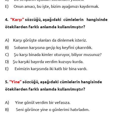
E) Onun amacı, bu işte, bizim ayağımızı kaydırmak.
4.
“Karşı”
s
ö
zc
üğü
, a
ş
a
ğı
daki c
ü
mlelerin hangi­sinde
ö
tekilerden farkl
ı
anlamda kullan
ı
lm
ış
t
ı
r?
A)
Karşı görüşte olanları da dinlemek isteriz.
B) Sobanın karşısına geçip kış keyfini çıkarırdık.
C) Şu karşı binada kimler oturuyor, biliyor musu­nuz?
D) Şu karşıki bayırda verdim kuzuyu kurda.
E) Evimizin karşısında iki katlı bir bina vardı.
5.
“Yine”
s
ö
zc
üğü
, a
ş
a
ğı
daki c
ü
mlelerin hangisin­de
ö
tekilerden farkl
ı
anlamda kullan
ı
lm
ış
t
ı
r?
A) Yine gönül verdim bir vefasıza.
B) Seni görünce yine o günlerimi hatırladım.