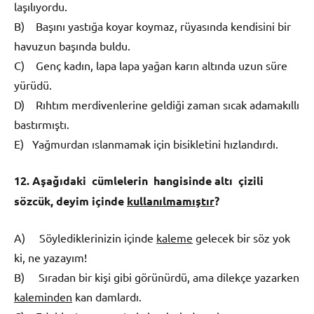
laşılıyordu.
B) Başını yastığa koyar koymaz, rüyasında ken­disini bir
havuzun başında buldu.
C) Genç kadın, lapa lapa yağan karın altında uzun süre
yürüdü.
D) Rıhtım merdivenlerine geldiği zaman sıcak adamakıllı
bastırmıştı.
E) Yağmurdan ıslanmamak için bisikletini hızlan­dırdı.
12. A
ş
a
ğı
daki c
ü
mlelerin hangisinde alt
ı
ç
izili
s
ö
zc
ü
k, deyim i
ç
inde
kullan
ı
lmam
ış
t
ı
r
?
A) Söylediklerinizin içinde
kaleme
gelecek bir söz yok
ki, ne yazayım!
B) Sıradan bir kişi gibi görünürdü, ama dilekçe yazarken
kaleminden
kan damlardı.