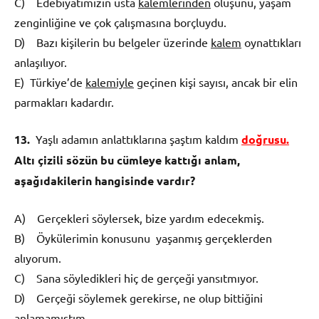
C) Edebiyatımızın usta
kalemlerinden
oluşunu, yaşam
zenginliğine ve çok çalışmasına borç­luydu.
D) Bazı kişilerin bu belgeler üzerinde
kalem
oy­nattıkları
anlaşılıyor.
E) Türkiye’de
kalemiyle
geçinen kişi sayısı, an­cak bir elin
parmakları kadardır.
13.
Yaşlı adamın anlattıklarına şaştım kaldım
do
ğ­
rusu.
Alt
ı
ç
izili s
ö
z
ü
n bu c
ü
mleye katt
ığı
anlam,
a
ş
a
ğı
dakilerin hangisinde vard
ı
r?
A) Gerçekleri söylersek, bize yardım edecekmiş.
B) Öykülerimin konusunu yaşanmış gerçekler­den
alıyorum.
C) Sana söyledikleri hiç de gerçeği yansıtmıyor.
D) Gerçeği söylemek gerekirse, ne olup bittiğini
anlamamıştım.