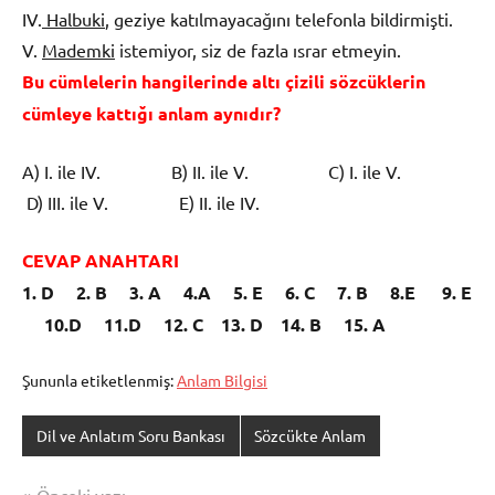
IV.
Halbuki
, geziye katılmayacağını telefonla bil­dirmişti.
V.
Mademki
istemiyor, siz de fazla ısrar etmeyin.
Bu c
ü
mlelerin hangilerinde alt
ı
ç
izili s
ö
zc
ü
k­lerin
c
ü
mleye katt
ığı
anlam ayn
ı
d
ı
r?
A) I. ile IV. B) II. ile V. C) I. ile V.
D) III. ile V. E) II. ile IV.
CEVAP ANAHTAR
I
1. D 2. B 3. A 4.A 5. E 6. C 7. B 8.E 9. E
10.D 11.D 12. C 13. D 14. B 15. A
Şununla etiketlenmiş:
Anlam Bilgisi
Dil ve Anlatım Soru Bankası
Sözcükte Anlam
Önceki yazı