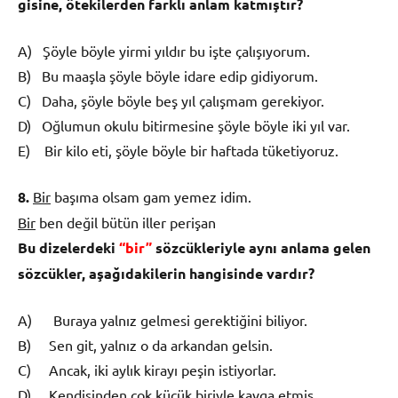
gisine,
ö
tekilerden farkl
ı
anlam katm
ış
t
ı
r?
A) Şöyle böyle yirmi yıldır bu işte çalışıyorum.
B) Bu maaşla şöyle böyle idare edip gidiyorum.
C) Daha, şöyle böyle beş yıl çalışmam gerekiyor.
D) Oğlumun okulu bitirmesine şöyle böyle iki yıl var.
E) Bir kilo eti, şöyle böyle bir haftada tüketiyoruz.
8.
Bir
başıma olsam gam yemez idim.
Bir
ben değil bütün iller perişan
Bu dizelerdeki
“bir”
s
ö
zc
ü
kleriyle ayn
ı
anlama gelen
s
ö
zc
ü
kler, a
ş
a
ğı
dakilerin hangisinde vard
ı
r?
A) Buraya yalnız gelmesi gerektiğini biliyor.
B) Sen git, yalnız o da arkandan gelsin.
C) Ancak, iki aylık kirayı peşin istiyorlar.
D) Kendisinden çok küçük biriyle kavga etmiş.