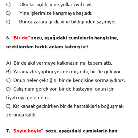
C) Okullar açıldı, yine yollar cıvıl cıvıl.
D) Yine işlerimize karışmaya başladı.
E) Bunca zarara girdi, yine bildiğinden şaşmıyor.
6.
“Bir de”
sözü, aşağıdaki cümlelerin hangisine,
ötekilerden farklı anlam katmıştır?
A) Bir de akıl vermeye kalkmasın mı, tepem attı.
B) Yaramazlık yaptığı yetmezmiş gibi, bir de gülüyor.
C) Onun neler çektiğini bir de kendisine sormalıydınız.
D) Çalışmam gerekiyor, bir de hastayım; onun için
tiyatroya gelemem.
E) Kıt kanaat geçinirken bir de hastalıklarla boğuşmak
zorunda kaldı.
7.
“Şöyle böyle”
s
ö
z
ü
, a
ş
a
ğı
daki c
ü
mlelerin han­