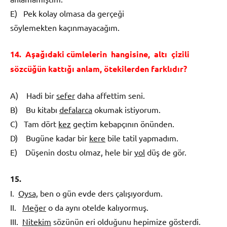
E) Pek kolay olmasa da gerçeği
söylemekten kaçınmayacağım.
14. A
ş
a
ğı
daki c
ü
mlelerin hangisine, alt
ı
ç
izili
s
ö
zc
üğü
n katt
ığı
anlam,
ö
tekilerden farkl
ı
d
ı
r?
A) Hadi bir
sefer
daha affettim seni.
B) Bu kitabı
defalarca
okumak istiyorum.
C) Tam dört
kez
geçtim kebapçının önünden.
D) Bugüne kadar bir
kere
bile tatil yapmadım.
E) Düşenin dostu olmaz, hele bir
yol
düş de gör.
15.
I.
Oysa,
ben o gün evde ders çalışıyordum.
II.
Meğer
o da aynı otelde kalıyormuş.
III.
Nitekim
sözünün eri olduğunu hepimize gös­terdi.