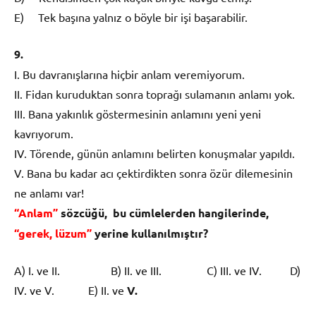
E) Tek başına yalnız o böyle bir işi başarabilir.
9.
I. Bu davranışlarına hiçbir anlam veremiyorum.
II. Fidan kuruduktan sonra toprağı sulamanın an­lamı yok.
III. Bana yakınlık göstermesinin anlamını yeni ye­ni
kavrıyorum.
IV. Törende, günün anlamını belirten konuşmalar yapıldı.
V. Bana bu kadar acı çektirdikten sonra özür dile­mesinin
ne anlamı var!
“Anlam”
s
ö
zc
üğü
, bu c
ü
mlelerden hangilerin­de,
“gerek, lüzum”
yerine kullan
ı
lm
ış
t
ı
r?
A) I. ve II. B) II. ve III. C) III. ve IV. D)
IV. ve V. E) II. ve
V.