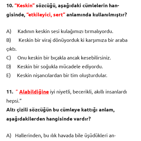
10.
“Keskin”
s
ö
zc
üğü
, a
ş
a
ğı
daki c
ü
mlelerin han­
gisinde,
“etkileyici, sert”
anlam
ı
nda kullan
ı
l­m
ış
t
ı
r?
A) Kadının keskin sesi kulağımızı tırmalıyordu.
B) Keskin bir viraj dönüyorduk ki karşımıza bir araba
çıktı.
C) Onu keskin bir bıçakla ancak kesebilirsiniz.
D) Keskin bir soğukla mücadele ediyordu.
E) Keskin nişancılardan bir tim oluşturdular.
11.
”
Alabildiğ
ine
iyi niyetli, becerikli, akıllı insanlardı
hepsi.”
Alt
ı
ç
izili s
ö
zc
üğü
n bu c
ü
mleye katt
ığı
anlam,
a
ş
a
ğı
dakilerden hangisinde vard
ı
r?
A) Hallerinden, bu ılık havada bile üşüdükleri an­