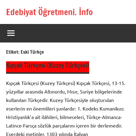
İçeriğe
Edebiyat Öğretmeni. İnfo
geç
Türkçe,
Türk
Dili
ve
Edebiyatı
Etiket:
Eski Türkçe
Öğretmenlerinin
Kaynak
Kıpçak Türkçesi (Kuzey Türkçesi)
Sitesi
Kıpçak Türkçesi (Kuzey Türkçesi) Kıpçak Türkçesi, 13-15.
yüzyıllar arasında Altınordu, Mısır, Suriye bölgelerinde
kullanılan Türkçedir. Kuzey Türkçesiyle oluşturulan
eserlerin en önemlileri şunlardır: 1. Kodeks Kumanikus:
Hristiyanlık’a ait ilâhileri, bilmeceleri, Türkçe-Almanca-
Latince-Farsça sözlük parçalarını içeren bir derlemedir.
Eserdeki metinler, 1303 yılında İtalyan