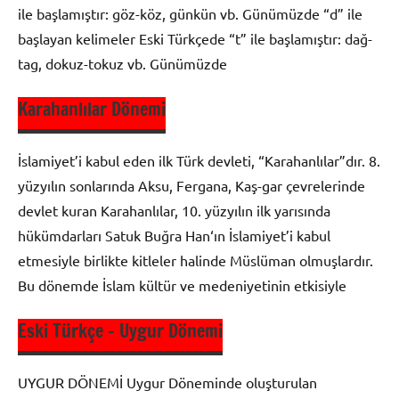
ile başlamıştır: göz-köz, gün­kün vb. Günümüzde “d” ile
başlayan kelimeler Eski Türkçede “t” ile başlamıştır: dağ-
tag, dokuz-tokuz vb. Günümüzde
Karahanlılar Dönemi
9. Sınıf
Dil ve
İslamiyet’i kabul eden ilk Türk devleti, “Karahanlılar”dır. 8.
Anlatım
yüzyılın sonlarında Aksu, Fergana, Kaş-gar çevrelerinde
devlet kuran Karahanlılar, 10. yüzyılın ilk yarısında
hükümdarları Satuk Buğra Han‘ın İslamiyet’i kabul
etmesiyle birlikte kitleler halinde Müslüman olmuşlardır.
Bu dönemde İslam kültür ve medeniyetinin etkisiyle
Eski Türkçe – Uygur Dönemi
9. Sınıf
Dil ve
UYGUR DÖNEMİ Uygur Döneminde oluşturulan
Anlatım