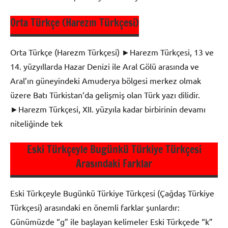
Orta Türkçe (Harezm Türkçesi)
9. Sınıf
Dil ve
Orta Türkçe (Harezm Türkçesi) ►Harezm Türkçesi, 13 ve
Anlatım
14. yüzyıllarda Hazar Denizi ile Aral Gölü arasında ve
Aral’ın güneyindeki Amuderya bölgesi merkez olmak
üzere Batı Türkistan‘da gelişmiş olan Türk yazı dilidir.
►Harezm Türkçesi, XII. yüzyıla kadar birbirinin devamı
niteliğinde tek
Eski Türkçeyle Bugünkü Türkiye Türkçesi
Arasındaki Farklar
9. Sınıf
Dil ve
Anlatım
Eski Türkçeyle Bugünkü Türkiye Türkçesi (Çağdaş Türkiye
Türkçesi) arasındaki en önem­li farklar şunlardır:
Günümüzde “g” ile başlayan kelimeler Eski Türkçede “k”