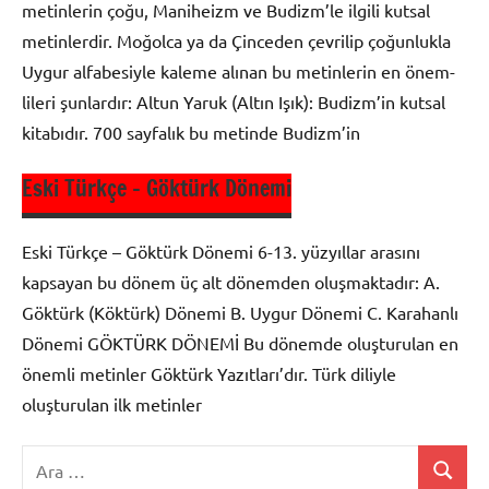
metinlerin çoğu, Maniheizm ve Budizm’le ilgili kutsal
metinlerdir. Moğolca ya da Çinceden çevrilip çoğunlukla
Uy­gur alfabesiyle kaleme alınan bu metinlerin en önem­
lileri şunlardır: Altun Yaruk (Altın Işık): Budizm’in kutsal
kita­bıdır. 700 sayfalık bu metinde Budizm’in
Eski Türkçe – Göktürk Dönemi
9. Sınıf
Dil ve
Eski Türkçe – Göktürk Dönemi 6-13. yüzyıllar arasını
Anlatım
kapsayan bu dönem üç alt dönemden oluşmaktadır: A.
Göktürk (Köktürk) Dönemi B. Uygur Dönemi C. Karahanlı
Dönemi GÖKTÜRK DÖNEMİ Bu dönemde oluşturulan en
önemli metinler Göktürk Yazıtları’dır. Türk diliyle
oluşturulan ilk metinler
Ara:
Ara
9. Sınıf