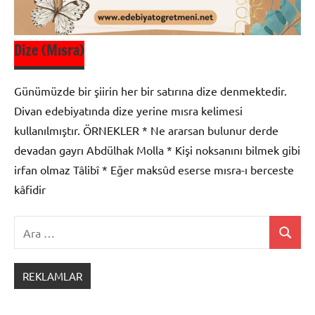
Dize (Mısra)
Günümüzde bir şiirin her bir satırına dize denmektedir.
Divan edebiyatında dize yerine mısra kelimesi
kullanılmıştır. ÖRNEKLER * Ne ararsan bulunur derde
devadan gayrı Abdülhak Molla * Kişi noksanını bilmek gibi
irfan olmaz Tâlibî * Eğer maksûd eserse mısra-ı berceste
kâfidir
Ara:
Ara
Şiir
Bilgisi
REKLAMLAR