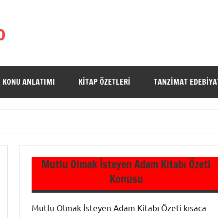
o
 KONU ANLATIMI
KITAP ÖZETLERI
TANZIMAT EDEBIYA
Mutlu Olmak İsteyen Adam Kitabı Özeti
Konusu
Mutlu Olmak İsteyen Adam Kitabı Özeti kısaca