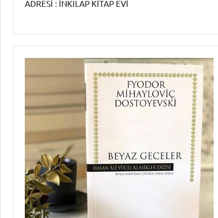
ADRESİ : İNKILAP KİTAP EVİ
Roman
Özetleri