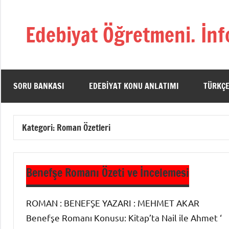
İçeriğe
geç
Edebiyat Öğretmeni. İnf
Türkçe,
Türk
Dili
ve
SORU BANKASI
EDEBIYAT KONU ANLATIMI
TÜRKÇE
Edebiyatı
Öğretmenlerinin
Kaynak
Kategori:
Roman Özetleri
Sitesi
Benefşe Romanı Özeti ve İncelemesi
ROMAN : BENEFŞE YAZARI : MEHMET AKAR
Benefşe Romanı Konusu: Kitap’ta Nail ile Ahmet ‘