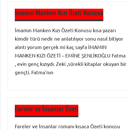
Edebiyatı
İmamın Manken Kızı Özeti Konusu
Roman
Özetleri
İmamın Manken Kızı Özeti Konusu kısa yazarı
kimdir türü nedir ne anlatılıyor sonu nasıl bitiyor
alıntı yorum gerçek mi kaç sayfa İMAMIN
MANKEN KIZI ÖZETİ – EMİNE ŞENLİKOĞLU Fatma
, evin genç kızıydı. Zeki ,sürekli kitaplar okuyan bir
gençti. Fatma’nın
Roman
Özetleri
Fareler ve İnsanlar Özeti
Fareler ve İnsanlar romanı kısaca Özeti konusu