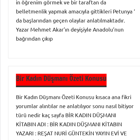
in öğrenim görmek ve bir taraftan da
belletmenlik yapmak amacıyla gittikleri Petunya ‘
da başlarından geçen olaylar anlatılmaktadır.
Yazar Mehmet Akar’ın deyişiyle Anadolu’nun
bağrından çıkıp
Roman
Özetleri
Bir Kadın Düşmanı Özeti Konusu
Bir Kadın Düşmanı Özeti Konusu kısaca ana fikri
yorumlar alıntılar ne anlatılıyor sonu nasıl bitiyor
türü nedir kaç sayfa BİR KADIN DÜŞMANI
KİTABIN ADI : BİR KADIN DÜŞMANI KİTABIN
YAZARI : REŞAT NURİ GÜNTEKİN YAYIN EVİ VE