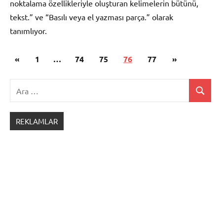
noktalama özellikleriyle oluşturan kelimelerin bütünü,
tekst.” ve “Basılı veya el yazması parça.” olarak
tanımlıyor.
Yazı
Önceki
Sonraki
«
1
…
74
75
76
77
»
Metin
sayfalaması
yazılar
yazılar
Ara:
Ara
REKLAMLAR