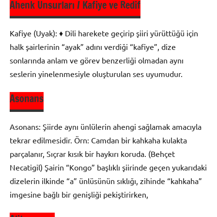
Ahenk Unsurları / Kafiye ve Redif
Şiir
Bilgisi
Kafiye (Uyak): ♦ Dili harekete geçirip şiiri yürüttüğü için
halk şairlerinin “ayak” adını verdiği “kafiye”, dize
sonlarında anlam ve görev benzerliği olmadan aynı
seslerin yinelenmesiyle oluşturulan ses uyumudur.
Asonans
Şiir
Bilgisi
Asonans: Şiirde aynı ünlülerin ahengi sağlamak amacıyla
tekrar edilmesidir. Örn: Camdan bir kahkaha kulakta
parçalanır, Sıçrar kısık bir haykırı koruda. (Behçet
Necatigil) Şairin “Kongo” başlıklı şiirinde geçen yukarıdaki
dizelerin ilkinde “a” ünlüsünün sıklığı, zihinde “kahkaha”
imgesine bağlı bir genişliği pekiştirirken,