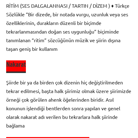
Bilgisi
RİTİM (SES DALGALANNASI / TARTIN / DİZEM ) ♦ Türkçe
Sözlükle “Bir dizede, bir notada vurgu, uzunluk veya ses
özelliklerinin, durakların düzenli bir biçimde
tekrarlanmasından doğan ses uygunluğu” biçiminde
tanımlanan “ritim” sözcüğünün müzik ve şiirin dışına
taşan geniş bir kullanım
Nakarat
Şiir
Bilgisi
Şiirde bir ya da birden çok dizenin hiç değiştirilmeden
tekrar edilmesi, başta halk şiirimiz olmak üzere şiirimizde
örneği çok görülen ahenk öğelerinden biridir. Asıl
konunun işlendiği bentlerden sonra yapılan ve genel
olarak nakarat adı verilen bu tekrarlara halk şiirinde
bağlama