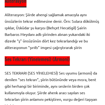
Aliterasyon
Şiir
Bilgisi
Aliterasyon: Şiirde ahengi sağlamak amacıyla aynı
ünsüzlerin tekrar edilmesine denir. Örn: Sulara dökülmüş
ışıklar, Üsküdar şu karşısı (Behçet Necatigil) Şairin
Barbaros Meydanı adlı şiirinden alınan yukarıdaki iki
dizede “ş” ünsüzünün dört kez tekrarlandığı ve bu
aliterasyonun “şırıltı” imgesi çağrıştırarak şiirin
Ses Tekrarı (Yinelemesi) (Armoni)
Şiir
Bilgisi
SES TEKRARI (SES YİNELEMESİ) Ses uyumu (armoni) da
denilen “ses tekrarı”, şiirin bütününde veya mısra, bent
gibi herhangi bir biriminde, aynı seslerin birden çok
kullanımıyla oluşur. Şiirde ahenk aracı sayılan ses
tekrarlan şiirin anlamını pekiştiren, vurgu değeri taşıyan