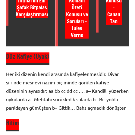
İntihal mi Elif
Romanı
Konusu
Şafak Bitpalas
Özeti
–
Karşılaştırması
Konusu ve
Canan
Soruları –
Tan
Jules
Verne
Düz Kafiye (Uyak)
Her iki dizenin kendi arasında kafiyelenmesidir. Divan
şiirinde mesnevi nazım biçiminde görülen kafiye
düzeninin aynısıdır: aa bb cc dd cc …. a– Kandilli yüzerken
uykularda a– Mehtabı sürükledik sularda b– Bir yoldu
parıldayan gümüşten b– Gittik… Bahs açmadık dönüşten
Ritim
Şiir