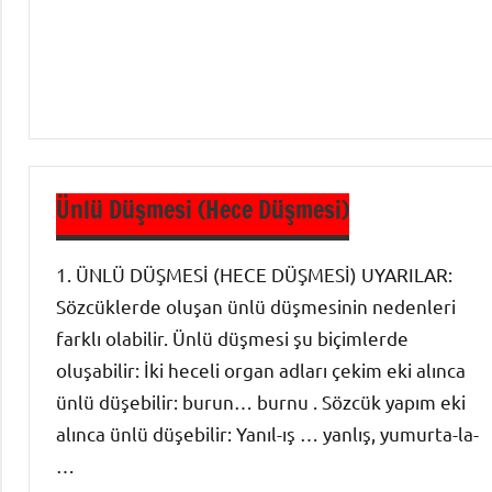
Ses Bilgisi
-
Türkçenin
Ses
Özellikleri
Ünlü Düşmesi (Hece Düşmesi)
1. ÜNLÜ DÜŞMESİ (HECE DÜŞMESİ) UYARILAR:
Sözcüklerde oluşan ünlü düşmesinin nedenleri
farklı olabilir. Ünlü düşmesi şu biçimlerde
oluşabilir: İki heceli organ adları çekim eki alınca
ünlü düşebilir: burun… burnu . Sözcük yapım eki
alınca ünlü düşebilir: Yanıl-ış … yanlış, yumurta-la-
…