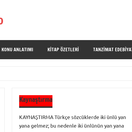
o
 KONU ANLATIMI
KITAP ÖZETLERI
TANZIMAT EDEBIYA
Kaynaştırma
KAYNAŞTIRMA Türkçe sözcüklerde iki ünlü yan
yana gelmez; bu nedenle iki ünlünün yan yana