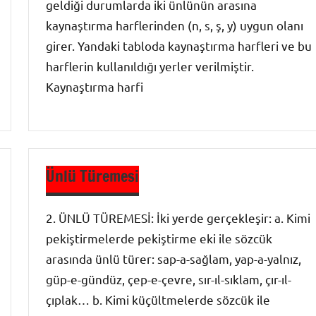
geldiği durumlarda iki ünlünün arasına
kaynaştırma harflerinden (n, s, ş, y) uygun olanı
girer. Yandaki tabloda kaynaştırma harfleri ve bu
harflerin kullanıldığı yerler verilmiştir.
Kaynaştırma harfi
Ses Bilgisi
-
Ünlü Türemesi
Türkçenin
Ses
2. ÜNLÜ TÜREMESİ: İki yerde gerçekleşir: a. Kimi
Özellikleri
pekiştirmelerde pekiştirme eki ile sözcük
arasında ünlü türer: sap-a-sağlam, yap-a-yalnız,
güp-e-gündüz, çep-e-çevre, sır-ıl-sıklam, çır-ıl-
çıplak… b. Kimi küçültmelerde sözcük ile