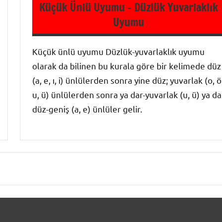
Küçük Ünlü Uyumu – Düzlük Yuvarlaklık
Ses Bilgisi
Uyumu
-
Türkçenin
Küçük ünlü uyumu Düzlük-yuvarlaklık uyumu
Ses
olarak da bilinen bu kurala göre bir kelimede düz
Özellikleri
(a, e, ı, i) ünlülerden sonra yine düz; yuvarlak (o, ö
u, ü) ünlülerden sonra ya dar-yuvarlak (u, ü) ya da
düz-geniş (a, e) ünlüler gelir.
9. Sınıf
Dil ve
Anlatım
Ses Bilgisi
-
Türkçenin