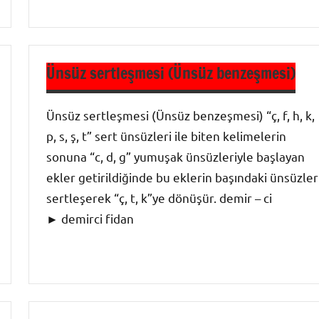
9. Sınıf
Dil ve
Ünsüz sertleşmesi (Ünsüz benzeşmesi)
Anlatım
Ses Bilgisi
Ünsüz sertleşmesi (Ünsüz benzeşmesi) “ç, f, h, k,
-
p, s, ş, t” sert ünsüzleri ile biten kelimelerin
Türkçenin
sonuna “c, d, g” yumuşak ünsüzleriyle başlayan
Ses
ekler getirildiğinde bu eklerin başındaki ünsüzler
Özellikleri
sertleşerek “ç, t, k”ye dönüşür. demir – ci
► demirci fidan
9. Sınıf
Dil ve
Anlatım