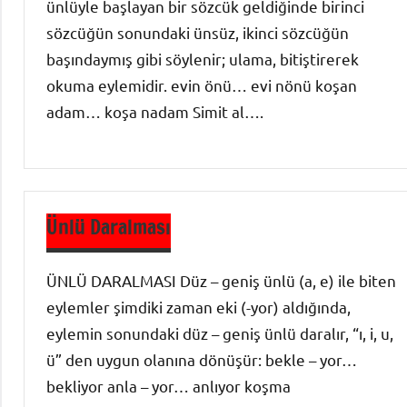
ünlüyle başlayan bir sözcük geldiğinde birinci
sözcüğün sonundaki ünsüz, ikinci sözcüğün
başındaymış gibi söylenir; ulama, bitiştirerek
okuma eylemidir. evin önü… evi nönü koşan
adam… koşa nadam Simit al….
Ses Bilgisi
-
Ünlü Daralması
Türkçenin
Ses
ÜNLÜ DARALMASI Düz – geniş ünlü (a, e) ile biten
Özellikleri
eylemler şimdiki zaman eki (-yor) aldığında,
eylemin sonundaki düz – geniş ünlü daralır, “ı, i, u,
ü” den uygun olanına dönüşür: bekle – yor…
bekliyor anla – yor… anlıyor koşma