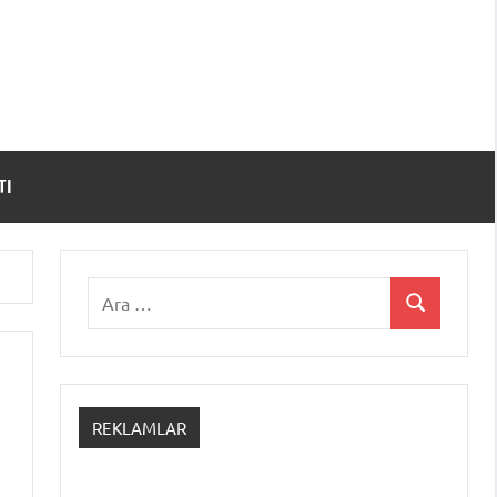
TI
Ara:
Ara
REKLAMLAR