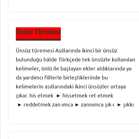
Ses Bilgisi
-
Ünsüz Türemesi
Türkçenin
Ses
Ünsüz türemesi Asıllarında ikinci bir ünsüz
Özellikleri
bulunduğu hâlde Türkçede tek ünsüzle kullanılan
kelimeler, ünlü ile başlayan ekler aldıklarında ya
da yardımcı fiillerle birleştiklerinde bu
kelimelerin asıllarındaki ikinci ünsüzler ortaya
çıkar. his etmek ► hissetmek ret etmek
► reddetmek zan-ımca ► zannımca şık-ı ► şıkkı
9. Sınıf
Dil ve