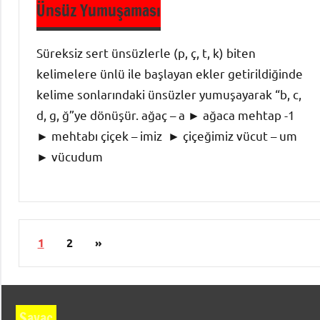
Ünsüz Yumuşaması
Anlatım
Ses Bilgisi
Süreksiz sert ünsüzlerle (p, ç, t, k) biten
-
kelimelere ünlü ile başlayan ekler getirildiğinde
Türkçenin
kelime sonlarındaki ünsüzler yumuşayarak “b, c,
Ses
d, g, ğ”ye dönüşür. ağaç – a ► ağaca mehtap -1
Özellikleri
► mehtabı çiçek – imiz ► çiçeğimiz vücut – um
► vücudum
9. Sınıf
Dil ve
Yazı
Sonraki
1
2
»
Anlatım
sayfalaması
yazılar
Ses Bilgisi
-
Sayaç
Türkçenin