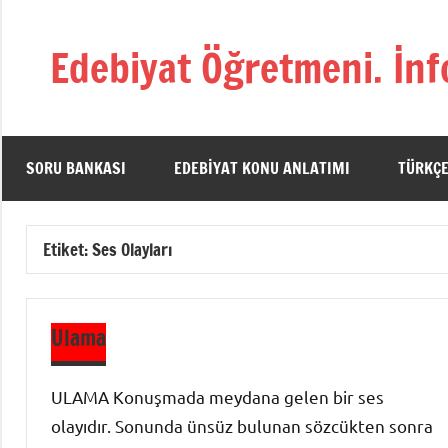
İçeriğe
geç
Edebiyat Öğretmeni. İnf
Türkçe,
Türk
Dili
ve
SORU BANKASI
EDEBIYAT KONU ANLATIMI
TÜRKÇE
Edebiyatı
Öğretmenlerinin
Kaynak
Etiket:
Ses Olayları
Sitesi
Ulama
ULAMA Konuşmada meydana gelen bir ses
olayıdır. Sonunda ünsüz bulunan sözcükten sonra