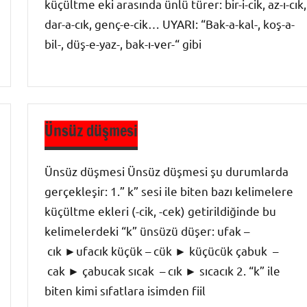
küçültme eki arasında ünlü türer: bir-i-cik, az-ı-cık,
dar-a-cık, genç-e-cik… UYARI: “Bak-a-kal-, koş-a-
bil-, düş-e-yaz-, bak-ı-ver-“ gibi
Ses Bilgisi
-
Ünsüz düşmesi
Türkçenin
Ses
Ünsüz düşmesi Ünsüz düşmesi şu durumlarda
Özellikleri
gerçekleşir: 1.” k” sesi ile biten bazı kelimelere
küçültme ekleri (-cik, -cek) getirildiğinde bu
kelimelerdeki “k” ünsüzü düşer: ufak –
cık ►ufacık küçük – cük ► küçücük çabuk –
cak ► çabucak sıcak – cık ► sıcacık 2. “k” ile
biten kimi sıfatlara isimden fiil