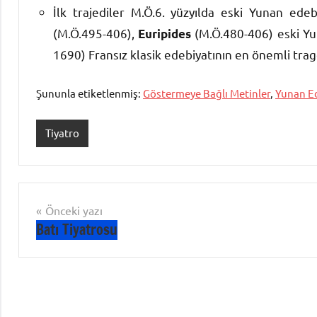
İlk trajediler M.Ö.6. yüzyılda eski Yunan edeb
(M.Ö.495-406),
(M.Ö.480-406) eski Yu
Euripides
1690) Fransız klasik edebiyatının en önemli trag
Şununla etiketlenmiş:
Göstermeye Bağlı Metinler
,
Yunan Ed
Tiyatro
Yazı
Önceki yazı
Batı Tiyatrosu
gezinmesi