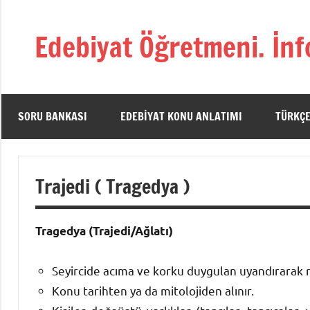
İçeriğe
geç
Edebiyat Öğretmeni. İnf
Türkçe,
Türk
Dili
ve
SORU BANKASI
EDEBIYAT KONU ANLATIMI
TÜRKÇE
Edebiyatı
Öğretmenlerinin
Kaynak
Trajedi ( Tragedya )
Sitesi
Tragedya (Trajedi/Ağlatı)
Seyircide acıma ve korku duygulan uyandırarak 
Konu tarihten ya da mitolojiden alınır.