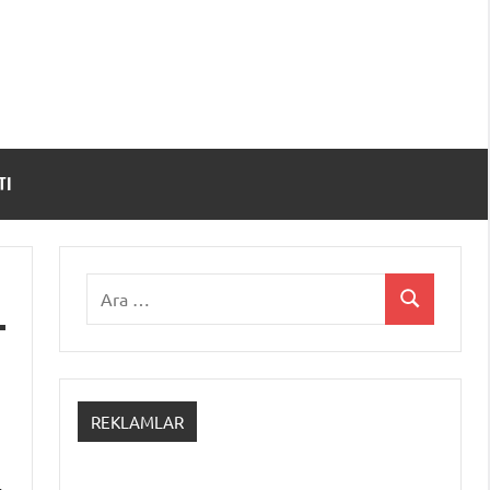
TI
Ara:
Ara
REKLAMLAR