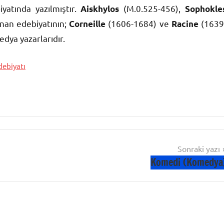
iyatında yazılmıştır.
(M.0.525-456),
Aiskhylos
Sophokle
nan edebiyatının;
(1606-1684) ve
(1639
Corneille
Racine
edya yazarlarıdır.
ebiyatı
Sonraki yazı
Komedi (Komedya