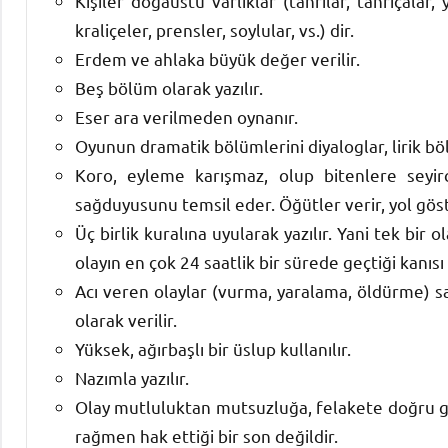
Kişiler doğaüstü varlıklar (tanrılar, tanrıçalar,
kraliçeler, prensler, soylular, vs.) dir.
Erdem ve ahlaka büyük değer verilir.
Beş bölüm olarak yazılır.
Eser ara verilmeden oynanır.
Oyunun dramatik bölümlerini diyaloglar, lirik bö
Koro, eyleme karışmaz, olup bitenlere seyirci
sağduyusunu temsil eder. Öğütler verir, yol göst
Üç birlik kuralına uyularak yazılır. Yani tek bi
olayın en çok 24 saatlik bir sürede geçtiği kanısı 
Acı veren olaylar (vurma, yaralama, öldürme) s
olarak verilir.
Yüksek, ağırbaşlı bir üslup kullanılır.
Nazımla yazılır.
Olay mutluluktan mutsuzluğa, felakete doğru g
rağmen hak ettiği bir son değildir.