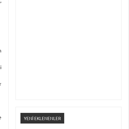
,
n
i
r
e
YENI EKLENENLER