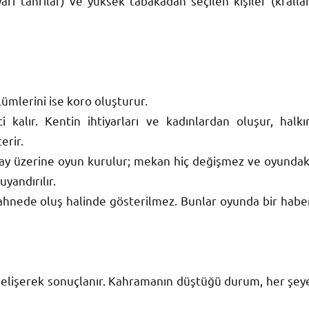
 yarı tanrılar) ve yüksek tabakadan seçilen kişiler (krallar
lümlerini ise koro oluşturur.
 kalır. Kentin ihtiyarları ve kadınlardan oluşur, halkı
erir.
r olay üzerine oyun kurulur; mekan hiç değişmez ve oyundak
uyandırılır.
ahnede oluş halinde gösterilmez. Bunlar oyunda bir habe
elişerek sonuçlanır. Kahramanın düştüğü durum, her şey