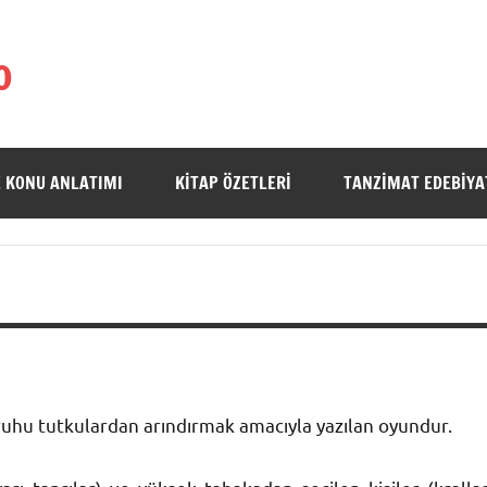
o
 KONU ANLATIMI
KITAP ÖZETLERI
TANZIMAT EDEBIYA
ruhu tutkulardan arındırmak amacıyla yazılan oyundur.