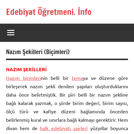
İçeriğe
Edebiyat Öğretmeni. İnfo
geç
Türkçe,
Türk
Dili
ve
Edebiyatı
Nazım Şekilleri (Biçimleri)
Öğretmenlerinin
Kaynak
Sitesi
NAZIM ŞEKİLLERİ
Nazım birimleri
nin belli bir
tema
ya ve düzene göre
birleşerek nazım şekli denilen yapıları oluşturduklarını
daha önce belirtmiştik. Bir şiiri belli bir nazım şekline
bağlı kalarak yazmak, o şiirde birim değeri, birim sayısı,
ölçü türü ve kafiye düzeni bağlamında önceden
belirlenmiş kural ve sınırlara bağlı kalmayı gerektirir. Hem
divan hem de
halk edebiyatı şairleri
yüzyıllar boyunca