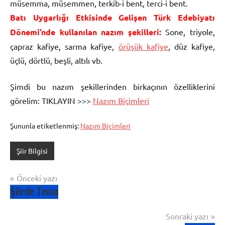
müsemma, müsemmen, terkib-i bent, terci-i bent.
Batı Uygarlığı Etkisinde Gelişen Türk Edebiyatı
Dönemi’nde kullanılan nazım şekilleri:
Sone, triyole,
çapraz kafiye, sarma kafiye,
örüşük kafiye
, düz kafiye,
üçlü, dörtlü, beşli, altılı vb.
Şimdi bu nazım şekillerinden birkaçının özelliklerini
görelim: TIKLAYIN >>>
Nazım Biçimleri
Şununla etiketlenmiş:
Nazım Biçimleri
Şiir Bilgisi
Yazı
Önceki yazı
Şiirde Tema
gezinmesi
Sonraki yazı