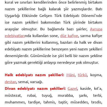
kural ve sınırları kendilerinden önce belirlenmiş birtakım
nazım şekillerine bağlı kalarak şiir yazmışlardır. Batı
Uygarlığı Etkisinde Gelişen Türk Edebiyatı Dönemi’nde
ise nazım şekilleri bakımından Türk şiirinde birtakım
arayışlar olmuştur. Bu bağlamda bazı şairler,
Avrupa
edebiyatları
nda kullanılan sone,
düz kafiye
, sarma kafiye
gibi nazım şekillerini kullanmış, bazıları da halk ve divan
edebiyatı nazım şekillerine benzeyen yeni nazım şekilleri
denemişlerdir. Günümüzde ise şiiri belli bir nazım şekline
göre yazmak gerektiği anlayışı neredeyse yok olmuştur.
Halk edebiyatı nazım şekilleri:
Mâni
,
türkü
, koşma,
destan
, semai, varsağı.
Divan edebiyatı nazım şekilleri:
Gazel
, kaside, kıt’a,
müstezat, rubai, tuyuğ, murabba, şarkı, terbi,
muhammes, tardiye, tahmis, taştir, müseddes, tesdis,