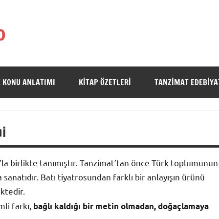
o
 KONU ANLATIMI
KITAP ÖZETLERI
TANZIMAT EDEBIYA
mi
’la birlikte tanımıştır. Tanzimat’tan önce Türk toplumunun
şa sanatıdır. Batı tiyatrosundan farklı bir anlayışın ürünü
tedir.
li farkı,
bağlı kaldığı bir metin olmadan, doğaçlamaya