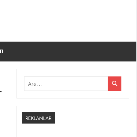
TI
Ara:
Ara
REKLAMLAR