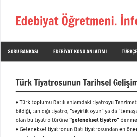
İçeriğe
geç
Edebiyat Öğretmeni. İnf
Türkçe,
Türk
Dili
ve
SORU BANKASI
EDEBIYAT KONU ANLATIMI
TÜRKÇE
Edebiyatı
Öğretmenlerinin
Kaynak
Türk Tiyatrosunun Tarihsel Gelişi
Sitesi
♦ Türk toplumu Batılı anlamdaki tiyatroyu Tanzimat
bildiği, tanıdığı tiyatro, “seyirlik oyun” ya da “tema
olan bu tiyatro türüne
denmek
“geleneksel tiyatro”
♦ Geleneksel tiyatronun Batı tiyatrosundan en önem