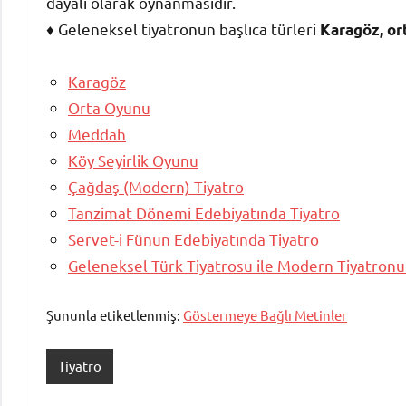
dayalı olarak oynanmasıdır.
♦ Geleneksel tiyatronun başlıca türleri
Karagöz, or
Karagöz
Orta Oyunu
Meddah
Köy Seyirlik Oyunu
Çağdaş (Modern) Tiyatro
Tanzimat Dönemi Edebiyatında Tiyatro
Servet-i Fünun Edebiyatında Tiyatro
Geleneksel Türk Tiyatrosu ile Modern Tiyatronun
Şununla etiketlenmiş:
Göstermeye Bağlı Metinler
Tiyatro