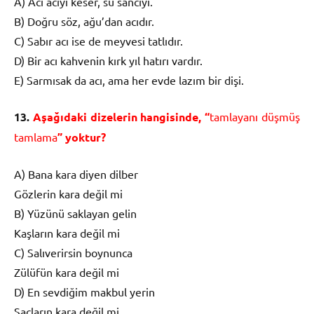
A) Acı acıyı keser, su sancıyı.
B) Doğru söz, ağu’dan acıdır.
C) Sabır acı ise de meyvesi tatlıdır.
D) Bir acı kahvenin kırk yıl hatırı vardır.
E) Sarmısak da acı, ama her evde lazım bir dişi.
13.
Aşağıdaki dizelerin hangisinde, “
tamlayanı düşmüş
tamlama
” yoktur?
A) Bana kara diyen dilber
Gözlerin kara değil mi
B) Yüzünü saklayan gelin
Kaşların kara değil mi
C) Salıverirsin boynunca
Zülüfün kara değil mi
D) En sevdiğim makbul yerin
Saçların kara değil mi