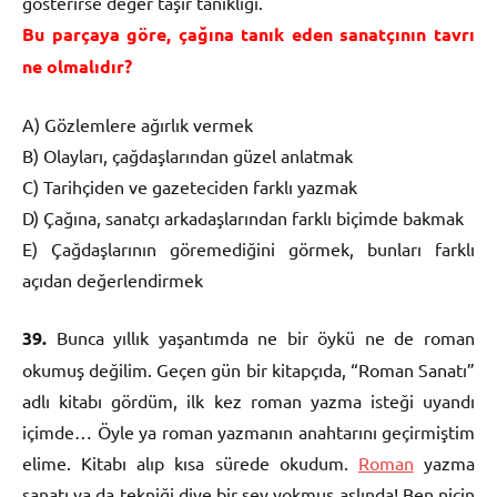
gösterirse değer taşır tanıklığı.
Bu parçaya göre, çağına tanık eden sanatçının tavrı
ne olmalıdır?
A) Gözlemlere ağırlık vermek
B) Olayları, çağdaşlarından güzel anlatmak
C) Tarihçiden ve gazeteciden farklı yazmak
D) Çağına, sanatçı arkadaşlarından farklı biçimde bakmak
E) Çağdaşlarının göremediğini görmek, bunları farklı
açıdan değerlendirmek
39.
Bunca yıllık yaşantımda ne bir öykü ne de roman
okumuş değilim. Geçen gün bir kitapçıda, “Roman Sanatı”
adlı kitabı gördüm, ilk kez roman yazma isteği uyandı
içimde… Öyle ya roman yazmanın anahtarını geçirmiştim
elime. Kitabı alıp kısa sürede okudum.
Roman
yazma
sanatı ya da tekniği diye bir şey yokmuş aslında! Ben niçin