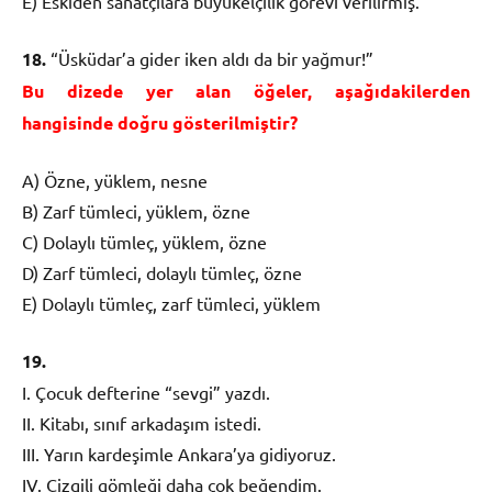
E) Eskiden sanatçılara büyükelçilik görevi verilirmiş.
18.
“Üsküdar’a gider iken aldı da bir yağmur!”
Bu dizede yer alan öğeler, aşağıdakilerden
hangisinde doğru gösterilmiştir?
A) Özne, yüklem, nesne
B) Zarf tümleci, yüklem, özne
C) Dolaylı tümleç, yüklem, özne
D) Zarf tümleci, dolaylı tümleç, özne
E) Dolaylı tümleç, zarf tümleci, yüklem
19.
I. Çocuk defterine “sevgi” yazdı.
II. Kitabı, sınıf arkadaşım istedi.
III. Yarın kardeşimle Ankara’ya gidiyoruz.
IV. Çizgili gömleği daha çok beğendim.