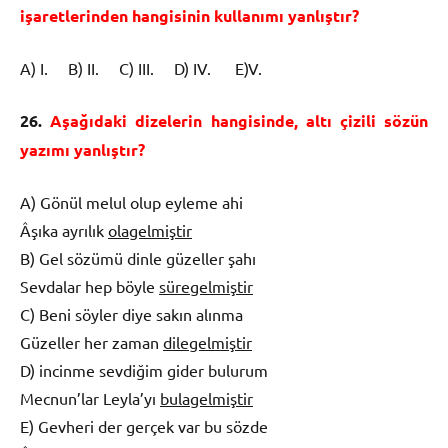
işaretlerinden hangisinin kullanımı yanlıştır?
A) I. B) II. C) III. D) IV. E)V.
26.
Aşağıdaki dizelerin hangisinde, altı çizili sözün
yazımı yanlıştır?
A) Gönül melul olup eyleme ahi
Âşıka ayrılık
olagelmiştir
B) Gel sözümü dinle güzeller şahı
Sevdalar hep böyle
süregelmiştir
C) Beni söyler diye sakın alınma
Güzeller her zaman
dilegelmiştir
D) incinme sevdiğim gider bulurum
Mecnun’lar Leyla’yı
bulagelmiştir
E) Gevheri der gerçek var bu sözde