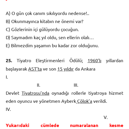
A) O gün çok canım sıkılıyordu nedense!..
B) Okunmayınca kitabın ne önemi var?
C) Gözlerinin içi gülüyordu çocuğun.
D) Saymadım kaç yıl oldu, sen ellerin olalı…
E) Bilmezdim yaşamın bu kadar zor olduğunu.
25.
Tiyatro Eleştirmenleri Ödülü;
1960’lı
yıllardan
başlayarak
AST’ta
ve son
15 yıldır
da Ankara
I.
II. III.
Devlet
Tiyatrosu’nda
oynadığı rollerle tiyatroya hizmet
eden oyuncu ve yönetmen Ayberk
Çölok’a
verildi.
IV.
V.
Yukarıdaki cümlede numaralanan kesme