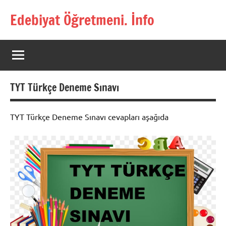
İçeriğe
Edebiyat Öğretmeni. İnfo
geç
Türkçe,
Türk
Dili
ve
Edebiyatı
TYT Türkçe Deneme Sınavı
Öğretmenlerinin
Kaynak
Sitesi
TYT Türkçe Deneme Sınavı cevapları aşağıda