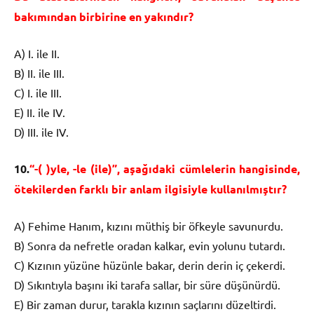
bakımından birbirine en yakındır?
A) I. ile II.
B) II. ile III.
C) I. ile III.
E) II. ile IV.
D) III. ile IV.
10.
“-( )yle, -le (ile)”, aşağıdaki cümlelerin hangisinde,
ötekilerden farklı bir anlam ilgisiyle kullanılmıştır?
A) Fehime Hanım, kızını müthiş bir öfkeyle savunurdu.
B) Sonra da nefretle oradan kalkar, evin yolunu tutardı.
C) Kızının yüzüne hüzünle bakar, derin derin iç çekerdi.
D) Sıkıntıyla başını iki tarafa sallar, bir süre düşünürdü.
E) Bir zaman durur, tarakla kızının saçlarını düzeltirdi.