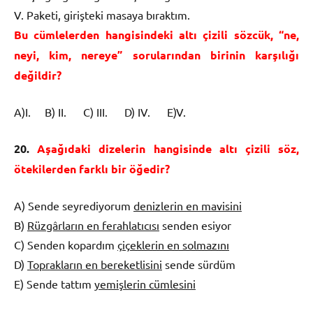
V. Paketi, girişteki masaya bıraktım.
Bu cümlelerden hangisindeki altı çizili sözcük, “ne,
neyi, kim, nereye” sorularından birinin karşılığı
değildir?
A)I. B) II. C) III. D) IV. E)V.
20.
Aşağıdaki dizelerin hangisinde altı çizili söz,
ötekilerden farklı bir öğedir?
A) Sende seyrediyorum
denizlerin en mavisini
B)
Rüzgârların en ferahlatıcısı
senden esiyor
C) Senden kopardım
çiçeklerin en solmazını
D)
Toprakların en bereketlisini
sende sürdüm
E) Sende tattım
yemişlerin cümlesini