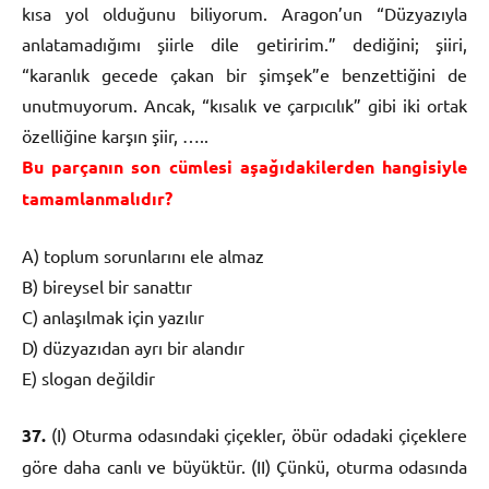
kısa yol olduğunu biliyorum. Aragon’un “Düzyazıyla
anlatamadığımı şiirle dile getiririm.” dediğini; şiiri,
“karanlık gecede çakan bir şimşek”e benzettiğini de
unutmuyorum. Ancak, “kısalık ve çarpıcılık” gibi iki ortak
özelliğine karşın şiir, …..
Bu parçanın son cümlesi aşağıdakilerden hangisiyle
tamamlanmalıdır?
A) toplum sorunlarını ele almaz
B) bireysel bir sanattır
C) anlaşılmak için yazılır
D) düzyazıdan ayrı bir alandır
E) slogan değildir
37.
(I) Oturma odasındaki çiçekler, öbür odadaki çiçeklere
göre daha canlı ve büyüktür. (II) Çünkü, oturma odasında