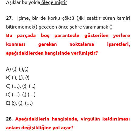
Âşıklar bu yolda
ölegelmiştir
27.
içime, bir de korku çöktü ()iki saattir süren tamiri
bitirememek() geceden önce şehre varamamak ()
Bu parçada boş parantezle gösterilen yerlere
konması gereken noktalama işaretleri,
aşağıdakilerden hangisinde verilmiştir?
A) (.), (,),(.)
B) (;), (,), (!)
C) (…), (;), (!..)
D) (…). (,) (…)
E) (:), (,), (…)
28.
Aşağıdakilerin hangisinde, virgülün kaldırılması
anlam değişikliğine yol açar?