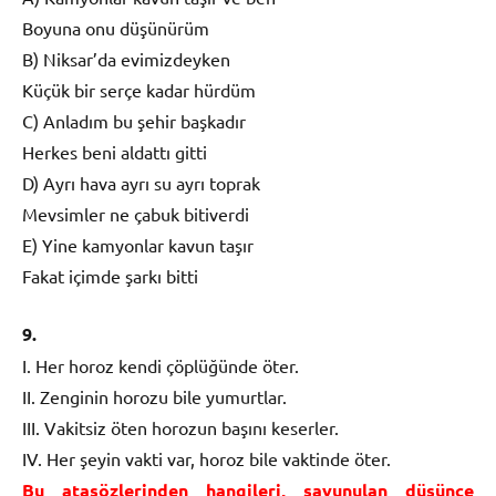
Boyuna onu düşünürüm
B) Niksar’da evimizdeyken
Küçük bir serçe kadar hürdüm
C) Anladım bu şehir başkadır
Herkes beni aldattı gitti
D) Ayrı hava ayrı su ayrı toprak
Mevsimler ne çabuk bitiverdi
E) Yine kamyonlar kavun taşır
Fakat içimde şarkı bitti
9.
I. Her horoz kendi çöplüğünde öter.
II. Zenginin horozu bile yumurtlar.
III. Vakitsiz öten horozun başını keserler.
IV. Her şeyin vakti var, horoz bile vaktinde öter.
Bu atasözlerinden hangileri, savunulan düşünce