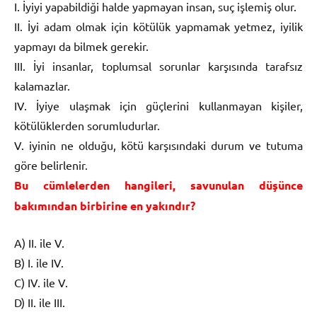
I. İyiyi yapabildiği halde yapmayan insan, suç işlemiş olur.
II. İyi adam olmak için kötülük yapmamak yetmez, iyilik
yapmayı da bilmek gerekir.
III. İyi insanlar, toplumsal sorunlar karşısında tarafsız
kalamazlar.
IV. İyiye ulaşmak için güçlerini kullanmayan kişiler,
kötülüklerden sorumludurlar.
V. iyinin ne olduğu, kötü karşısındaki durum ve tutuma
göre belirlenir.
Bu cümlelerden hangileri, savunulan düşünce
bakımından birbirine en yakındır?
A) II. ile V.
B) I. ile IV.
C) IV. ile V.
D) II. ile III.