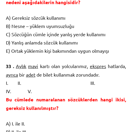
nedeni aşağıdakilerin hangisidir?
A) Gereksiz sözcük kullanımı
B) Nesne – yüklem uyumsuzluğu
C) Sözcüğün cümle içinde yanlış yerde kullanımı
D) Yanlış anlamda sözcük kullanımı
E) Ortak yüklemin kişi bakımından uygun olmayışı
33 .
Aylık
mavi
kartı olan yolcularımız,
ekspres
hatlarda,
ayrıca
bir
adet
de bilet kullanmak zorundadır.
I. II. III.
IV. V.
Bu cümlede numaralanan sözcüklerden hangi ikisi,
gereksiz kullanılmıştır?
A) I. ile II.
B) II. ile III.