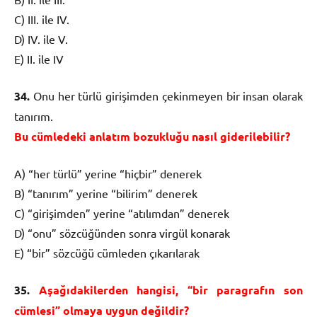
C) III. ile IV.
D) IV. ile V.
E) II. ile IV
34.
Onu her türlü girişimden çekinmeyen bir insan olarak
tanırım.
Bu cümledeki anlatım bozukluğu nasıl giderilebilir?
A) “her türlü” yerine “hiçbir” denerek
B) “tanırım” yerine “bilirim” denerek
C) “girişimden” yerine “atılımdan” denerek
D) “onu” sözcüğünden sonra virgül konarak
E) “bir” sözcüğü cümleden çıkarılarak
35.
Aşağıdakilerden hangisi, “bir paragrafın son
cümlesi” olmaya uygun değildir?