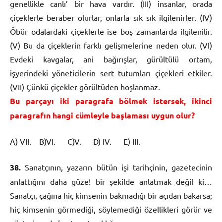
genellikle canlı’ bir hava vardır. (III) insanlar, orada
çiçeklerle beraber olurlar, onlarla sık sık ilgilenirler. (IV)
Öbür odalardaki çiçeklerle ise boş zamanlarda ilgilenilir.
(V) Bu da çiçeklerin farklı gelişmelerine neden olur. (VI)
Evdeki kavgalar, ani bağırışlar, gürültülü ortam,
işyerindeki yöneticilerin sert tutumları çiçekleri etkiler.
(VII) Çünkü çiçekler görültüden hoşlanmaz.
Bu parçayı iki paragrafa bölmek istersek, ikinci
paragrafın hangi cümleyle başlaması uygun olur?
A) VII. B)VI. C)V. D) IV. E) III.
38.
Sanatçının, yazarın bütün işi tarihçinin, gazetecinin
anlattığını daha güze! bir şekilde anlatmak değil ki…
Sanatçı, çağına hiç kimsenin bakmadığı bir açıdan bakarsa;
hiç kimsenin görmediği, söylemediği özellikleri görür ve