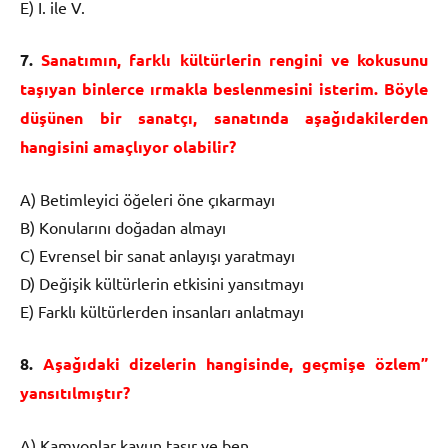
E) I. ile V.
7.
Sanatımın, farklı kültürlerin rengini ve kokusunu
taşıyan binlerce ırmakla beslenmesini isterim. Böyle
düşünen bir sanatçı, sanatında aşağıdakilerden
hangisini amaçlıyor olabilir?
A) Betimleyici öğeleri öne çıkarmayı
B) Konularını doğadan almayı
C) Evrensel bir sanat anlayışı yaratmayı
D) Değişik kültürlerin etkisini yansıtmayı
E) Farklı kültürlerden insanları anlatmayı
8.
Aşağıdaki dizelerin hangisinde, geçmişe özlem”
yansıtılmıştır?
A) Kamyonlar kavun taşır ve ben